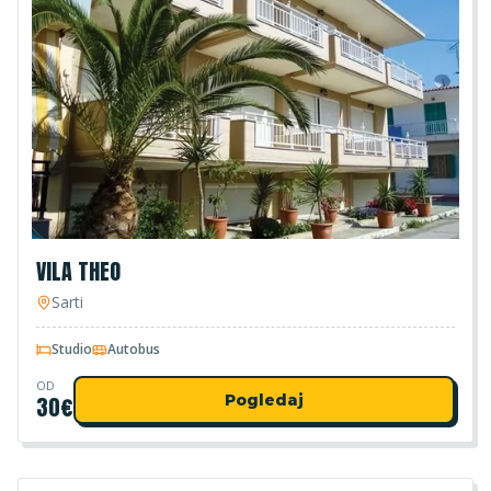
VILA THEO
Sarti
Studio
Autobus
OD
30
€
Pogledaj