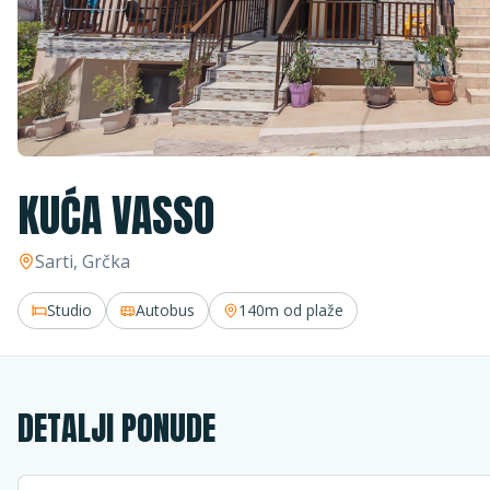
KUĆA VASSO
Sarti
, Grčka
Studio
Autobus
140m
od plaže
DETALJI PONUDE