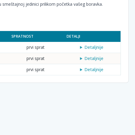
 smeštajnoj jedinici prilikom početka vašeg boravka.
SPRATNOST
DETALJI
prvi sprat
Detaljnije
prvi sprat
Detaljnije
prvi sprat
Detaljnije