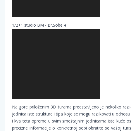
1/2+1 studio BM - Br.Sobe 4
Na gore priloženim 3D turama predstavljeno je nekoliko različ
jedinica iste strukture i tipa koje se mogu razlikovati u odno
i kvaliteta opreme u svim smeštajnim jedinicama iste kuće o
precizne informacije o konkretnoj sobi obratite se vašoj turist