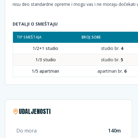
nisu deo standardne opreme i mogu vas i ne moraju dočekati u
DETALJI O SMEŠTAJU
TIP SMEŠTAJA
BROJ SOBE
1/2+1 studio
studio br.
4
1/3 studio
studio br.
5
1/5 apartman
apartman br.
6
UDALJENOSTI
Do mora
140m