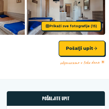
Prikaži sve fotografije (
15
)
Pošalji upit
odgovaramo u toku dana ☀
POŠALJITE UPIT