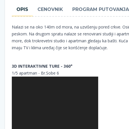
OPIS
CENOVNIK
PROGRAM PUTOVANJA
Nalazi se na oko 140m od mora, na uzvišenju pored crkve. Osim 
peskom. Na drugom spratu nalaze se renovirani studiji i apartm
more, dok trokrevetni studio i apartman gledaju ka bašti. Kuća 
imaju TV i klima uređaj čije se korišćenje doplaćuje.
3D INTERAKTIVNE TURE - 360°
1/5 apartman - Br.Sobe 6