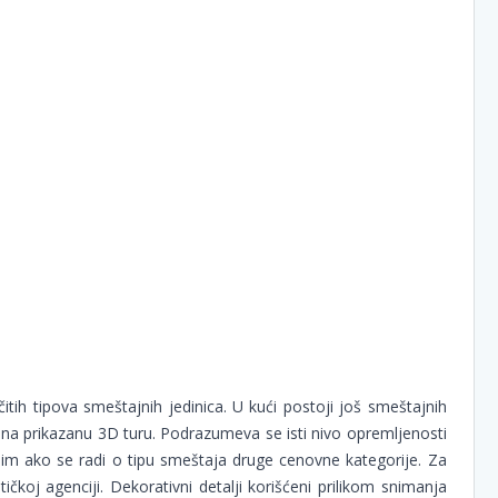
itih tipova smeštajnih jedinica. U kući postoji još smeštajnih
su na prikazanu 3D turu. Podrazumeva se isti nivo opremljenosti
sim ako se radi o tipu smeštaja druge cenovne kategorije. Za
ičkoj agenciji. Dekorativni detalji korišćeni prilikom snimanja