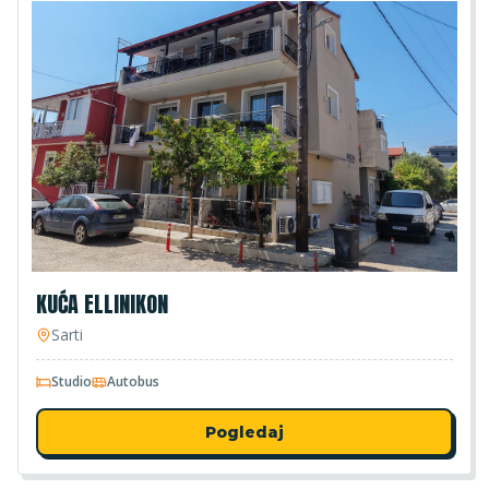
KUĆA ELLINIKON
Sarti
Studio
Autobus
Pogledaj