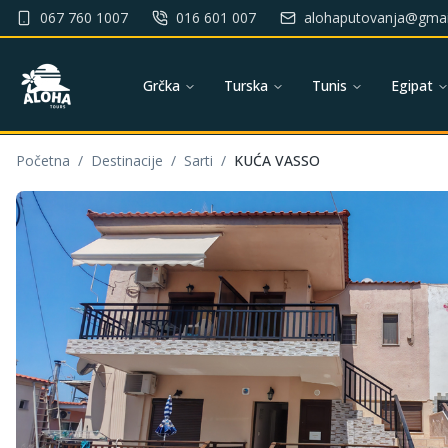
067 760 1007
016 601 007
alohaputovanja@gmai
Grčka
Turska
Tunis
Egipat
Početna
/
Destinacije
/
Sarti
/
KUĆA VASSO