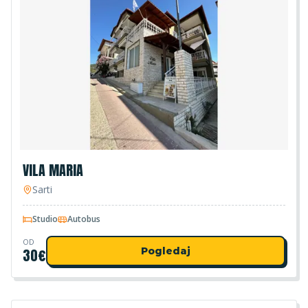
VILA MARIA
Sarti
Studio
Autobus
OD
30
€
Pogledaj