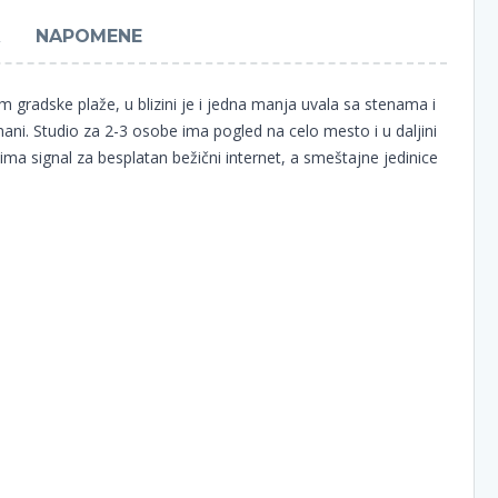
NAPOMENE
gradske plaže, u blizini je i jedna manja uvala sa stenama i
ani. Studio za 2-3 osobe ima pogled na celo mesto i u daljini
ima signal za besplatan bežični internet, a smeštajne jedinice