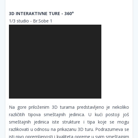
3D INTERAKTIVNE TURE - 360°
1/3 studio - Br.Sobe 1
Na gore priloženim 3D turama predstavljeno je nekoliko
različitih tipova smeštajnih jedinica. U kući postoji još
smeštajnih jedinica iste strukture i tipa koje se mogu
razlikovati u odnosu na prikazanu 3D turu. Podrazumeva se
isti nivo opremljenosti i kvaliteta opreme u svim smeštajnim