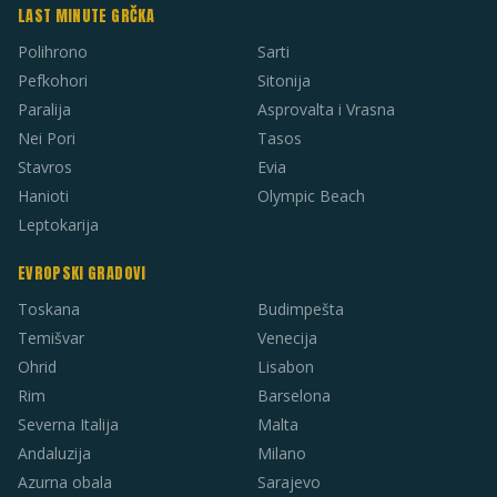
LAST MINUTE GRČKA
Polihrono
Sarti
Pefkohori
Sitonija
Paralija
Asprovalta i Vrasna
Nei Pori
Tasos
Stavros
Evia
Hanioti
Olympic Beach
Leptokarija
EVROPSKI GRADOVI
Toskana
Budimpešta
Temišvar
Venecija
Ohrid
Lisabon
Rim
Barselona
Severna Italija
Malta
Andaluzija
Milano
Azurna obala
Sarajevo