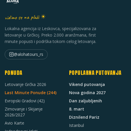
vidimo se na plaži ☀
Lokalna agencija iz Leskovca, specijalizovana za
letovanje u Grčkoj. Preko 2.000 aranžmana, first
minute popusti i podrška tokom celog letovanja.
@alohatours_rs
PONUDA
POPULARNA PUTOVANJA
Letovanje Grčka 2026
Vikend putovanja
Last Minute Ponude (
244
)
Nova godina 2027
Evropski Gradovi
(42)
Dan zaljubljenih
Zimovanje i Skijanje
8. mart
2026/2027
Diznilend Pariz
Avio Karte
Istanbul