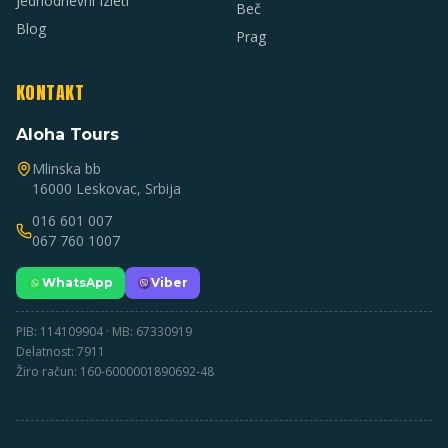
Jednodnevni Izleti
Beč
Blog
Prag
KONTAKT
Aloha Tours
Mlinska bb
16000 Leskovac, Srbija
016 601 007
067 760 1007
WhatsApp
Viber
PIB: 114109904 · MB: 67330919
Delatnost: 7911
Žiro račun: 160-6000001890692-48