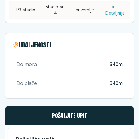
studio br.
1/3 studio
prizemlje
4
Detaljnije
UDALJENOSTI
Do mora
340m
Do plaže
340m
POŠALJITE UPIT