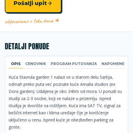
Pošalji upit
odgovaramo u toku dana ☀
DETALJI PONUDE
OPIS
CENOVNIK
PROGRAM PUTOVANJA
NAPOMENE
Kuća Stavrula garden 1 nalazi se u starom delu Sartija,
odmah preko puta već poznate kuće Amalia studios (ex
Dora garden). Udaljena je oko 340m od mora. U ponudi su
studiji za 2-3 osobe, koji se nalaze u prizemlju. Ispred
studija je dvorište sa roštiljem. Kuća ima SAT TV, signal za
bežični internet kao i klima uređaje čije je korišćenje
uključeno u cenu. Ispred kuće je obezbeđen parking za
goste.