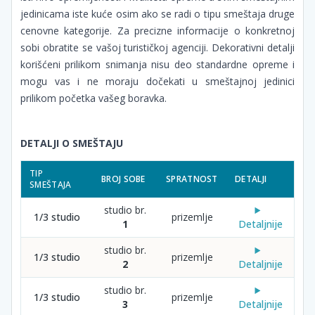
jedinicama iste kuće osim ako se radi o tipu smeštaja druge
cenovne kategorije. Za precizne informacije o konkretnoj
sobi obratite se vašoj turističkoj agenciji. Dekorativni detalji
korišćeni prilikom snimanja nisu deo standardne opreme i
mogu vas i ne moraju dočekati u smeštajnoj jedinici
prilikom početka vašeg boravka.
DETALJI O SMEŠTAJU
TIP
BROJ SOBE
SPRATNOST
DETALJI
SMEŠTAJA
studio br.
1/3 studio
prizemlje
1
Detaljnije
studio br.
1/3 studio
prizemlje
2
Detaljnije
studio br.
1/3 studio
prizemlje
3
Detaljnije