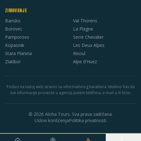
ZIMOVANJE
Bansko
Val Thorens
Borovec
La Plagne
Pamporovo
Serre Chevalier
Kopaonik
Les Deux Alpes
Stara Planina
Risoul
Zlatibor
Alpe d'Huez
Podaci na našoj web stranici su informativnog karaktera. Molimo Vas da
sve informacije proverite u agenciji putem telefona, e-mail-a ili lično.
© 2026 Aloha Tours. Sva prava zadržana.
Uslovi korišćenja
Politika privatnosti