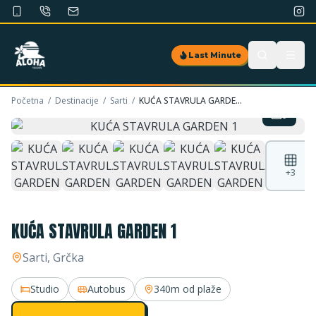
Last Minute
Početna
/
Destinacije
/
Sarti
/
KUĆA STAVRULA GARDEN 1
9
+
3
KUĆA STAVRULA GARDEN 1
Sarti
, Grčka
Studio
Autobus
340m
od plaže