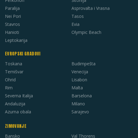
Pefkohori
Sitonija
Paralija
Asprovalta i Vrasna
Nei Pori
Tasos
Stavros
Evia
Hanioti
Olympic Beach
Leptokarija
EVROPSKI GRADOVI
Toskana
Budimpešta
Temišvar
Venecija
Ohrid
Lisabon
Rim
Malta
Severna Italija
Barselona
Andaluzija
Milano
Azurna obala
Sarajevo
ZIMOVANJE
Bansko
Val Thorens