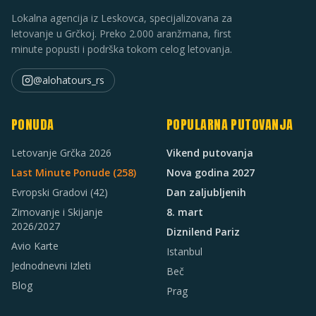
Lokalna agencija iz Leskovca, specijalizovana za
letovanje u Grčkoj. Preko 2.000 aranžmana, first
minute popusti i podrška tokom celog letovanja.
@alohatours_rs
PONUDA
POPULARNA PUTOVANJA
Letovanje Grčka 2026
Vikend putovanja
Last Minute Ponude (
258
)
Nova godina 2027
Evropski Gradovi
(42)
Dan zaljubljenih
Zimovanje i Skijanje
8. mart
2026/2027
Diznilend Pariz
Avio Karte
Istanbul
Jednodnevni Izleti
Beč
Blog
Prag