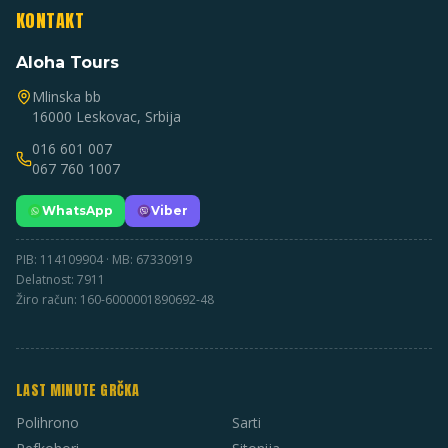
KONTAKT
Aloha Tours
Mlinska bb
16000 Leskovac, Srbija
016 601 007
067 760 1007
WhatsApp
Viber
PIB: 114109904 · MB: 67330919
Delatnost: 7911
Žiro račun: 160-6000001890692-48
LAST MINUTE GRČKA
Polihrono
Sarti