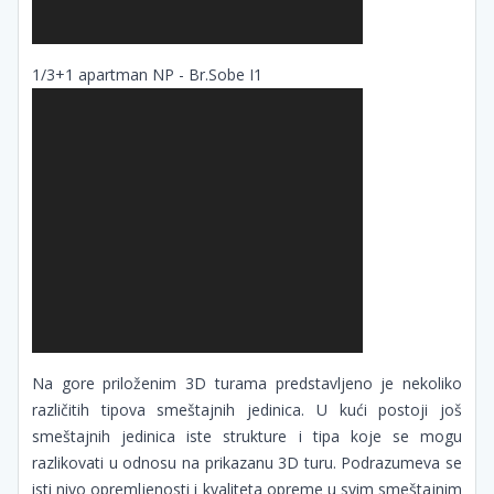
1/3+1 apartman NP - Br.Sobe I1
Na gore priloženim 3D turama predstavljeno je nekoliko
različitih tipova smeštajnih jedinica. U kući postoji još
smeštajnih jedinica iste strukture i tipa koje se mogu
razlikovati u odnosu na prikazanu 3D turu. Podrazumeva se
isti nivo opremljenosti i kvaliteta opreme u svim smeštajnim