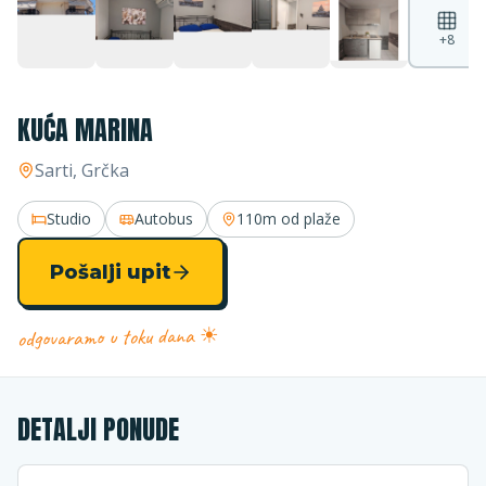
+
8
KUĆA MARINA
Sarti
, Grčka
Studio
Autobus
110m
od plaže
Pošalji upit
odgovaramo u toku dana ☀
DETALJI PONUDE