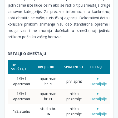
jedinicama iste kuće osim ako se radi o tipu smeštaja druge
cenovne kategorije. Za precizne informacije o konkretnoj
sobi obratite se vašoj turističkoj agenciji. Dekorativni detalji
korišćeni prilikom snimanja nisu deo standardne opreme i
mogu vas i ne moraju dočekati u smeštajnoj jedinici
prilikom početka vašeg boravka.
DETALJI O SMEŠTAJU
TIP
BROJ SOBE
SPRATNOST
DETALJI
SMEŠTAJA
1/3+1
apartman
prvi sprat
apartman
br.
1
Detaljnije
1/3+1
apartman
nisko
apartman
br.
I1
prizemlje
Detaljnije
studio br.
nisko
1/2 studio
I6
prizemlje
Detaljnije