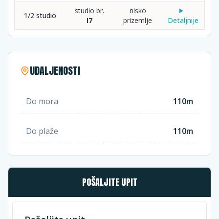
studio br.
nisko
1/2 studio
I7
prizemlje
Detaljnije
UDALJENOSTI
Do mora
110m
Do plaže
110m
POŠALJITE UPIT