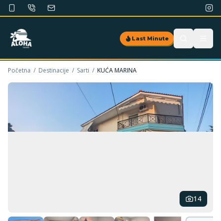
Last Minute
Početna
/
Destinacije
/
Sarti
/
KUĆA MARINA
14