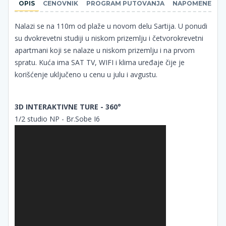
OPIS
CENOVNIK
PROGRAM PUTOVANJA
NAPOMENE
Nalazi se na 110m od plaže u novom delu Sartija. U ponudi
su dvokrevetni studiji u niskom prizemlju i četvorokrevetni
apartmani koji se nalaze u niskom prizemlju i na prvom
spratu. Kuća ima SAT TV, WIFI i klima uređaje čije je
korišćenje uključeno u cenu u julu i avgustu.
3D INTERAKTIVNE TURE - 360°
1/2 studio NP - Br.Sobe I6