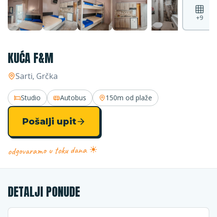
+
9
KUĆA F&M
Sarti
, Grčka
Studio
Autobus
150m
od plaže
Pošalji upit
odgovaramo u toku dana ☀
DETALJI PONUDE