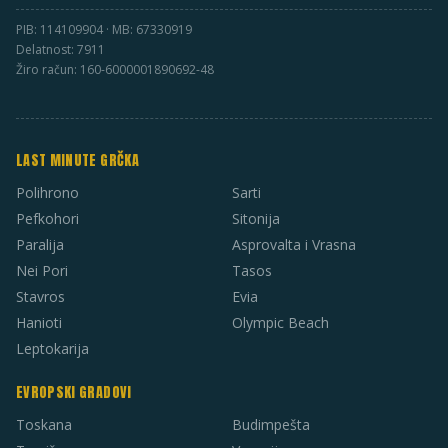
PIB: 114109904 · MB: 67330919
Delatnost: 7911
Žiro račun: 160-6000001890692-48
LAST MINUTE GRČKA
Polihrono
Sarti
Pefkohori
Sitonija
Paralija
Asprovalta i Vrasna
Nei Pori
Tasos
Stavros
Evia
Hanioti
Olympic Beach
Leptokarija
EVROPSKI GRADOVI
Toskana
Budimpešta