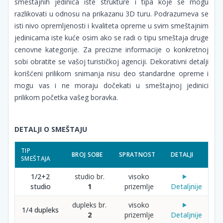
smeštajnih jedinica iste strukture i tipa koje se mogu
razlikovati u odnosu na prikazanu 3D turu. Podrazumeva se
isti nivo opremljenosti i kvaliteta opreme u svim smeštajnim
jedinicama iste kuće osim ako se radi o tipu smeštaja druge
cenovne kategorije. Za precizne informacije o konkretnoj
sobi obratite se vašoj turističkoj agenciji. Dekorativni detalji
korišćeni prilikom snimanja nisu deo standardne opreme i
mogu vas i ne moraju dočekati u smeštajnoj jedinici
prilikom početka vašeg boravka.
DETALJI O SMEŠTAJU
TIP
BROJ SOBE
SPRATNOST
DETALJI
SMEŠTAJA
1/2+2
studio br.
visoko
studio
1
prizemlje
Detaljnije
dupleks br.
visoko
1/4 dupleks
2
prizemlje
Detaljnije