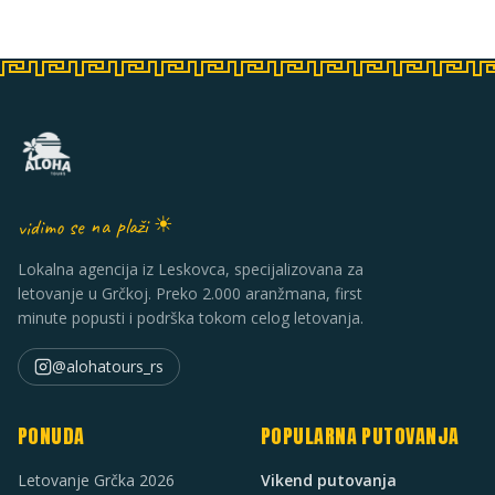
vidimo se na plaži ☀
Lokalna agencija iz Leskovca, specijalizovana za
letovanje u Grčkoj. Preko 2.000 aranžmana, first
minute popusti i podrška tokom celog letovanja.
@alohatours_rs
PONUDA
POPULARNA PUTOVANJA
Letovanje Grčka 2026
Vikend putovanja