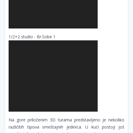
1/2+2 studio - Br.Sobe 1
Na gore priloženim 3D turama predstavljeno je nekoliko
različitih tipova smeštajnih jedinica. U kući postoji još