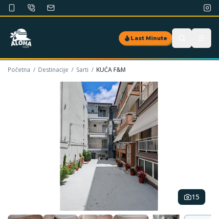
Last Minute
Početna
/
Destinacije
/
Sarti
/
KUĆA F&M
15