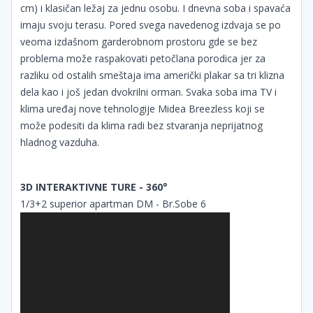
cm) i klasičan ležaj za jednu osobu. I dnevna soba i spavaća
imaju svoju terasu. Pored svega navedenog izdvaja se po
veoma izdašnom garderobnom prostoru gde se bez
problema može raspakovati petočlana porodica jer za
razliku od ostalih smeštaja ima američki plakar sa tri klizna
dela kao i još jedan dvokrilni orman. Svaka soba ima TV i
klima uređaj nove tehnologije Midea Breezless koji se
može podesiti da klima radi bez stvaranja neprijatnog
hladnog vazduha.
3D INTERAKTIVNE TURE - 360°
1/3+2 superior apartman DM - Br.Sobe 6