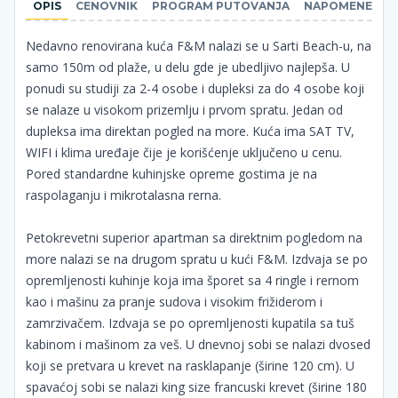
OPIS
CENOVNIK
PROGRAM PUTOVANJA
NAPOMENE
Nedavno renovirana kuća F&M nalazi se u Sarti Beach-u, na
samo 150m od plaže, u delu gde je ubedljivo najlepša. U
ponudi su studiji za 2-4 osobe i dupleksi za do 4 osobe koji
se nalaze u visokom prizemlju i prvom spratu. Jedan od
dupleksa ima direktan pogled na more. Kuća ima SAT TV,
WIFI i klima uređaje čije je korišćenje uključeno u cenu.
Pored standardne kuhinjske opreme gostima je na
raspolaganju i mikrotalasna rerna.
Petokrevetni superior apartman sa direktnim pogledom na
more nalazi se na drugom spratu u kući F&M. Izdvaja se po
opremljenosti kuhinje koja ima šporet sa 4 ringle i rernom
kao i mašinu za pranje sudova i visokim frižiderom i
zamrzivačem. Izdvaja se po opremljenosti kupatila sa tuš
kabinom i mašinom za veš. U dnevnoj sobi se nalazi dvosed
koji se pretvara u krevet na rasklapanje (širine 120 cm). U
spavaćoj sobi se nalazi king size francuski krevet (širine 180