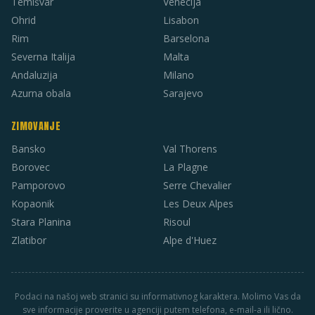
Temišvar
Venecija
Ohrid
Lisabon
Rim
Barselona
Severna Italija
Malta
Andaluzija
Milano
Azurna obala
Sarajevo
ZIMOVANJE
Bansko
Val Thorens
Borovec
La Plagne
Pamporovo
Serre Chevalier
Kopaonik
Les Deux Alpes
Stara Planina
Risoul
Zlatibor
Alpe d'Huez
Podaci na našoj web stranici su informativnog karaktera. Molimo Vas da
sve informacije proverite u agenciji putem telefona, e-mail-a ili lično.