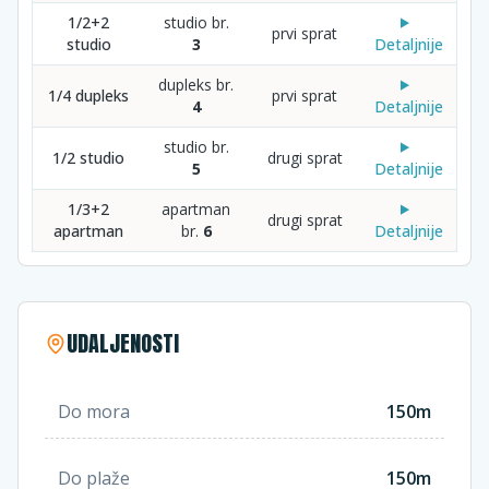
1/2+2
studio br.
prvi sprat
studio
3
Detaljnije
dupleks br.
1/4 dupleks
prvi sprat
4
Detaljnije
studio br.
1/2 studio
drugi sprat
5
Detaljnije
1/3+2
apartman
drugi sprat
apartman
br.
6
Detaljnije
UDALJENOSTI
Do mora
150m
Do plaže
150m