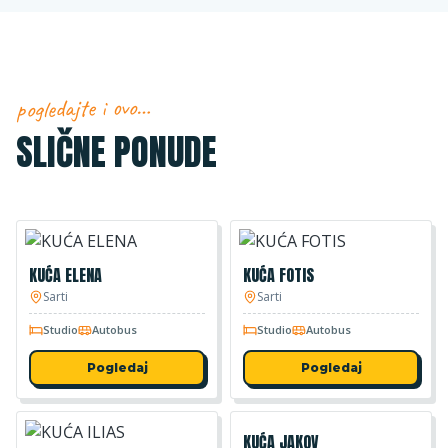
pogledajte i ovo…
SLIČNE PONUDE
KUĆA ELENA
KUĆA FOTIS
Sarti
Sarti
Studio
Autobus
Studio
Autobus
Pogledaj
Pogledaj