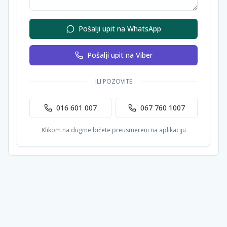
Pošalji upit na WhatsApp
Pošalji upit na Viber
ILI POZOVITE
016 601 007
067 760 1007
Klikom na dugme bićete preusmereni na aplikaciju