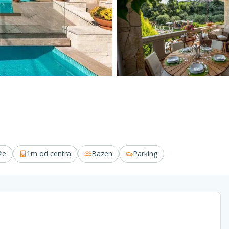
že
1m
od centra
Bazen
Parking