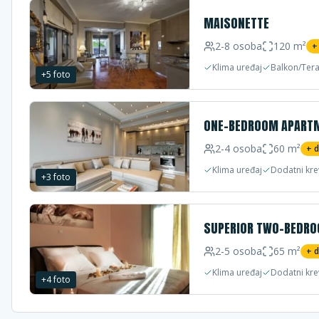
MAISONETTE
2-8
osoba
120
m²
+
Klima uređaj
Balkon/Ter
+
5
foto
ONE-BEDROOM APART
2-4
osoba
60
m²
+ 
Klima uređaj
Dodatni kre
+
3
foto
SUPERIOR TWO-BEDR
2-5
osoba
65
m²
+ 
Klima uređaj
Dodatni kre
+
4
foto