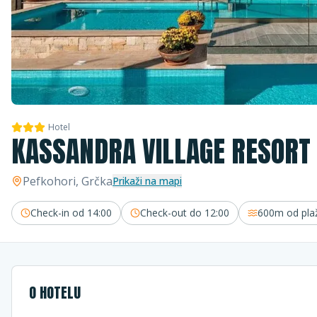
Hotel
KASSANDRA VILLAGE RESORT
Pefkohori
, Grčka
Prikaži na mapi
Check-in od
14:00
Check-out do
12:00
600m
od pla
O HOTELU