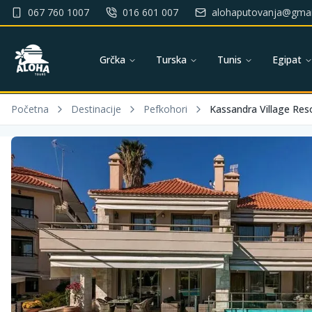
067 760 1007
016 601 007
alohaputovanja@gmai
Grčka
Turska
Tunis
Egipat
Početna
Destinacije
Pefkohori
Kassandra Village Res