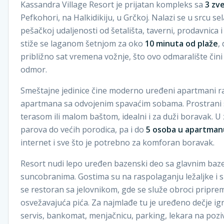
Kassandra Village Resort je prijatan kompleks sa
3 zv
Pefkohori, na Halkidikiju, u Grčkoj. Nalazi se u srcu se
pešačkoj udaljenosti od šetališta, taverni, prodavnica
stiže se laganom šetnjom za oko
10 minuta od plaže
,
približno sat vremena vožnje, što ovo odmaralište čin
odmor.
Smeštajne jedinice čine moderno uređeni apartmani raz
apartmana sa odvojenim spavaćim sobama. Prostrani 
terasom ili malom baštom, idealni i za duži boravak. 
parova do većih porodica, pa i do
5 osoba u apartman
internet i sve što je potrebno za komforan boravak.
Resort nudi lepo uređen bazenski deo sa glavnim ba
suncobranima. Gostima su na raspolaganju ležaljke i su
se restoran sa jelovnikom, gde se služe obroci pripreml
osvežavajuća pića. Za najmlađe tu je uređeno dečje i
servis, bankomat, menjačnicu, parking, lekara na poz