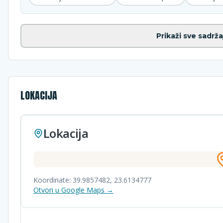
Prikaži sve sadrža
LOKACIJA
Lokacija
Koordinate:
39.9857482
,
23.6134777
Otvori u Google Maps →