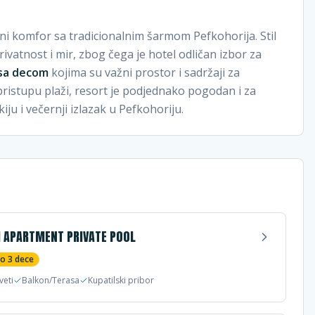
i komfor sa tradicionalnim šarmom Pefkohorija. Stil
ivatnost i mir, zbog čega je hotel odličan izbor za
 sa decom
kojima su važni prostor i sadržaji za
 pristupu plaži, resort je podjednako pogodan i za
kiju i večernji izlazak u Pefkohoriju.
 APARTMENT PRIVATE POOL
do
3
dece
veti
Balkon/Terasa
Kupatilski pribor