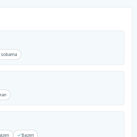
u sobama
ran
bazen
Bazen