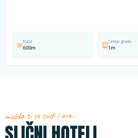
Plaža
Centar grada
600m
1m
možda ti se svidi i ovo…
SLIČNI HOTELI