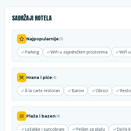
SADRŽAJI HOTELA
Najpopularnije
(
3
)
Parking
WiFi u zajedničkim prostorima
WiFi 
Hrana i piće
(
4
)
À la carte restoran
Barovi
Obroci
Resto
Plaža i bazen
(
4
)
Ležaljke i suncobrani
Peškiri za plažu
Dečiji 