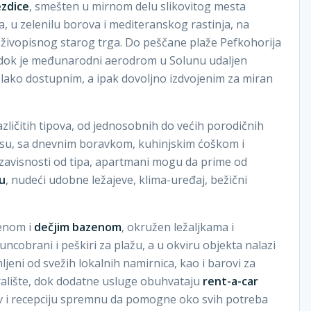
ezdice
, smešten u mirnom delu slikovitog mesta
la, u zelenilu borova i mediteranskog rastinja, na
 i živopisnog starog trga. Do peščane plaže Pefkohorija
 dok je međunarodni aerodrom u Solunu udaljen
i lako dostupnim, a ipak dovoljno izdvojenim za miran
ličitih tipova, od jednosobnih do većih porodičnih
su, sa dnevnim boravkom, kuhinjskim ćoškom i
U zavisnosti od tipa, apartmani mogu da prime od
u
, nudeći udobne ležajeve, klima-uređaj, bežični
zenom i
dečjim bazenom
, okružen ležaljkama i
ncobrani i peškiri za plažu, a u okviru objekta nalazi
jeni od svežih lokalnih namirnica, kao i barovi za
gralište, dok dodatne usluge obuhvataju
rent-a-car
iv i recepciju spremnu da pomogne oko svih potreba