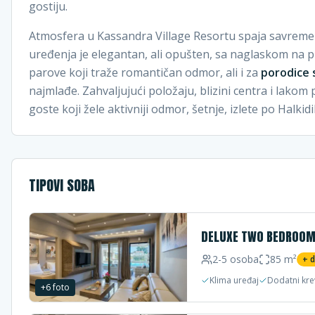
gostiju.
Atmosfera u Kassandra Village Resortu spaja savremen
uređenja je elegantan, ali opušten, sa naglaskom na pr
parove koji traže romantičan odmor, ali i za
porodice
najmlađe. Zahvaljujući položaju, blizini centra i lakom
goste koji žele aktivniji odmor, šetnje, izlete po Halkidi
TIPOVI SOBA
DELUXE TWO BEDROOM
2-5
osoba
85
m²
+ 
Klima uređaj
Dodatni kre
+
6
foto