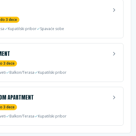
 do
3
dece
asa
Kupatilski pribor
Spavaće sobe
MENT
do
3
dece
veti
Balkon/Terasa
Kupatilski pribor
OOM APARTMENT
do
3
dece
veti
Balkon/Terasa
Kupatilski pribor