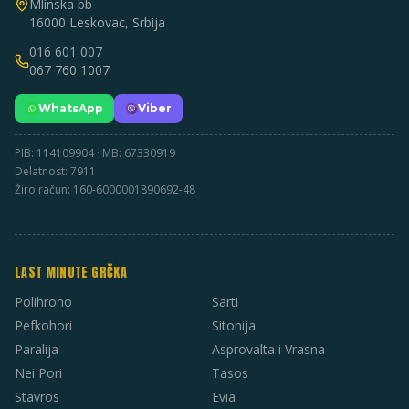
Mlinska bb
16000 Leskovac, Srbija
016 601 007
067 760 1007
WhatsApp
Viber
PIB: 114109904 · MB: 67330919
Delatnost: 7911
Žiro račun: 160-6000001890692-48
LAST MINUTE GRČKA
Polihrono
Sarti
Pefkohori
Sitonija
Paralija
Asprovalta i Vrasna
Nei Pori
Tasos
Stavros
Evia