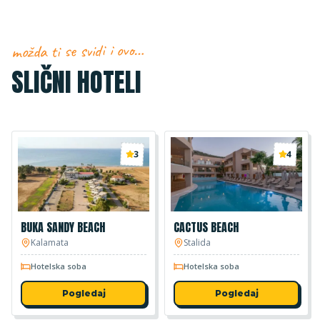
možda ti se svidi i ovo…
SLIČNI HOTELI
3
4
BUKA SANDY BEACH
CACTUS BEACH
Kalamata
Stalida
Hotelska soba
Hotelska soba
Pogledaj
Pogledaj