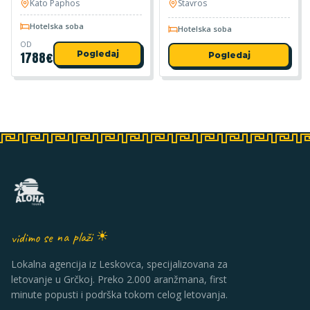
Kato Paphos
Stavros
Hotelska soba
Hotelska soba
OD
1788
€
Pogledaj
Pogledaj
vidimo se na plaži ☀
Lokalna agencija iz Leskovca, specijalizovana za
letovanje u Grčkoj. Preko 2.000 aranžmana, first
minute popusti i podrška tokom celog letovanja.