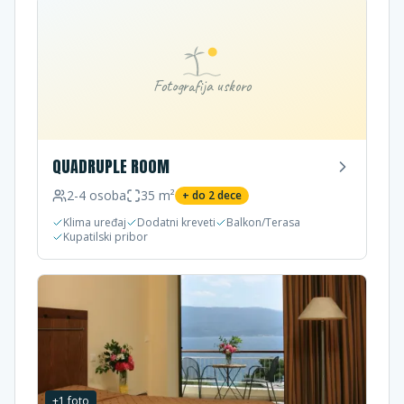
Fotografija uskoro
QUADRUPLE ROOM
2-4
osoba
35
m²
+ do
2
dece
Klima uređaj
Dodatni kreveti
Balkon/Terasa
Kupatilski pribor
+
1
foto