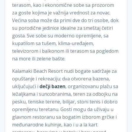
terasom, kao i ekonomične sobe sa prozorom
za goste kojima je važnija vrednost za novac.
Većina soba može da primi dve do tri osobe, dok
su porodične jedinice idealne za smeštaj četiri
gosta. Sve sobe su moderno opremljene, sa
kupatilom sa tušem, klima-uređajem,
televizorom i balkonom ili terasom sa pogledom
na more ili zelene bašte.
Kalamaki Beach Resort nudi bogate sadržaje za
opuštanje i rekreaciju: dva otvorena bazena,
uključujući i
dečji bazen
, organizovanu plažu sa
ležaljkama i suncobranima, teren za odbojku na
pesku, teniske terene, bilijar, stoni tenis i dobro
opremljenu teretanu. Gosti mogu da uživaju u
glavnom restoranu sa bogatim izborom grčke i
međunarodne kuhinje, kao i u a la kart