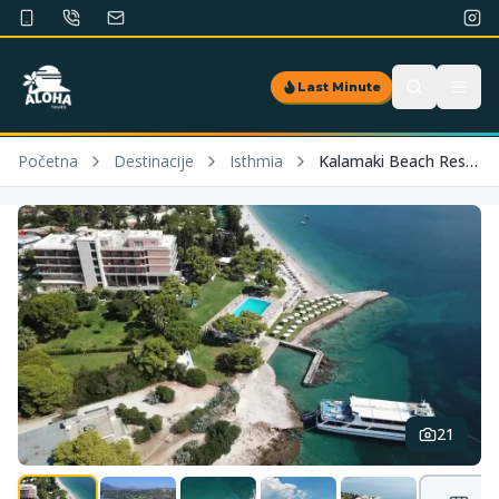
Last Minute
Početna
Destinacije
Isthmia
Kalamaki Beach Resort
21