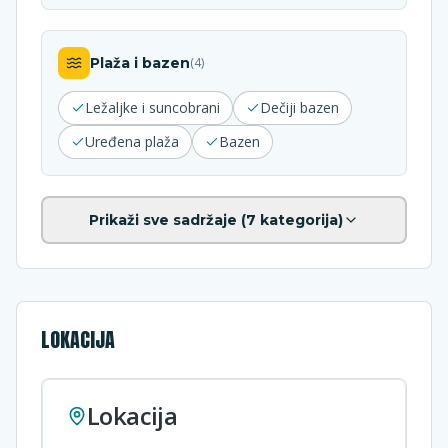
Plaža i bazen
(
4
)
Ležaljke i suncobrani
Dečiji bazen
Uređena plaža
Bazen
Prikaži sve sadržaje (
7
kategorija)
LOKACIJA
Lokacija