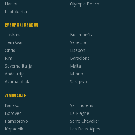
Hanioti
Olympic Beach
Leptokarija
EVROPSKI GRADOVI
Toskana
Budimpešta
Temišvar
Venecija
Ohrid
Lisabon
Rim
Barselona
Severna Italija
Malta
Andaluzija
Milano
Azurna obala
Sarajevo
ZIMOVANJE
Bansko
Val Thorens
Borovec
La Plagne
Pamporovo
Serre Chevalier
Kopaonik
Les Deux Alpes