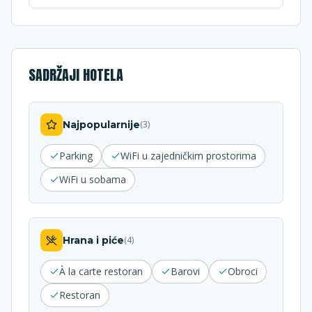
SADRŽAJI HOTELA
Najpopularnije
(
3
)
Parking
WiFi u zajedničkim prostorima
WiFi u sobama
Hrana i piće
(
4
)
À la carte restoran
Barovi
Obroci
Restoran