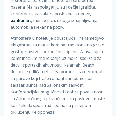
restoranu, barovima u hotelu i baru pored
bazena. Na raspolaganju su i dečje igralište,
konferencijska sala za poslovne skupove,
bankomat
, menjačnica, usluga iznajmljivanja
automobila i lekar na poziv.
Atmosfera u hotelu je opuštajuća i nenametljivo
elegantna, sa naglaskom na tradicionalno grčko
gostoprimstvo i porodičnu toplinu. Zahvaljujući
kombinaciji mirne lokacije uz more, sadržaja za
decu i sportskih aktivnosti, Kalamaki Beach
Resort je odličan izbor za porodice sa decom, ali i
za parove koji traže romantičan odmor uz
zalazak sunca nad Saronskim zalivom.
Konferencijske mogućnosti i dobra povezanost
sa Atinom čine ga privlačnim i za poslovne goste
koji žele da spoje rad i odmor u prelepom
okruženju Peloponeza.