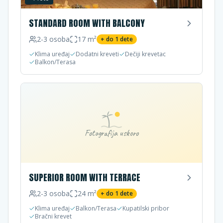
STANDARD ROOM WITH BALCONY
2-3
osoba
17
m²
+ do
1
dete
Klima uređaj
Dodatni kreveti
Dečiji krevetac
Balkon/Terasa
Fotografija uskoro
SUPERIOR ROOM WITH TERRACE
2-3
osoba
24
m²
+ do
1
dete
Klima uređaj
Balkon/Terasa
Kupatilski pribor
Bračni krevet