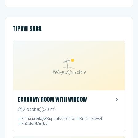
TIPOVI SOBA
Fotografija uskoro
ECONOMY ROOM WITH WINDOW
2
osoba
20
m²
Klima uređaj
Kupatilski pribor
Bračni krevet
Frižider/Minibar