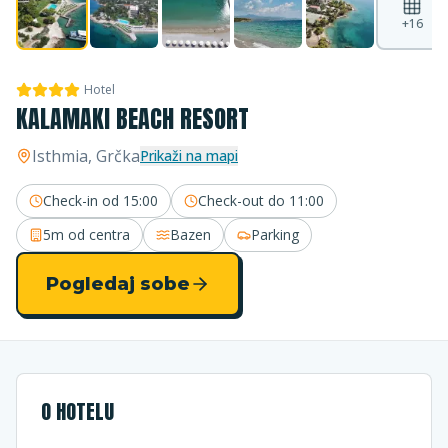
+
16
Hotel
KALAMAKI BEACH RESORT
Isthmia
, Grčka
Prikaži na mapi
Check-in od
15:00
Check-out do
11:00
5m
od centra
Bazen
Parking
Pogledaj sobe
O HOTELU