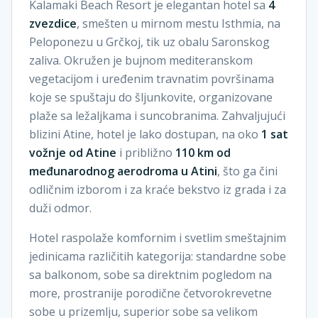
Kalamaki Beach Resort je elegantan hotel sa
4
zvezdice
, smešten u mirnom mestu Isthmia, na
Peloponezu u Grčkoj, tik uz obalu Saronskog
zaliva. Okružen je bujnom mediteranskom
vegetacijom i uređenim travnatim površinama
koje se spuštaju do šljunkovite, organizovane
plaže sa ležaljkama i suncobranima. Zahvaljujući
blizini Atine, hotel je lako dostupan, na oko
1 sat
vožnje od Atine
i približno
110 km od
međunarodnog aerodroma u Atini
, što ga čini
odličnim izborom i za kraće bekstvo iz grada i za
duži odmor.
Hotel raspolaže komfornim i svetlim smeštajnim
jedinicama različitih kategorija: standardne sobe
sa balkonom, sobe sa direktnim pogledom na
more, prostranije porodične četvorokrevetne
sobe u prizemlju, superior sobe sa velikom