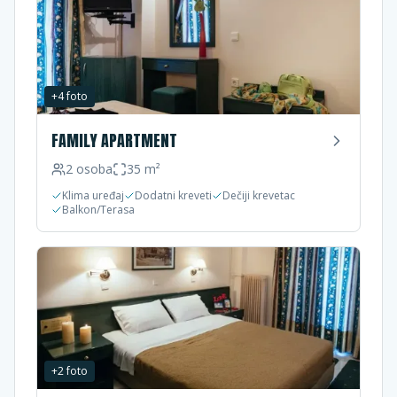
+
4
foto
FAMILY APARTMENT
2
osoba
35
m²
Klima uređaj
Dodatni kreveti
Dečiji krevetac
Balkon/Terasa
+
2
foto