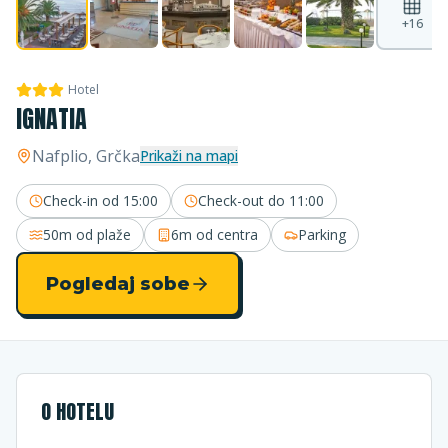
+
16
Hotel
IGNATIA
Nafplio
, Grčka
Prikaži na mapi
Check-in od
15:00
Check-out do
11:00
50m
od plaže
6m
od centra
Parking
Pogledaj sobe
O HOTELU