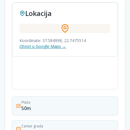
Lokacija
Koordinate:
37.584998
,
22.7475514
Otvori u Google Maps →
Plaža
50m
Centar grada