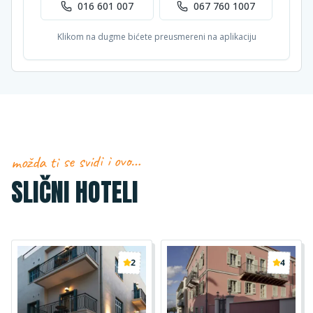
016 601 007
067 760 1007
Klikom na dugme bićete preusmereni na aplikaciju
možda ti se svidi i ovo…
SLIČNI HOTELI
2
4