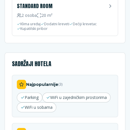
STANDARD ROOM
2
osoba
20
m²
Klima uređaj
Dodatni kreveti
Dečiji krevetac
Kupatilski pribor
SADRŽAJI HOTELA
Najpopularnije
(
3
)
Parking
WiFi u zajedničkim prostorima
WiFi u sobama