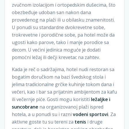
zvučnom izolacijom i ortopedskim dušecima, što
obezbeđuje udoban san nakon dana
provedenog na plaži ili u obilasku znamenitosti.
U ponudi su standardne dvokrevetne sobe,
trokrevetne i porodične sobe, pa hotel može da
ugosti kako parove, tako i manje porodice sa
decom. U većini jedinica moguće je dodati
pomoćni ležaj ili dečji krevetac na zahtev.
Kada je reč o sadržajima, hotel nudi restoran sa
bogatim doručkom na bazi švedskog stola i
jelima tradicionalne grčke kuhinje tokom dana i
večeri, kao i bar sa prijatnim ambijentom za kafu
ili večernje piće. Gosti mogu koristiti
ležaljke i
suncobrane
na organizovanoj plaži ispred
hotela, a u ponudi su i razni
vodeni sportovi
. Za
aktivne goste tu su tereni za
tenis
i druge