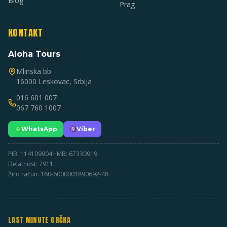
Blog
Prag
KONTAKT
Aloha Tours
Mlinska bb
16000 Leskovac, Srbija
016 601 007
067 760 1007
WhatsApp
Viber
PIB: 114109904 · MB: 67330919
Delatnost: 7911
Žiro račun: 160-6000001890692-48
LAST MINUTE GRČKA