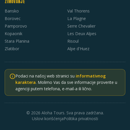
ZIMOVANJE
Bansko
Val Thorens
Borovec
La Plagne
Pamporovo
Serre Chevalier
Kopaonik
Les Deux Alpes
Stara Planina
Risoul
Zlatibor
Alpe d'Huez
Podaci na našoj web stranici su
informativnog
karaktera
. Molimo Vas da sve informacije proverite u
agenciji putem telefona, e-mail-a ili lično.
© 2026 Aloha Tours. Sva prava zadržana.
Uslovi korišćenja
Politika privatnosti