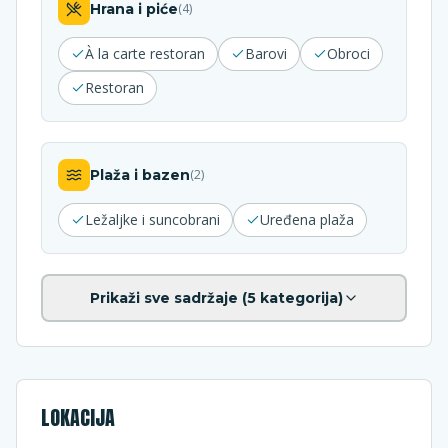
Hrana i piće
(
4
)
À la carte restoran
Barovi
Obroci
Restoran
Plaža i bazen
(
2
)
Ležaljke i suncobrani
Uređena plaža
Prikaži sve sadržaje (
5
kategorija)
LOKACIJA