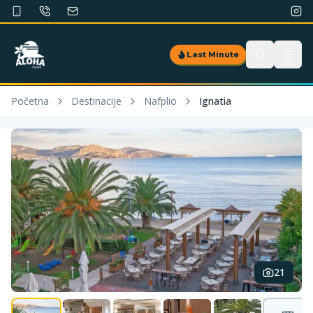
Last Minute
Početna
Destinacije
Nafplio
Ignatia
21