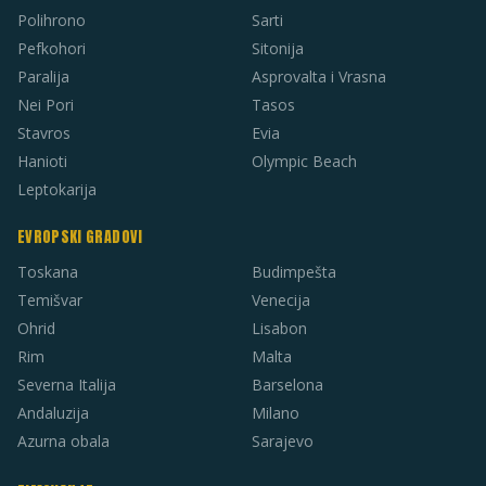
Polihrono
Sarti
Pefkohori
Sitonija
Paralija
Asprovalta i Vrasna
Nei Pori
Tasos
Stavros
Evia
Hanioti
Olympic Beach
Leptokarija
EVROPSKI GRADOVI
Toskana
Budimpešta
Temišvar
Venecija
Ohrid
Lisabon
Rim
Malta
Severna Italija
Barselona
Andaluzija
Milano
Azurna obala
Sarajevo