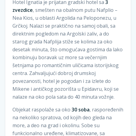
Hotel Ignatia je prijatan gradski hotel sa
3
zvezdice
, smešten na obalnom putu Nafplio –
Nea Kios, u oblasti Argolida na Peloponezu, u
Grčkoj. Nalazi se praktično na samoj obali, sa
direktnim pogledom na Argolski zaliv, a do
starog grada Nafplija stiže se kolima za oko
desetak minuta, što omogućava gostima da lako
kombinuju boravak uz more sa večernjim
šetnjama po romantičnim uličicama istorijskog
centra. Zahvaljujući dobroj drumskoj
povezanosti, hotel je pogodan i za izlete do
Mikene i antičkog pozorišta u Epidavru, koji se
nalaze na oko pola sata do 40 minuta vožnje.
Objekat raspolaže sa oko
30 soba
, raspoređenih
na nekoliko spratova, od kojih deo gleda na
more, a deo na grad i okolinu. Sobe su
funkcionalno uređene, klimatizovane, sa