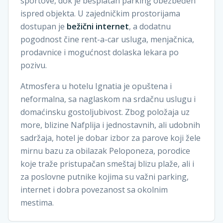
sportove, dok je besplatan parking obezbeđen
ispred objekta. U zajedničkim prostorijama
dostupan je
bežični internet
, a dodatnu
pogodnost čine rent-a-car usluga, menjačnica,
prodavnice i mogućnost dolaska lekara po
pozivu.
Atmosfera u hotelu Ignatia je opuštena i
neformalna, sa naglaskom na srdačnu uslugu i
domaćinsku gostoljubivost. Zbog položaja uz
more, blizine Nafplija i jednostavnih, ali udobnih
sadržaja, hotel je dobar izbor za parove koji žele
mirnu bazu za obilazak Peloponeza, porodice
koje traže pristupačan smeštaj blizu plaže, ali i
za poslovne putnike kojima su važni parking,
internet i dobra povezanost sa okolnim
mestima.