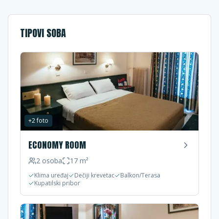
TIPOVI SOBA
+
2
foto
ECONOMY ROOM
2
osoba
17
m²
Klima uređaj
Dečiji krevetac
Balkon/Terasa
Kupatilski pribor