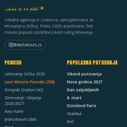
vidimo se na plaži ☀
Lokalna agencija iz Leskovca, specijalizovana za
letovanje u Grčkoj. Preko 2.000 aranžmana, first
minute popusti i podrška tokom celog letovanja.
@alohatours_rs
PONUDA
POPULARNA PUTOVANJA
Letovanje Grčka 2026
Vikend putovanja
Last Minute Ponude (
258
)
Nova godina 2027
Evropski Gradovi
(42)
Dan zaljubljenih
Zimovanje i Skijanje
8. mart
2026/2027
Diznilend Pariz
Avio Karte
Istanbul
Jednodnevni Izleti
Beč