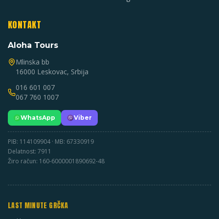
KONTAKT
Aloha Tours
Mlinska bb
16000 Leskovac, Srbija
016 601 007
067 760 1007
WhatsApp
Viber
PIB: 114109904 · MB: 67330919
Delatnost: 7911
Žiro račun: 160-6000001890692-48
LAST MINUTE GRČKA