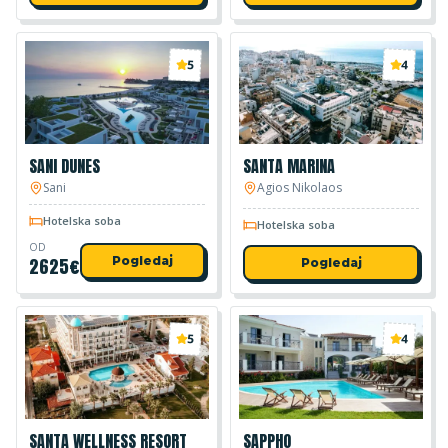
5
4
SANI DUNES
SANTA MARINA
Sani
Agios Nikolaos
Hotelska soba
Hotelska soba
OD
2625
€
Pogledaj
Pogledaj
5
4
SANTA WELLNESS RESORT
SAPPHO