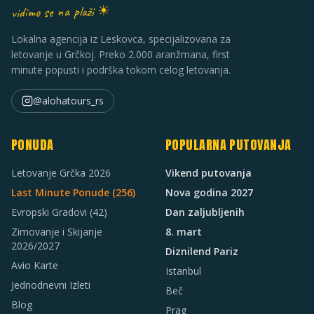
vidimo se na plaži ☀
Lokalna agencija iz Leskovca, specijalizovana za
letovanje u Grčkoj. Preko 2.000 aranžmana, first
minute popusti i podrška tokom celog letovanja.
@alohatours_rs
PONUDA
POPULARNA PUTOVANJA
Letovanje Grčka 2026
Vikend putovanja
Last Minute Ponude (
256
)
Nova godina 2027
Evropski Gradovi
(42)
Dan zaljubljenih
Zimovanje i Skijanje
8. mart
2026/2027
Diznilend Pariz
Avio Karte
Istanbul
Jednodnevni Izleti
Beč
Blog
Prag