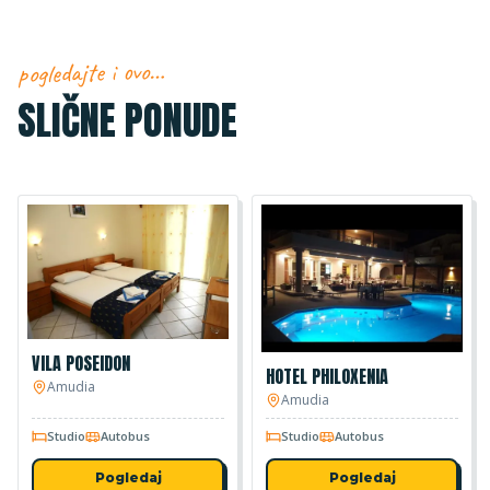
pogledajte i ovo…
SLIČNE PONUDE
VILA POSEIDON
HOTEL PHILOXENIA
Amudia
Amudia
Studio
Autobus
Studio
Autobus
Pogledaj
Pogledaj