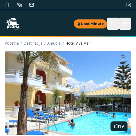
Last Minute
Početna
/
Destinacije
/
Amudia
/
Hotel Vive Mar
19