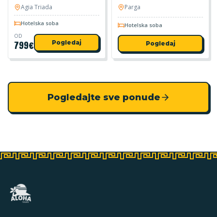
Agia Triada
Parga
Hotelska soba
Hotelska soba
OD
799
€
Pogledaj
Pogledaj
Pogledajte sve ponude