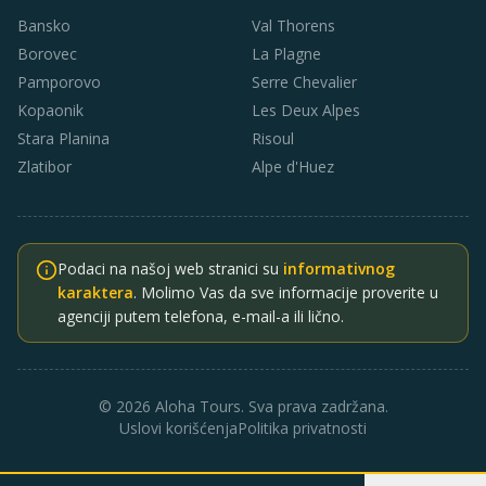
Bansko
Val Thorens
Borovec
La Plagne
Pamporovo
Serre Chevalier
Kopaonik
Les Deux Alpes
Stara Planina
Risoul
Zlatibor
Alpe d'Huez
Podaci na našoj web stranici su
informativnog
karaktera
. Molimo Vas da sve informacije proverite u
agenciji putem telefona, e-mail-a ili lično.
© 2026 Aloha Tours. Sva prava zadržana.
Uslovi korišćenja
Politika privatnosti