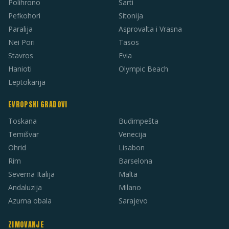
Polihrono
Sarti
Pefkohori
Sitonija
Paralija
Asprovalta i Vrasna
Nei Pori
Tasos
Stavros
Evia
Hanioti
Olympic Beach
Leptokarija
EVROPSKI GRADOVI
Toskana
Budimpešta
Temišvar
Venecija
Ohrid
Lisabon
Rim
Barselona
Severna Italija
Malta
Andaluzija
Milano
Azurna obala
Sarajevo
ZIMOVANJE