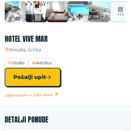
+
13
HOTEL VIVE MAR
Amudia
, Grčka
Studio
Autobus
Pošalji upit
odgovaramo u toku dana ☀
DETALJI PONUDE