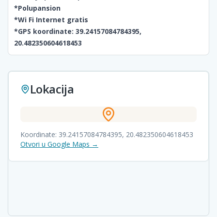
*Polupansion
*Wi Fi Internet gratis
*GPS koordinate: 39.24157084784395,
20.482350604618453
Lokacija
Koordinate:
39.24157084784395
,
20.482350604618453
Otvori u Google Maps →