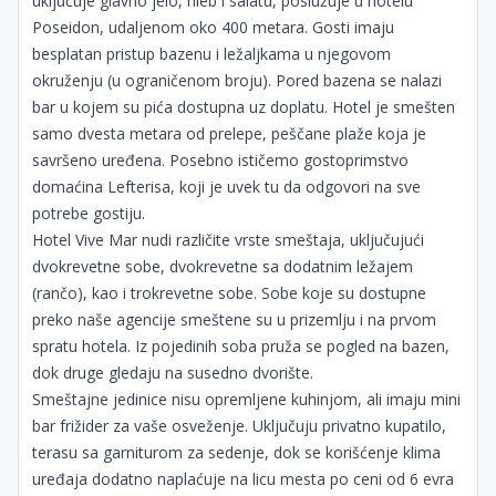
uključuje glavno jelo, hleb i salatu, poslužuje u hotelu
Poseidon, udaljenom oko 400 metara. Gosti imaju
besplatan pristup bazenu i ležaljkama u njegovom
okruženju (u ograničenom broju). Pored bazena se nalazi
bar u kojem su pića dostupna uz doplatu. Hotel je smešten
samo dvesta metara od prelepe, peščane plaže koja je
savršeno uređena. Posebno ističemo gostoprimstvo
domaćina Lefterisa, koji je uvek tu da odgovori na sve
potrebe gostiju.
Hotel Vive Mar nudi različite vrste smeštaja, uključujući
dvokrevetne sobe, dvokrevetne sa dodatnim ležajem
(rančo), kao i trokrevetne sobe. Sobe koje su dostupne
preko naše agencije smeštene su u prizemlju i na prvom
spratu hotela. Iz pojedinih soba pruža se pogled na bazen,
dok druge gledaju na susedno dvorište.
Smeštajne jedinice nisu opremljene kuhinjom, ali imaju mini
bar frižider za vaše osveženje. Uključuju privatno kupatilo,
terasu sa garniturom za sedenje, dok se korišćenje klima
uređaja dodatno naplaćuje na licu mesta po ceni od 6 evra