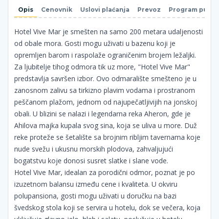
Opis
Cenovnik
Uslovi plaćanja
Prevoz
Program putov
Hotel Vive Mar je smešten na samo 200 metara udaljenosti
od obale mora. Gosti mogu uživati u bazenu koji je
opremljen barom i raspolaže ograničenim brojem ležaljki.
Za ljubitelje tihog odmora tik uz more, "Hotel Vive Mar"
predstavlja savršen izbor. Ovo odmaralište smešteno je u
zanosnom zalivu sa tirkizno plavim vodama i prostranom
peščanom plažom, jednom od najupečatljivijih na jonskoj
obali. U blizini se nalazi i legendarna reka Aheron, gde je
Ahilova majka kupala svog sina, koja se uliva u more. Duž
reke proteže se šetalište sa brojnim ribljim tavernama koje
nude svežu i ukusnu morskih plodova, zahvaljujući
bogatstvu koje donosi susret slatke i slane vode.
Hotel Vive Mar, idealan za porodični odmor, poznat je po
izuzetnom balansu između cene i kvaliteta. U okviru
polupansiona, gosti mogu uživati u doručku na bazi
švedskog stola koji se servira u hotelu, dok se večera, koja