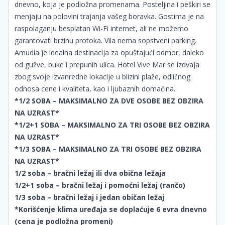
dnevno, koja je podložna promenama. Posteljina i peškiri se
menjaju na polovini trajanja vašeg boravka. Gostima je na
raspolaganju besplatan Wi-Fi internet, ali ne možemo
garantovati brzinu protoka. Vila nema sopstveni parking.
Amudia je idealna destinacija za opuštajući odmor, daleko
od gužve, buke i prepunih ulica. Hotel Vive Mar se izdvaja
zbog svoje izvanredne lokacije u blizini plaže, odličnog
odnosa cene i kvaliteta, kao i ljubaznih domaćina.
*1/2 SOBA –
MAKSIMALNO ZA DVE OSOBE BEZ OBZIRA
NA UZRAST*
*1/2+1 SOBA –
MAKSIMALNO ZA TRI OSOBE BEZ OBZIRA
NA UZRAST*
*1/3 SOBA –
MAKSIMALNO ZA TRI OSOBE BEZ OBZIRA
NA UZRAST*
1/2 soba – bračni ležaj ili dva obična ležaja
1/2+1 soba – bračni ležaj i pomoćni ležaj (rančo)
1/3 soba
– bračni ležaj i jedan običan ležaj
*Korišćenje klima uređaja se doplaćuje 6 evra dnevno
(cena je podložna promeni)