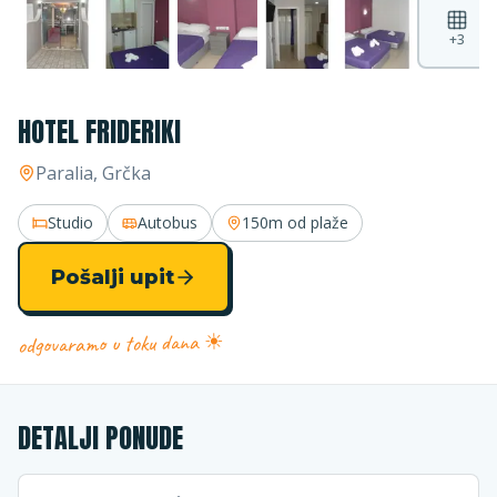
+
3
HOTEL FRIDERIKI
Paralia
, Grčka
Studio
Autobus
150m
od plaže
Pošalji upit
odgovaramo u toku dana ☀
DETALJI PONUDE