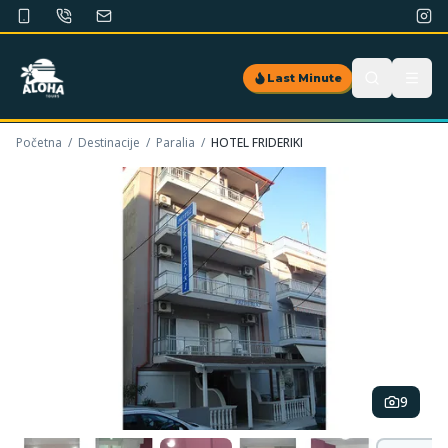
Last Minute
Početna
/
Destinacije
/
Paralia
/
HOTEL FRIDERIKI
9