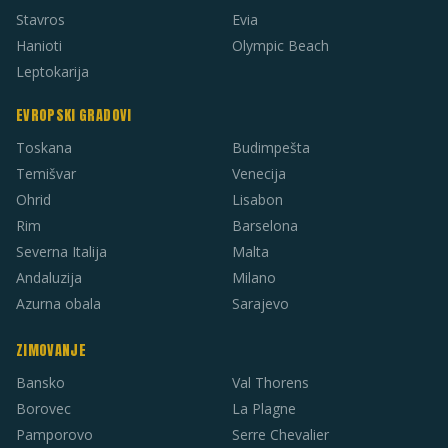
Stavros
Evia
Hanioti
Olympic Beach
Leptokarija
EVROPSKI GRADOVI
Toskana
Budimpešta
Temišvar
Venecija
Ohrid
Lisabon
Rim
Barselona
Severna Italija
Malta
Andaluzija
Milano
Azurna obala
Sarajevo
ZIMOVANJE
Bansko
Val Thorens
Borovec
La Plagne
Pamporovo
Serre Chevalier