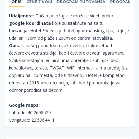
OPIS
CENE 7 NOĆI
PROGRAM PUTOVANJA
PROGRAM PU
Udaljenost:
Tačan položaj vile možete videti preko
google koordinata
koje su istaknute na sajtu
Lokacija:
Hotel Frideriki je hotel apartmanskog tipa, koji je
udaljen 150m od plaže I 200m od centra letovališta.
Opis:
U našoj ponudi su dvokrevetna, trokrevetna I
četvorokrevetna studija, kao I četvorokrevetni apartmani.
Svaka smeštajna jedinica ima opremljen kuhinjski deo,
kupatilo/wc, terasu, TV/SAT, WiFi internet i klima uređaj (uz
doplatu na licu mesta, od 8€ dnevno). Hotel je kompletno
renoviran 2018. ima recepciju, lobi bar I preporuka je za
odmor porodica sa decom.
Google maps:
Latitude: 40.2698529
Longitude: 22.5964411