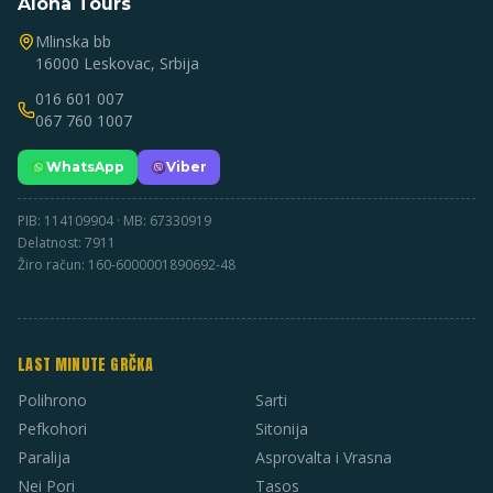
Aloha Tours
Mlinska bb
16000 Leskovac, Srbija
016 601 007
067 760 1007
WhatsApp
Viber
PIB: 114109904 · MB: 67330919
Delatnost: 7911
Žiro račun: 160-6000001890692-48
LAST MINUTE GRČKA
Polihrono
Sarti
Pefkohori
Sitonija
Paralija
Asprovalta i Vrasna
Nei Pori
Tasos