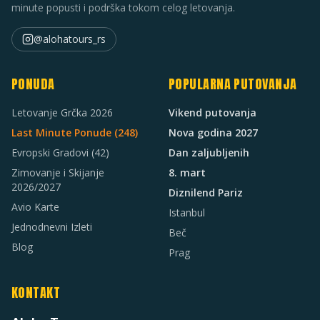
minute popusti i podrška tokom celog letovanja.
@alohatours_rs
PONUDA
POPULARNA PUTOVANJA
Letovanje Grčka 2026
Vikend putovanja
Last Minute Ponude (
248
)
Nova godina 2027
Evropski Gradovi
(42)
Dan zaljubljenih
Zimovanje i Skijanje
8. mart
2026/2027
Diznilend Pariz
Avio Karte
Istanbul
Jednodnevni Izleti
Beč
Blog
Prag
KONTAKT