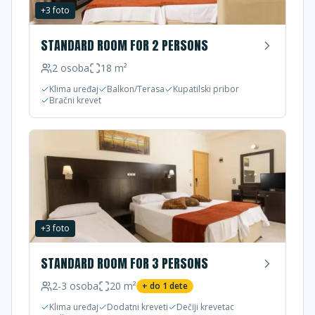
+
3
foto
STANDARD ROOM FOR 2 PERSONS
2
osoba
18
m²
Klima uređaj
Balkon/Terasa
Kupatilski pribor
Bračni krevet
+
3
foto
STANDARD ROOM FOR 3 PERSONS
2-3
osoba
20
m²
+ do
1
dete
Klima uređaj
Dodatni kreveti
Dečiji krevetac