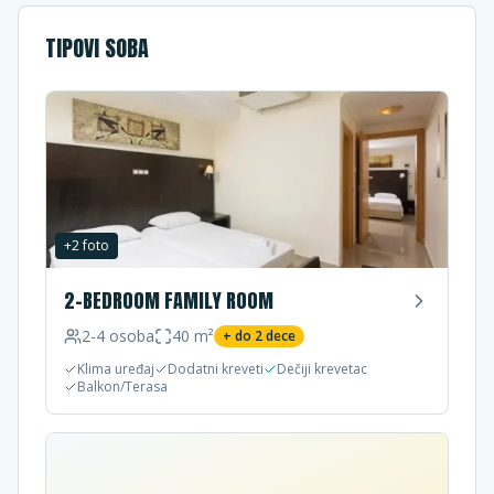
TIPOVI SOBA
+
2
foto
2-BEDROOM FAMILY ROOM
2-4
osoba
40
m²
+ do
2
dece
Klima uređaj
Dodatni kreveti
Dečiji krevetac
Balkon/Terasa