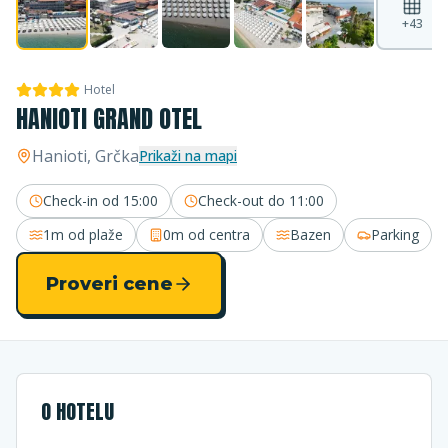
+
43
Hotel
HANIOTI GRAND OTEL
Hanioti
, Grčka
Prikaži na mapi
Check-in od
15:00
Check-out do
11:00
1m
od plaže
0m
od centra
Bazen
Parking
Proveri cene
O HOTELU