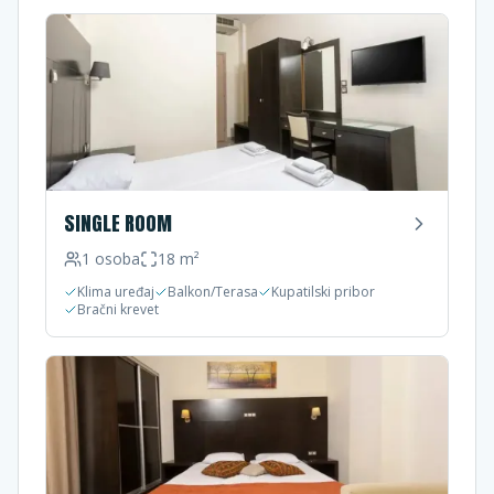
SINGLE ROOM
1
osoba
18
m²
Klima uređaj
Balkon/Terasa
Kupatilski pribor
Bračni krevet