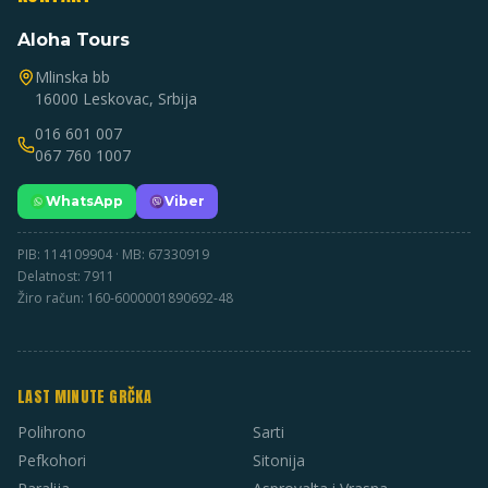
Aloha Tours
Mlinska bb
16000 Leskovac, Srbija
016 601 007
067 760 1007
WhatsApp
Viber
PIB: 114109904 · MB: 67330919
Delatnost: 7911
Žiro račun: 160-6000001890692-48
LAST MINUTE GRČKA
Polihrono
Sarti
Pefkohori
Sitonija