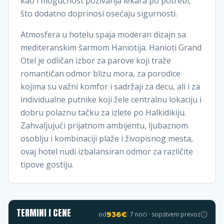
kao i mogućnost pozivanja lekara po potrebi,
što dodatno doprinosi osećaju sigurnosti.
Atmosfera u hotelu spaja moderan dizajn sa
mediteranskim šarmom Haniotija. Hanioti Grand
Otel je odličan izbor za parove koji traže
romantičan odmor blizu mora, za porodice
kojima su važni komfor i sadržaji za decu, ali i za
individualne putnike koji žele centralnu lokaciju i
dobru polaznu tačku za izlete po Halkidikiju.
Zahvaljujući prijatnom ambijentu, ljubaznom
osoblju i kombinaciji plaže i živopisnog mesta,
ovaj hotel nudi izbalansiran odmor za različite
tipove gostiju.
TERMINI I CENE
od
936
€
·
7
noći · sopstveni prevoz