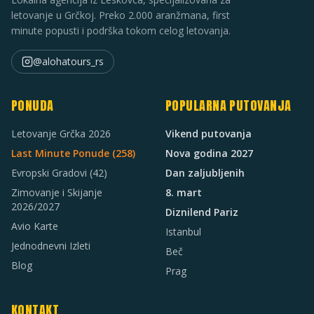
letovanje u Grčkoj. Preko 2.000 aranžmana, first
minute popusti i podrška tokom celog letovanja.
@alohatours_rs
PONUDA
POPULARNA PUTOVANJA
Letovanje Grčka 2026
Vikend putovanja
Last Minute Ponude (
258
)
Nova godina 2027
Evropski Gradovi
(42)
Dan zaljubljenih
Zimovanje i Skijanje
8. mart
2026/2027
Diznilend Pariz
Avio Karte
Istanbul
Jednodnevni Izleti
Beč
Blog
Prag
KONTAKT