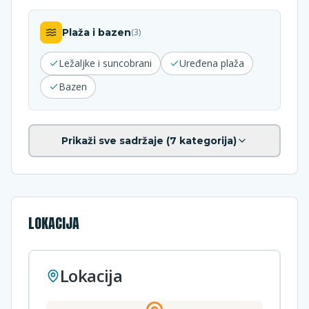
Plaža i bazen
(
3
)
Ležaljke i suncobrani
Uređena plaža
Bazen
Prikaži sve sadržaje (
7
kategorija)
LOKACIJA
Lokacija