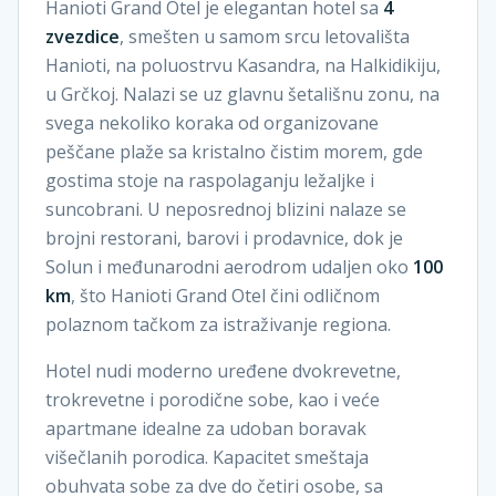
Hanioti Grand Otel je elegantan hotel sa
4
zvezdice
, smešten u samom srcu letovališta
Hanioti, na poluostrvu Kasandra, na Halkidikiju,
u Grčkoj. Nalazi se uz glavnu šetališnu zonu, na
svega nekoliko koraka od organizovane
peščane plaže sa kristalno čistim morem, gde
gostima stoje na raspolaganju ležaljke i
suncobrani. U neposrednoj blizini nalaze se
brojni restorani, barovi i prodavnice, dok je
Solun i međunarodni aerodrom udaljen oko
100
km
, što Hanioti Grand Otel čini odličnom
polaznom tačkom za istraživanje regiona.
Hotel nudi moderno uređene dvokrevetne,
trokrevetne i porodične sobe, kao i veće
apartmane idealne za udoban boravak
višečlanih porodica. Kapacitet smeštaja
obuhvata sobe za dve do četiri osobe, sa