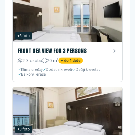
+
3
foto
FRONT SEA VIEW FOR 3 PERSONS
2-3
osoba
20
m²
+ do
1
dete
Klima uređaj
Dodatni kreveti
Dečiji krevetac
Balkon/Terasa
+
3
foto