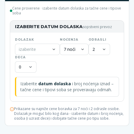
Cene proverene
· izaberite datum dolaska za tačne cene i tipove
soba
IZABERITE DATUM DOLASKA
sopstveni prevoz
DOLAZAK
NOĆENJA
ODRASLI
izaberite
7 noći
2
DECA
0
Izaberite
datum dolaska
i broj noćenja iznad –
tačne cene i tipovi soba se proveravaju odmah.
Prikazane su najniže cene boravka za 7 noći i 2 odrasle osobe.
Dolazak je moguć bilo kog dana - izaberite datum i broj noćenja,
osoba (i uzrast dece) i dobijate tačne cene po tipu sobe.