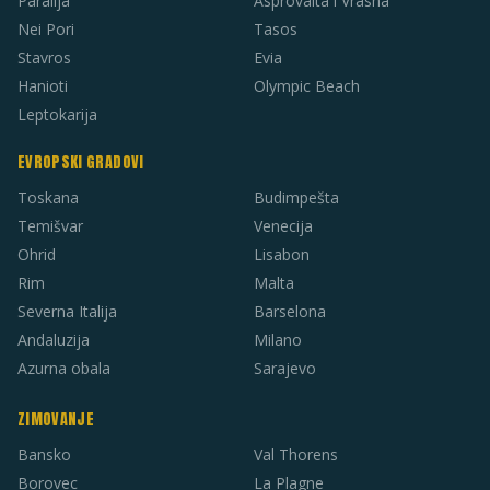
Paralija
Asprovalta i Vrasna
Nei Pori
Tasos
Stavros
Evia
Hanioti
Olympic Beach
Leptokarija
EVROPSKI GRADOVI
Toskana
Budimpešta
Temišvar
Venecija
Ohrid
Lisabon
Rim
Malta
Severna Italija
Barselona
Andaluzija
Milano
Azurna obala
Sarajevo
ZIMOVANJE
Bansko
Val Thorens
Borovec
La Plagne