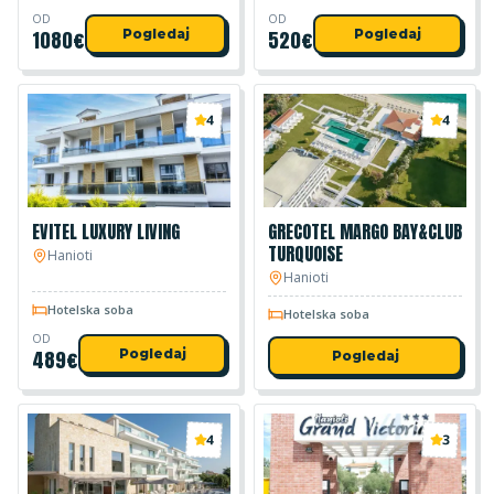
OD
OD
1080
€
Pogledaj
520
€
Pogledaj
4
4
EVITEL LUXURY LIVING
GRECOTEL MARGO BAY&CLUB
TURQUOISE
Hanioti
Hanioti
Hotelska soba
Hotelska soba
OD
489
€
Pogledaj
Pogledaj
4
3