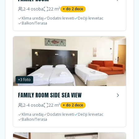
2-4
osoba
22
m²
+ do
2
dece
Klima uređaj
Dodatni kreveti
Dečiji krevetac
Balkon/Terasa
+
3
foto
FAMILY ROOM SIDE SEA VIEW
2-4
osoba
22
m²
+ do
2
dece
Klima uređaj
Dodatni kreveti
Dečiji krevetac
Balkon/Terasa