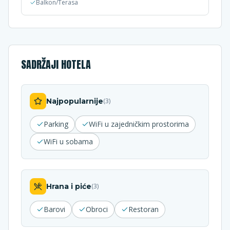
Balkon/Terasa
SADRŽAJI HOTELA
Najpopularnije
(
3
)
Parking
WiFi u zajedničkim prostorima
WiFi u sobama
Hrana i piće
(
3
)
Barovi
Obroci
Restoran