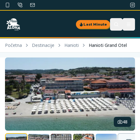
Last Minute
Početna
Destinacije
Hanioti
Hanioti Grand Otel
48