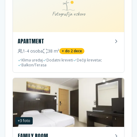
Fotografija uskoro
APARTMENT
1-4
osoba
38
m²
+ do
2
dece
Klima uređaj
Dodatni kreveti
Dečiji krevetac
Balkon/Terasa
+
3
foto
FAMILY ROOM