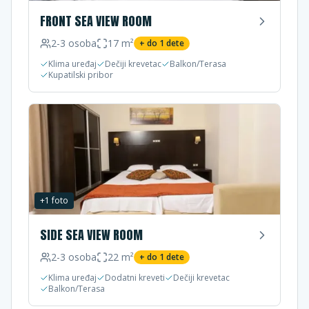
FRONT SEA VIEW ROOM
2-3
osoba
17
m²
+ do
1
dete
Klima uređaj
Dečiji krevetac
Balkon/Terasa
Kupatilski pribor
+
1
foto
SIDE SEA VIEW ROOM
2-3
osoba
22
m²
+ do
1
dete
Klima uređaj
Dodatni kreveti
Dečiji krevetac
Balkon/Terasa