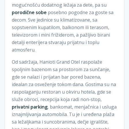
mogućnošću dodatnog ležaja za dete, pa su
porodične sobe
posebno pogodne za goste sa
decom. Sve jedinice su klimatizovane, sa
sopstvenim kupatilom, balkonom ili terasom,
televizorom i mini frižiderom, a pažljivo birani
detalji enterijera stvaraju prijatnu i toplu
atmosferu.
Od sadržaja, Hanioti Grand Otel raspolaže
spoljnim bazenom sa prostorom za sunčanje,
gde se nalazi i prijatan bar pored bazena,
idealan za osveženje tokom dana. Gostima su na
raspolaganju restoran u okviru hotela, gde se
služe obroci, recepcija koja radi non-stop,
privatni parking
, bankomat, menjačnica i usluga
iznajmljivanja automobila. Tu je i uređena plaža
sa ležaljkama i suncobranima, dečje igralište,