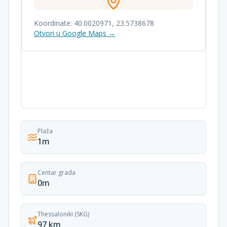
Koordinate:
40.0020971
,
23.5738678
Otvori u Google Maps →
Plaža
1m
Centar grada
0m
Thessaloniki (SKG)
97 km