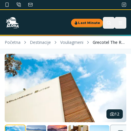
Last Minute
Početna
Destinacije
Vouliagmeni
Grecotel The Roc Club
12