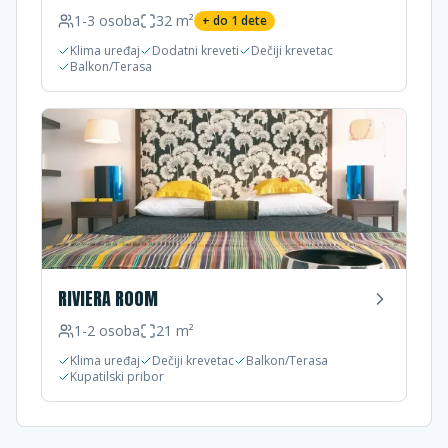
1-3
osoba
32
m²
+ do
1
dete
Klima uređaj
Dodatni kreveti
Dečiji krevetac
Balkon/Terasa
RIVIERA ROOM
1-2
osoba
21
m²
Klima uređaj
Dečiji krevetac
Balkon/Terasa
Kupatilski pribor