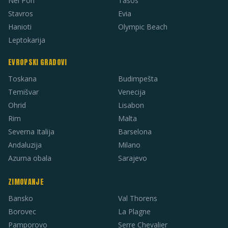
Nei Pori
Tasos
Stavros
Evia
Hanioti
Olympic Beach
Leptokarija
EVROPSKI GRADOVI
Toskana
Budimpešta
Temišvar
Venecija
Ohrid
Lisabon
Rim
Malta
Severna Italija
Barselona
Andaluzija
Milano
Azurna obala
Sarajevo
ZIMOVANJE
Bansko
Val Thorens
Borovec
La Plagne
Pamporovo
Serre Chevalier