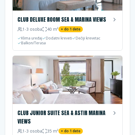
CLUB DELUXE ROOM SEA & MARINA VIEWS
1-3
osoba
40
m²
+ do
1
dete
Klima uređaj
Dodatni kreveti
Dečiji krevetac
Balkon/Terasa
CLUB JUNIOR SUITE SEA & ASTIR MARINA
VIEWS
1-3
osoba
35
m²
+ do
1
dete