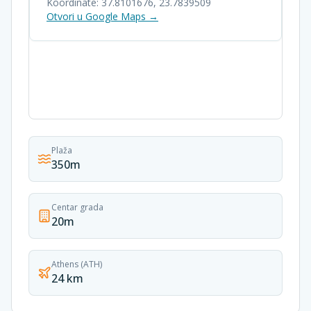
Koordinate:
37.8101676
,
23.7839509
Otvori u Google Maps →
Plaža
350m
Centar grada
20m
Athens (ATH)
24 km