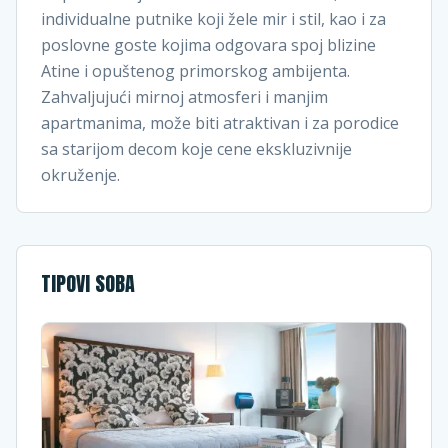
individualne putnike koji žele mir i stil, kao i za
poslovne goste kojima odgovara spoj blizine
Atine i opuštenog primorskog ambijenta.
Zahvaljujući mirnoj atmosferi i manjim
apartmanima, može biti atraktivan i za porodice
sa starijom decom koje cene ekskluzivnije
okruženje.
TIPOVI SOBA