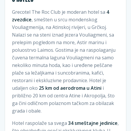
Grecotel The Roc Club je moderan hotel sa
4
zvezdice
, smešten u srcu mondenskog
Vouliagmenija, na Atinskoj rivijeri, u Grčkoj.
Nalazi se na steni iznad jezera Vouliagmeni, sa
prelepim pogledom na more, Astir marinu i
poluostrvo Laimos. Gostima je na raspolaganju
čuvena termalna laguna Vouliagmeni na samo
nekoliko minuta hoda, kao i uređene peščane
plaže sa ležaljkama i suncobranima, kafići,
restorani i ekskluzivne prodavnice. Hotel je
udaljen oko
25 km od aerodroma u Atini
i
približno 20 km od centra Atine i Akropolja, što
ga čini odličnom polaznom tačkom za obilazak
grada i obale.
Hotel raspolaže sa svega
34 smeštajne jedinice
,
što obezbeđuje osećaj ekskluzivnog kluba. U