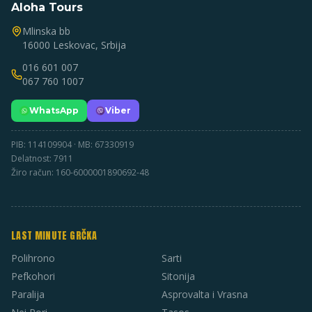
Aloha Tours
Mlinska bb
16000 Leskovac, Srbija
016 601 007
067 760 1007
WhatsApp
Viber
PIB: 114109904 · MB: 67330919
Delatnost: 7911
Žiro račun: 160-6000001890692-48
LAST MINUTE GRČKA
Polihrono
Sarti
Pefkohori
Sitonija
Paralija
Asprovalta i Vrasna