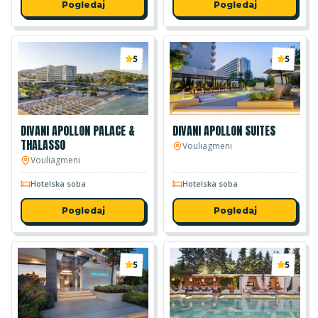
Pogledaj
Pogledaj
5
5
DIVANI APOLLON PALACE &
DIVANI APOLLON SUITES
THALASSO
Vouliagmeni
Vouliagmeni
Hotelska soba
Hotelska soba
Pogledaj
Pogledaj
5
5