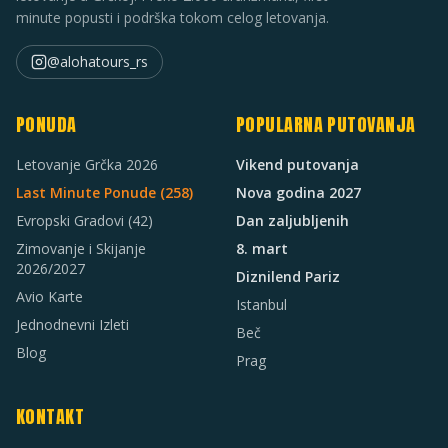
minute popusti i podrška tokom celog letovanja.
@alohatours_rs
PONUDA
POPULARNA PUTOVANJA
Letovanje Grčka 2026
Vikend putovanja
Last Minute Ponude (
258
)
Nova godina 2027
Evropski Gradovi
(42)
Dan zaljubljenih
Zimovanje i Skijanje
8. mart
2026/2027
Diznilend Pariz
Avio Karte
Istanbul
Jednodnevni Izleti
Beč
Blog
Prag
KONTAKT