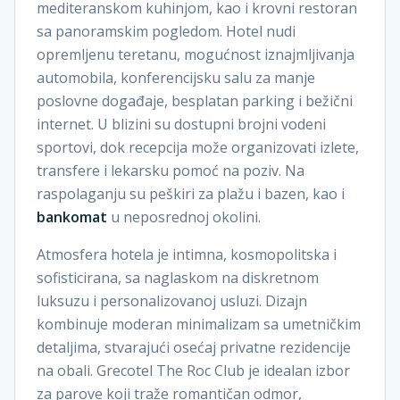
mediteranskom kuhinjom, kao i krovni restoran
sa panoramskim pogledom. Hotel nudi
opremljenu teretanu, mogućnost iznajmljivanja
automobila, konferencijsku salu za manje
poslovne događaje, besplatan parking i bežični
internet. U blizini su dostupni brojni vodeni
sportovi, dok recepcija može organizovati izlete,
transfere i lekarsku pomoć na poziv. Na
raspolaganju su peškiri za plažu i bazen, kao i
bankomat
u neposrednoj okolini.
Atmosfera hotela je intimna, kosmopolitska i
sofisticirana, sa naglaskom na diskretnom
luksuzu i personalizovanoj usluzi. Dizajn
kombinuje moderan minimalizam sa umetničkim
detaljima, stvarajući osećaj privatne rezidencije
na obali. Grecotel The Roc Club je idealan izbor
za parove koji traže romantičan odmor,