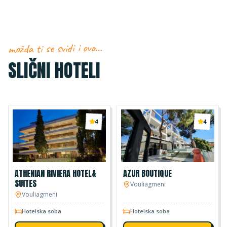
možda ti se svidi i ovo…
SLIČNI HOTELI
4
4
ATHENIAN RIVIERA HOTEL&
AZUR BOUTIQUE
SUITES
Vouliagmeni
Vouliagmeni
Hotelska soba
Hotelska soba