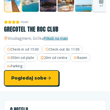
+
7
Hotel
GRECOTEL THE ROC CLUB
Vouliagmeni
, Grčka
Prikaži na mapi
Check-in od
15:00
Check-out do
11:00
350m
od plaže
20m
od centra
Bazen
Parking
Pogledaj sobe
O HOTELU