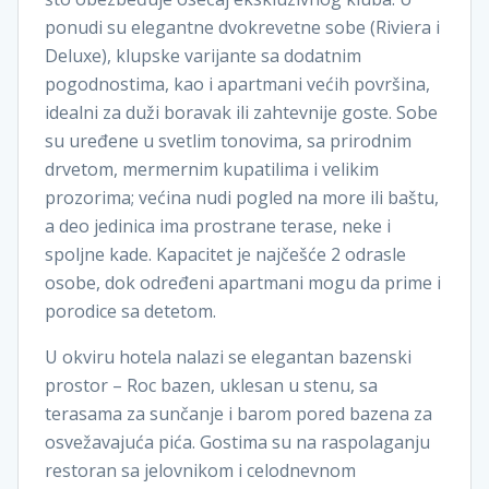
ponudi su elegantne dvokrevetne sobe (Riviera i
Deluxe), klupske varijante sa dodatnim
pogodnostima, kao i apartmani većih površina,
idealni za duži boravak ili zahtevnije goste. Sobe
su uređene u svetlim tonovima, sa prirodnim
drvetom, mermernim kupatilima i velikim
prozorima; većina nudi pogled na more ili baštu,
a deo jedinica ima prostrane terase, neke i
spoljne kade. Kapacitet je najčešće 2 odrasle
osobe, dok određeni apartmani mogu da prime i
porodice sa detetom.
U okviru hotela nalazi se elegantan bazenski
prostor – Roc bazen, uklesan u stenu, sa
terasama za sunčanje i barom pored bazena za
osvežavajuća pića. Gostima su na raspolaganju
restoran sa jelovnikom i celodnevnom