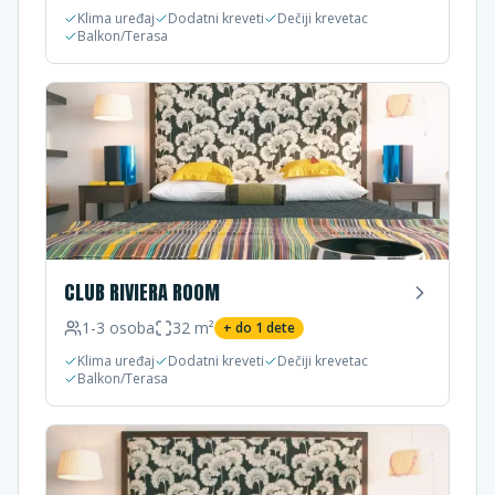
Klima uređaj
Dodatni kreveti
Dečiji krevetac
Balkon/Terasa
CLUB RIVIERA ROOM
1-3
osoba
32
m²
+ do
1
dete
Klima uređaj
Dodatni kreveti
Dečiji krevetac
Balkon/Terasa