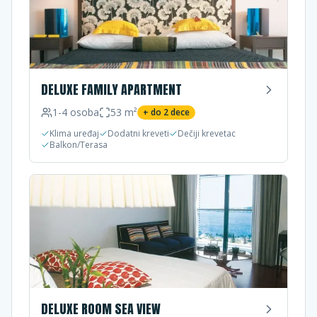
DELUXE FAMILY APARTMENT
1-4
osoba
53
m²
+ do
2
dece
Klima uređaj
Dodatni kreveti
Dečiji krevetac
Balkon/Terasa
DELUXE ROOM SEA VIEW