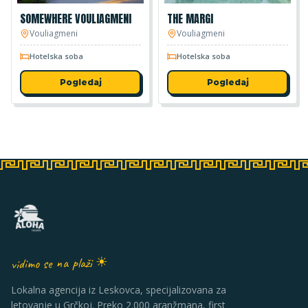
SOMEWHERE VOULIAGMENI
THE MARGI
Vouliagmeni
Vouliagmeni
Hotelska soba
Hotelska soba
Pogledaj
Pogledaj
vidimo se na plaži ☀
Lokalna agencija iz Leskovca, specijalizovana za
letovanje u Grčkoj. Preko 2.000 aranžmana, first