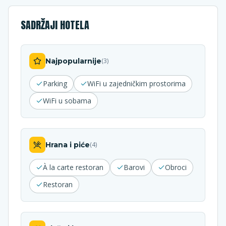
SADRŽAJI HOTELA
Najpopularnije
(
3
)
Parking
WiFi u zajedničkim prostorima
WiFi u sobama
Hrana i piće
(
4
)
À la carte restoran
Barovi
Obroci
Restoran