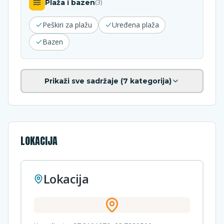
Plaža i bazen
(
3
)
Peškiri za plažu
Uređena plaža
Bazen
Prikaži sve sadržaje (
7
kategorija)
LOKACIJA
Lokacija