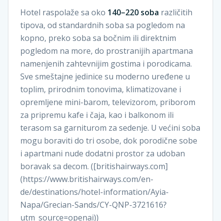
Hotel raspolaže sa oko
140–220 soba
različitih
tipova, od standardnih soba sa pogledom na
kopno, preko soba sa bočnim ili direktnim
pogledom na more, do prostranijih apartmana
namenjenih zahtevnijim gostima i porodicama.
Sve smeštajne jedinice su moderno uređene u
toplim, prirodnim tonovima, klimatizovane i
opremljene mini-barom, televizorom, priborom
za pripremu kafe i čaja, kao i balkonom ili
terasom sa garniturom za sedenje. U većini soba
mogu boraviti do tri osobe, dok porodične sobe
i apartmani nude dodatni prostor za udoban
boravak sa decom. ([britishairways.com]
(https://www.britishairways.com/en-
de/destinations/hotel-information/Ayia-
Napa/Grecian-Sands/CY-QNP-3721616?
utm_source=openai))