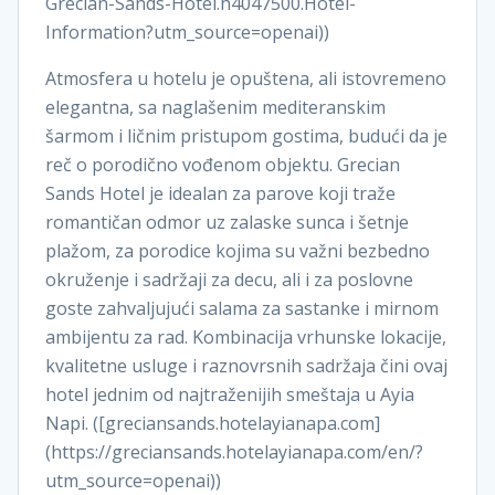
Grecian-Sands-Hotel.h4047500.Hotel-
Information?utm_source=openai))
Atmosfera u hotelu je opuštena, ali istovremeno
elegantna, sa naglašenim mediteranskim
šarmom i ličnim pristupom gostima, budući da je
reč o porodično vođenom objektu. Grecian
Sands Hotel je idealan za parove koji traže
romantičan odmor uz zalaske sunca i šetnje
plažom, za porodice kojima su važni bezbedno
okruženje i sadržaji za decu, ali i za poslovne
goste zahvaljujući salama za sastanke i mirnom
ambijentu za rad. Kombinacija vrhunske lokacije,
kvalitetne usluge i raznovrsnih sadržaja čini ovaj
hotel jednim od najtraženijih smeštaja u Ayia
Napi. ([greciansands.hotelayianapa.com]
(https://greciansands.hotelayianapa.com/en/?
utm_source=openai))