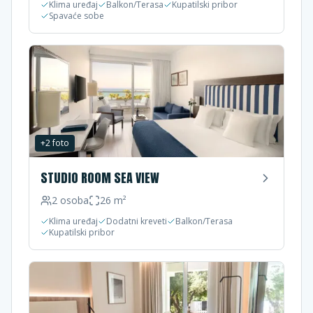
Klima uređaj
Balkon/Terasa
Kupatilski pribor
Spavaće sobe
+
2
foto
STUDIO ROOM SEA VIEW
2
osoba
26
m²
Klima uređaj
Dodatni kreveti
Balkon/Terasa
Kupatilski pribor