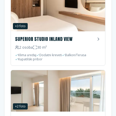
+
3
foto
SUPERIOR STUDIO INLAND VIEW
2
osoba
30
m²
Klima uređaj
Dodatni kreveti
Balkon/Terasa
Kupatilski pribor
+
2
foto