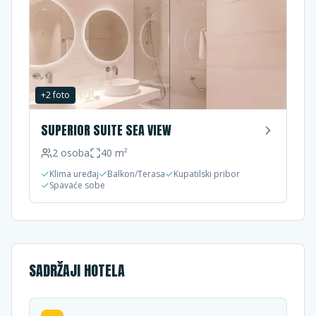
+
2
foto
SUPERIOR SUITE SEA VIEW
2
osoba
40
m²
Klima uređaj
Balkon/Terasa
Kupatilski pribor
Spavaće sobe
SADRŽAJI HOTELA