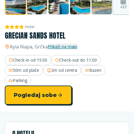
+
37
Hotel
GRECIAN SANDS HOTEL
Ayia Napa
, Grčka
Prikaži na mapi
Check-in od
15:00
Check-out do
11:00
50m
od plaže
2m
od centra
Bazen
Parking
Pogledaj sobe
O HOTELU