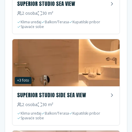
SUPERIOR STUDIO SEA VIEW
2
osoba
30
m²
Klima uređaj
Balkon/Terasa
Kupatilski pribor
Spavaće sobe
+
3
foto
SUPERIOR STUDIO SIDE SEA VIEW
2
osoba
30
m²
Klima uređaj
Balkon/Terasa
Kupatilski pribor
Spavaće sobe