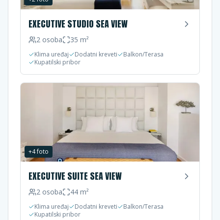
EXECUTIVE STUDIO SEA VIEW
2
osoba
35
m²
Klima uređaj
Dodatni kreveti
Balkon/Terasa
Kupatilski pribor
+
4
foto
EXECUTIVE SUITE SEA VIEW
2
osoba
44
m²
Klima uređaj
Dodatni kreveti
Balkon/Terasa
Kupatilski pribor