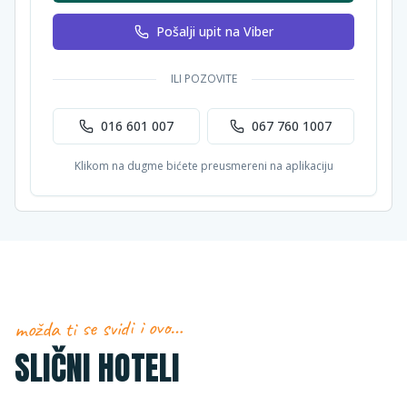
Pošalji upit na Viber
ILI POZOVITE
016 601 007
067 760 1007
Klikom na dugme bićete preusmereni na aplikaciju
možda ti se svidi i ovo…
SLIČNI HOTELI