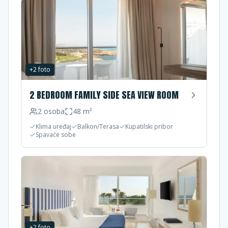
+
2
foto
2 BEDROOM FAMILY SIDE SEA VIEW ROOM
2
osoba
48
m²
Klima uređaj
Balkon/Terasa
Kupatilski pribor
Spavaće sobe
+
2
foto