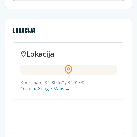
LOKACIJA
Lokacija
Koordinate:
34.984571
,
34.01342
Otvori u Google Maps →