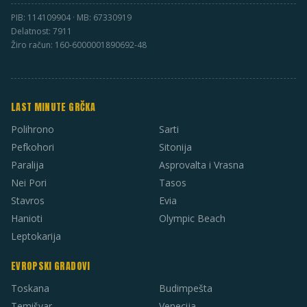
PIB: 114109904 · MB: 67330919
Delatnost: 7911
Žiro račun: 160-6000001890692-48
LAST MINUTE GRČKA
Polihrono
Sarti
Pefkohori
Sitonija
Paralija
Asprovalta i Vrasna
Nei Pori
Tasos
Stavros
Evia
Hanioti
Olympic Beach
Leptokarija
EVROPSKI GRADOVI
Toskana
Budimpešta
Temišvar
Venecija