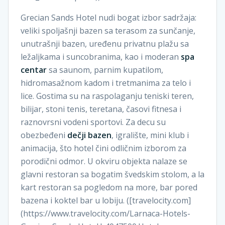
Grecian Sands Hotel nudi bogat izbor sadržaja:
veliki spoljašnji bazen sa terasom za sunčanje,
unutrašnji bazen, uređenu privatnu plažu sa
ležaljkama i suncobranima, kao i moderan
spa
centar
sa saunom, parnim kupatilom,
hidromasažnom kadom i tretmanima za telo i
lice. Gostima su na raspolaganju teniski teren,
bilijar, stoni tenis, teretana, časovi fitnesa i
raznovrsni vodeni sportovi. Za decu su
obezbeđeni
dečji bazen
, igralište, mini klub i
animacija, što hotel čini odličnim izborom za
porodični odmor. U okviru objekta nalaze se
glavni restoran sa bogatim švedskim stolom, a la
kart restoran sa pogledom na more, bar pored
bazena i koktel bar u lobiju. ([travelocity.com]
(https://www.travelocity.com/Larnaca-Hotels-