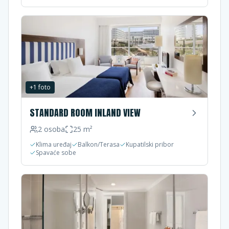
+
1
foto
STANDARD ROOM INLAND VIEW
2
osoba
25
m²
Klima uređaj
Balkon/Terasa
Kupatilski pribor
Spavaće sobe