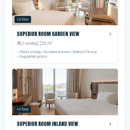
+
2
foto
SUPERIOR ROOM GARDEN VIEW
2
osoba
25
m²
Klima uređaj
Dodatni kreveti
Balkon/Terasa
Kupatilski pribor
+
1
foto
SUPERIOR ROOM INLAND VIEW