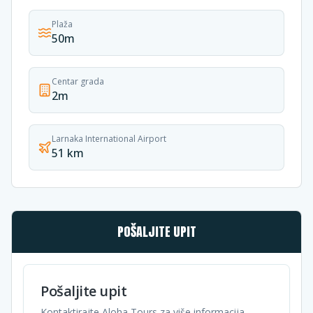
Plaža
50m
Centar grada
2m
Larnaka International Airport
51 km
POŠALJITE UPIT
Pošaljite upit
Kontaktirajte Aloha Tours za više informacija