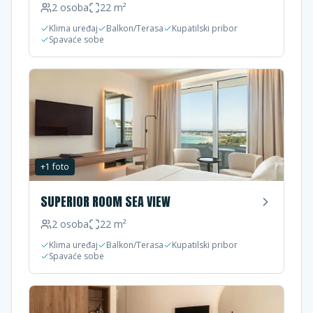
2
osoba
22
m²
Klima uređaj
Balkon/Terasa
Kupatilski pribor
Spavaće sobe
+
1
foto
SUPERIOR ROOM SEA VIEW
2
osoba
22
m²
Klima uređaj
Balkon/Terasa
Kupatilski pribor
Spavaće sobe