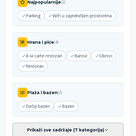
Najpopularnije
(
2
)
Parking
WiFi u zajedničkim prostorima
Hrana i piće
(
4
)
À la carte restoran
Barovi
Obroci
Restoran
Plaža i bazen
(
2
)
Dečiji bazen
Bazen
Prikaži sve sadržaje (
7
kategorija)