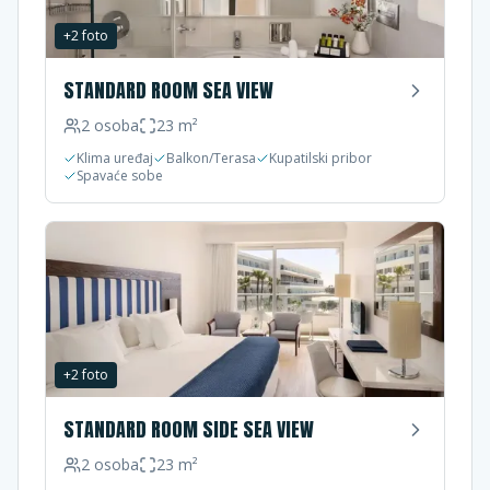
+
2
foto
STANDARD ROOM SEA VIEW
2
osoba
23
m²
Klima uređaj
Balkon/Terasa
Kupatilski pribor
Spavaće sobe
+
2
foto
STANDARD ROOM SIDE SEA VIEW
2
osoba
23
m²