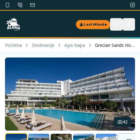
Last Minute
Početna
Destinacije
Ayia Napa
Grecian Sands Hotel
42