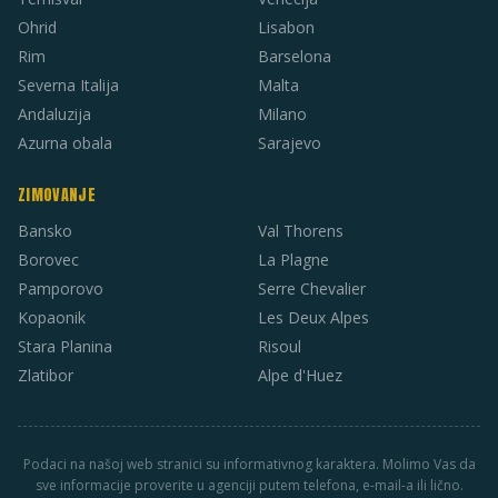
Ohrid
Lisabon
Rim
Barselona
Severna Italija
Malta
Andaluzija
Milano
Azurna obala
Sarajevo
ZIMOVANJE
Bansko
Val Thorens
Borovec
La Plagne
Pamporovo
Serre Chevalier
Kopaonik
Les Deux Alpes
Stara Planina
Risoul
Zlatibor
Alpe d'Huez
Podaci na našoj web stranici su informativnog karaktera. Molimo Vas da
sve informacije proverite u agenciji putem telefona, e-mail-a ili lično.