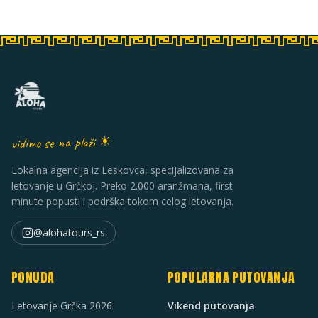
vidimo se na plaži ☀
Lokalna agencija iz Leskovca, specijalizovana za
letovanje u Grčkoj. Preko 2.000 aranžmana, first
minute popusti i podrška tokom celog letovanja.
@alohatours_rs
PONUDA
POPULARNA PUTOVANJA
Letovanje Grčka 2026
Vikend putovanja