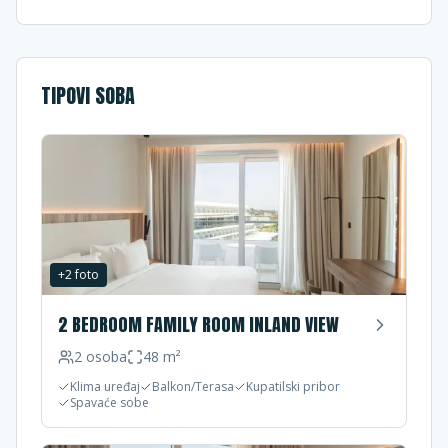
TIPOVI SOBA
+
2
foto
2 BEDROOM FAMILY ROOM INLAND VIEW
2
osoba
48
m²
Klima uređaj
Balkon/Terasa
Kupatilski pribor
Spavaće sobe