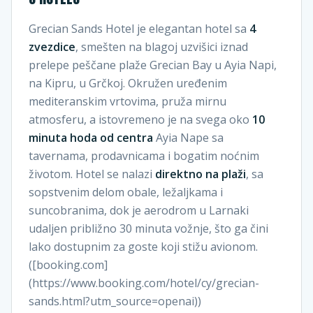
Grecian Sands Hotel je elegantan hotel sa
4
zvezdice
, smešten na blagoj uzvišici iznad
prelepe peščane plaže Grecian Bay u Ayia Napi,
na Kipru, u Grčkoj. Okružen uređenim
mediteranskim vrtovima, pruža mirnu
atmosferu, a istovremeno je na svega oko
10
minuta hoda od centra
Ayia Nape sa
tavernama, prodavnicama i bogatim noćnim
životom. Hotel se nalazi
direktno na plaži
, sa
sopstvenim delom obale, ležaljkama i
suncobranima, dok je aerodrom u Larnaki
udaljen približno 30 minuta vožnje, što ga čini
lako dostupnim za goste koji stižu avionom.
([booking.com]
(https://www.booking.com/hotel/cy/grecian-
sands.html?utm_source=openai))