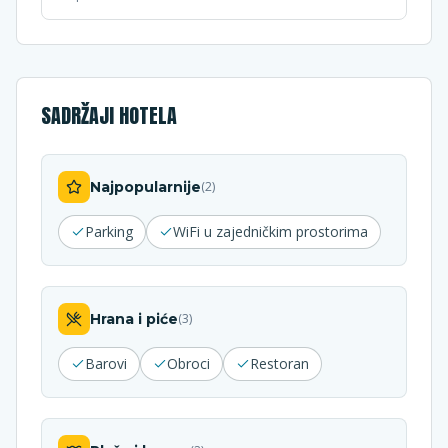
SADRŽAJI HOTELA
Najpopularnije
(
2
)
Parking
WiFi u zajedničkim prostorima
Hrana i piće
(
3
)
Barovi
Obroci
Restoran