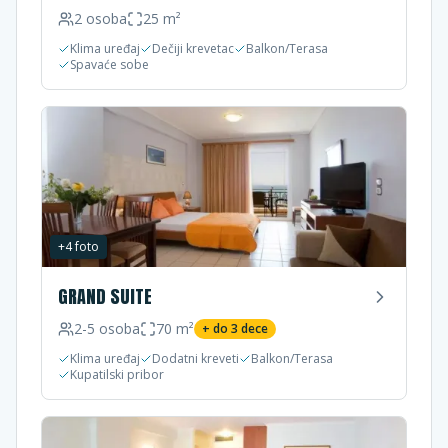
2
osoba
25
m²
Klima uređaj
Dečiji krevetac
Balkon/Terasa
Spavaće sobe
+
4
foto
GRAND SUITE
2-5
osoba
70
m²
+ do
3
dece
Klima uređaj
Dodatni kreveti
Balkon/Terasa
Kupatilski pribor