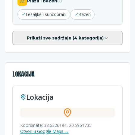
Plaža i bazen
(
2
)
Ležaljke i suncobrani
Bazen
Prikaži sve sadržaje (
4
kategorija)
LOKACIJA
Lokacija
Koordinate:
38.6326194
,
20.5961735
Otvori u Google Maps →