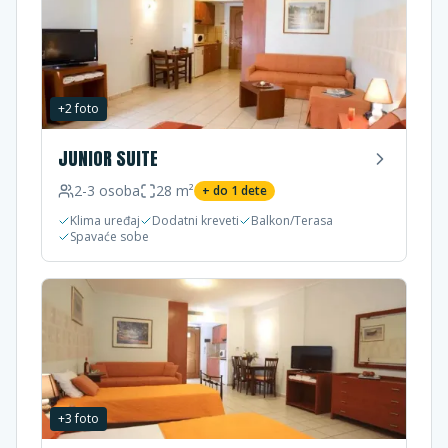
+
2
foto
JUNIOR SUITE
2-3
osoba
28
m²
+ do
1
dete
Klima uređaj
Dodatni kreveti
Balkon/Terasa
Spavaće sobe
+
3
foto