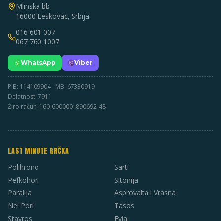
Mlinska bb
16000 Leskovac, Srbija
016 601 007
067 760 1007
WhatsApp
Viber
PIB: 114109904 · MB: 67330919
Delatnost: 7911
Žiro račun: 160-6000001890692-48
LAST MINUTE GRČKA
Polihrono
Sarti
Pefkohori
Sitonija
Paralija
Asprovalta i Vrasna
Nei Pori
Tasos
Stavros
Evia