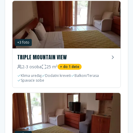
+
3
foto
TRIPLE MOUNTAIN VIEW
2-3
osoba
25
m²
+ do
1
dete
Klima uređaj
Dodatni kreveti
Balkon/Terasa
Spavaće sobe