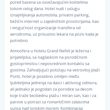
pored bazena sa osvežavajućim koktelima
tokom celog dana. Hotel nudi i uslugu
iznajmljivanja automobila, privatni parking,
bežični internet u zajedničkim prostorijama, kao
i mogućnost organizacije transfera od
aerodroma, uz prisustvo lekara na poziv kada je
potrebno.
Atmosfera u hotelu Grand Nefeli je ležerna i
prijateljska, sa naglaskom na porodičnom
gostoprimstvu i neposrednom kontaktu sa
gostima. Zahvaljujući položaju na vetrovitoj plaži
Ponti, hotel je posebno omiljen među
ljubiteljima jedrenja na dasci i aktivnog odmora,
ali jednako je pogodan za porodice sa decom
koje traže bezbednu plažu i miran san, kao i za
parove u potrazi za romantičnim zalascima
sunca nad Jonskim morem. Kombinacija