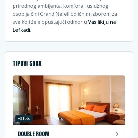
prirodnog ambijenta, komfora i uslužnog
osoblja čini Grand Nefeli odličnim izborom za
sve koji žele opuštajući odmor u
Vasilikiju na
Lefkadi
.
TIPOVI SOBA
+
3
foto
DOUBLE ROOM