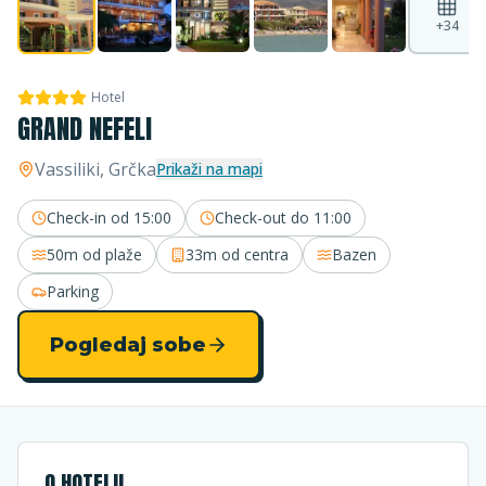
+
34
Hotel
GRAND NEFELI
Vassiliki
, Grčka
Prikaži na mapi
Check-in od
15:00
Check-out do
11:00
50m
od plaže
33m
od centra
Bazen
Parking
Pogledaj sobe
O HOTELU