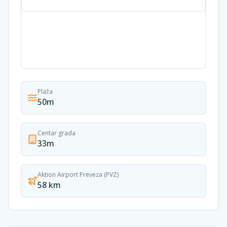
Plaža
50m
Centar grada
33m
Aktion Airport Preveza (PVZ)
58 km