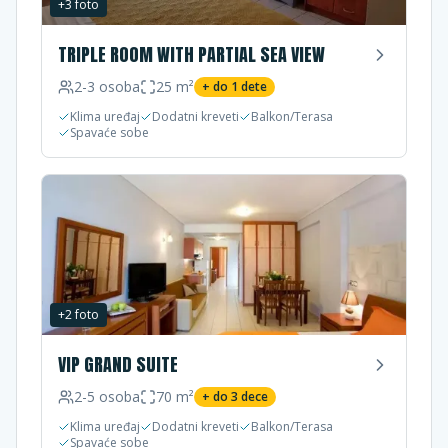
+
3
foto
TRIPLE ROOM WITH PARTIAL SEA VIEW
2-3
osoba
25
m²
+ do
1
dete
Klima uređaj
Dodatni kreveti
Balkon/Terasa
Spavaće sobe
+
2
foto
VIP GRAND SUITE
2-5
osoba
70
m²
+ do
3
dece
Klima uređaj
Dodatni kreveti
Balkon/Terasa
Spavaće sobe