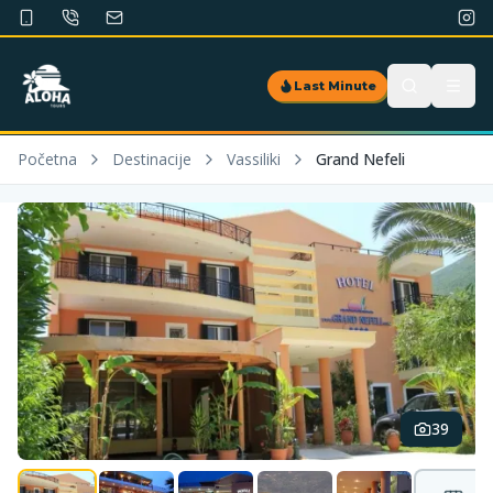
Last Minute
Početna
Destinacije
Vassiliki
Grand Nefeli
39