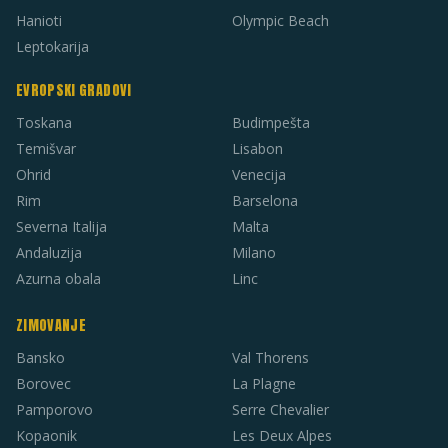
Hanioti
Olympic Beach
Leptokarija
EVROPSKI GRADOVI
Toskana
Budimpešta
Temišvar
Lisabon
Ohrid
Venecija
Rim
Barselona
Severna Italija
Malta
Andaluzija
Milano
Azurna obala
Linc
ZIMOVANJE
Bansko
Val Thorens
Borovec
La Plagne
Pamporovo
Serre Chevalier
Kopaonik
Les Deux Alpes