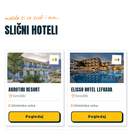
možda ti se svidi i ovo…
SLIČNI HOTELI
3
4
AKROTIRI RESORT
ELISSO HOTEL LEFKADA
Vassiliki
Vassiliki
Hotelska soba
Hotelska soba
Pogledaj
Pogledaj