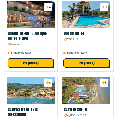
4
3
GRAND THEONI BOUTIQUE
ODEON HOTEL
HOTEL & SPA
Vassiliki
Vassiliki
Hotelska soba
Hotelska soba
Pogledaj
Pogledaj
4
5
CANVAS BY MITSIS
CAPO DI CORFU
MESSONGHI
Agios Petros