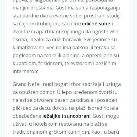
manjim društvima. Gostima su na raspolaganju
standardne dvokrevetne sobe, prostrani studiji
sa čajnom kuhinjom, kao i
porodične sobe
i
dvoetažni apartmani koji mogu da ugoste više
osoba, idealni za duži boravak. Sve jedinice su
klimatizovane, većina ima balkon ili terasu sa
pogledom na more ili planine, a opremljene su
kupatilom, frižiderom, televizorom i bežičnim
internetom.
Grand Nefeli nudi bogat izbor sadržaja i usluga
za opušten odmor. U lepo uređenom dvorištu
nalazi se otvoreni bazen za odrasle i poseban
plići deo za decu, dok su na plaži ispred hotela
obezbeđene
ležaljke i suncobrani
. Gosti mogu
uživati u hotelskom restoranu na plaži sa
tradicionalnom grčkom kuhinjom, kao i u baru