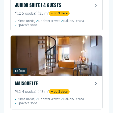
JUNIOR SUITE | 4 GUESTS
2-5
osoba
35
m²
+ do
3
dece
Klima uređaj
Dodatni kreveti
Balkon/Terasa
Spavaće sobe
+
3
foto
MAISONETTE
2-4
osoba
48
m²
+ do
2
dece
Klima uređaj
Dodatni kreveti
Balkon/Terasa
Spavaće sobe