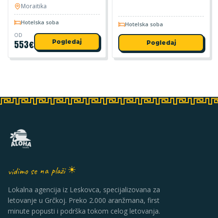
Moraitika
Hotelska soba
Hotelska soba
OD
553
€
Pogledaj
Pogledaj
vidimo se na plaži ☀
Lokalna agencija iz Leskovca, specijalizovana za
letovanje u Grčkoj. Preko 2.000 aranžmana, first
minute popusti i podrška tokom celog letovanja.