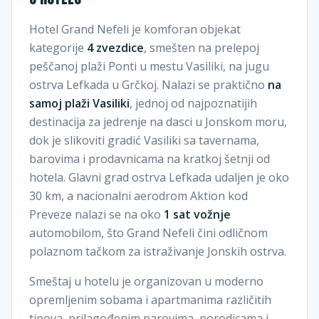
Hotel Grand Nefeli je komforan objekat
kategorije
4 zvezdice
, smešten na prelepoj
peščanoj plaži Ponti u mestu Vasiliki, na jugu
ostrva Lefkada u Grčkoj. Nalazi se praktično
na
samoj plaži Vasiliki
, jednoj od najpoznatijih
destinacija za jedrenje na dasci u Jonskom moru,
dok je slikoviti gradić Vasiliki sa tavernama,
barovima i prodavnicama na kratkoj šetnji od
hotela. Glavni grad ostrva Lefkada udaljen je oko
30 km, a nacionalni aerodrom Aktion kod
Preveze nalazi se na oko
1 sat vožnje
automobilom, što Grand Nefeli čini odličnom
polaznom tačkom za istraživanje Jonskih ostrva.
Smeštaj u hotelu je organizovan u moderno
opremljenim sobama i apartmanima različitih
tipova, prilagođenim parovima, porodicama i