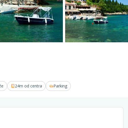
že
24m
od centra
Parking