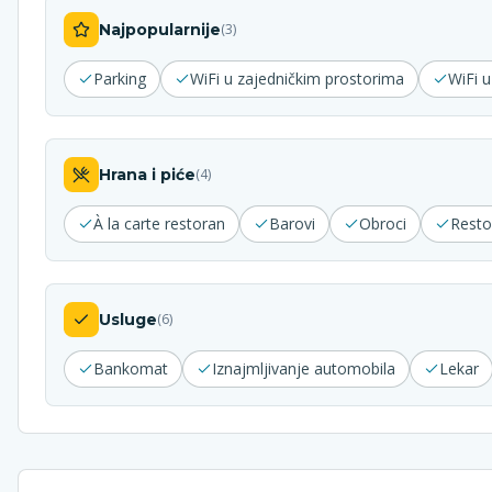
Najpopularnije
(
3
)
Parking
WiFi u zajedničkim prostorima
WiFi 
Hrana i piće
(
4
)
À la carte restoran
Barovi
Obroci
Resto
Usluge
(
6
)
Bankomat
Iznajmljivanje automobila
Lekar