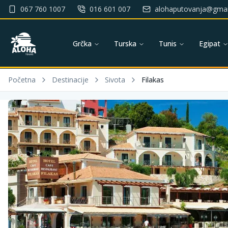
067 760 1007
016 601 007
alohaputovanja@gmai
Grčka
Turska
Tunis
Egipat
Početna
Destinacije
Sivota
Filakas