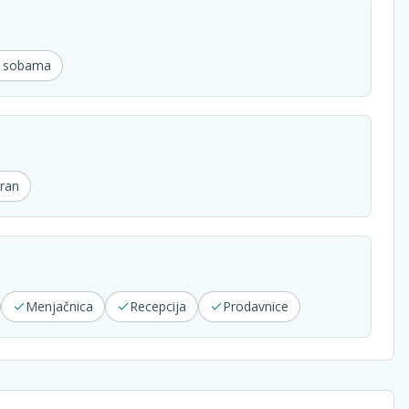
u sobama
ran
Menjačnica
Recepcija
Prodavnice