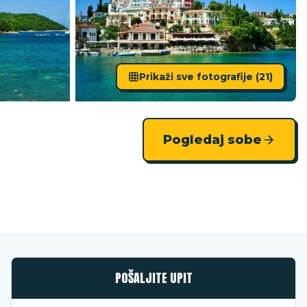
Prikaži sve fotografije (
21
)
Pogledaj sobe
POŠALJITE UPIT