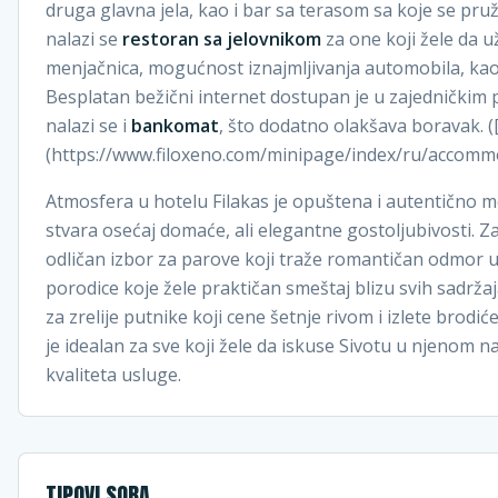
druga glavna jela, kao i bar sa terasom sa koje se pr
nalazi se
restoran sa jelovnikom
za one koji žele da u
menjačnica, mogućnost iznajmljivanja automobila, kao
Besplatan bežični internet dostupan je u zajedničkim 
nalazi se i
bankomat
, što dodatno olakšava boravak. (
(https://www.filoxeno.com/minipage/index/ru/accomm
Atmosfera u hotelu Filakas je opuštena i autentično m
stvara osećaj domaće, ali elegantne gostoljubivosti. Zahv
odličan izbor za parove koji traže romantičan odmor u
porodice koje žele praktičan smeštaj blizu svih sadrža
za zrelije putnike koji cene šetnje rivom i izlete brodi
je idealan za sve koji žele da iskuse Sivotu u njenom 
kvaliteta usluge.
TIPOVI SOBA