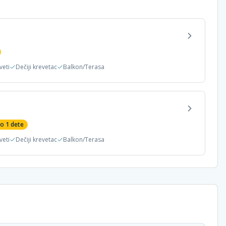
veti
Dečiji krevetac
Balkon/Terasa
do
1
dete
veti
Dečiji krevetac
Balkon/Terasa