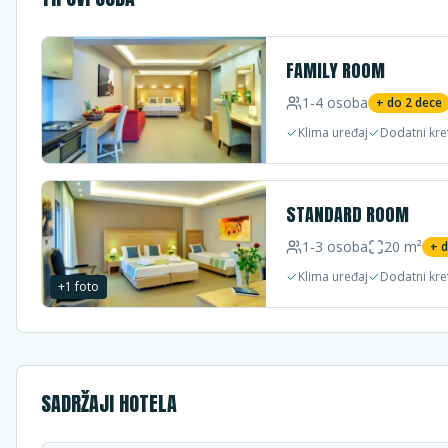
FAMILY ROOM
1-4
osoba
+ do
2
dece
Klima uređaj
Dodatni kre
STANDARD ROOM
1-3
osoba
20
m²
+ 
Klima uređaj
Dodatni kre
+
1
foto
SADRŽAJI HOTELA