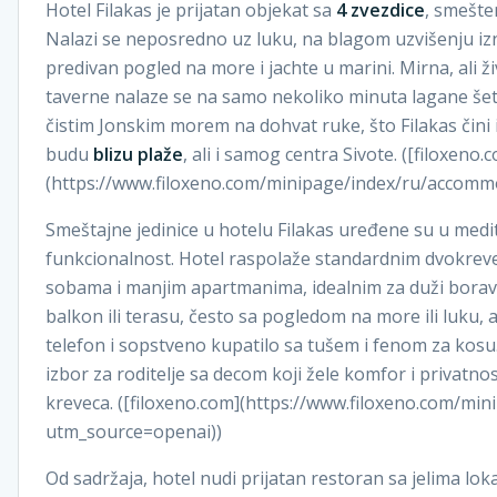
Hotel Filakas je prijatan objekat sa
4 zvezdice
, smešte
Nalazi se neposredno uz luku, na blagom uzvišenju izna
predivan pogled na more i jachte u marini. Mirna, ali ž
taverne nalaze se na samo nekoliko minuta lagane šetn
čistim Jonskim morem na dohvat ruke, što Filakas čini
budu
blizu plaže
, ali i samog centra Sivote. ([filoxeno.
(https://www.filoxeno.com/minipage/index/ru/accomm
Smeštajne jedinice u hotelu Filakas uređene su u medi
funkcionalnost. Hotel raspolaže standardnim dvokrev
sobama i manjim apartmanima, idealnim za duži boravak
balkon ili terasu, često sa pogledom na more ili luku, a
telefon i sopstveno kupatilo sa tušem i fenom za kosu
izbor za roditelje sa decom koji žele komfor i privatno
kreveca. ([filoxeno.com](https://www.filoxeno.com/mi
utm_source=openai))
Od sadržaja, hotel nudi prijatan restoran sa jelima lok