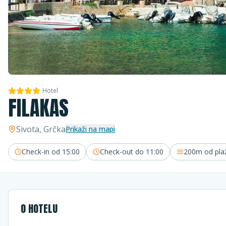
Hotel
FILAKAS
Sivota
, Grčka
Prikaži na mapi
Check-in od
15:00
Check-out do
11:00
200m
od pla
O HOTELU