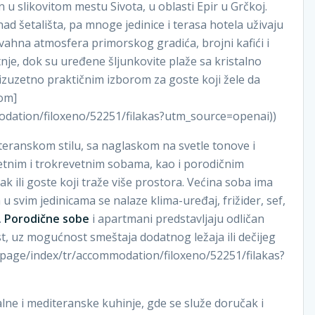
n u slikovitom mestu Sivota, u oblasti Epir u Grčkoj.
d šetališta, pa mnoge jedinice i terasa hotela uživaju
ivahna atmosfera primorskog gradića, brojni kafići i
je, dok su uređene šljunkovite plaže sa kristalno
 izuzetno praktičnim izborom za goste koji žele da
com]
odation/filoxeno/52251/filakas?utm_source=openai))
teranskom stilu, sa naglaskom na svetle tonove i
etnim i trokrevetnim sobama, kao i porodičnim
 ili goste koji traže više prostora. Većina soba ima
 u svim jedinicama se nalaze klima-uređaj, frižider, sef,
.
Porodične sobe
i apartmani predstavljaju odličan
st, uz mogućnost smeštaja dodatnog ležaja ili dečijeg
nipage/index/tr/accommodation/filoxeno/52251/filakas?
alne i mediteranske kuhinje, gde se služe doručak i