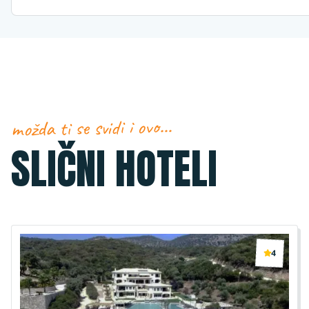
možda ti se svidi i ovo…
SLIČNI HOTELI
4