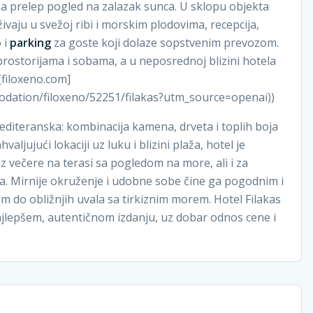
uža prelep pogled na zalazak sunca. U sklopu objekta
živaju u svežoj ribi i morskim plodovima, recepcija,
 i
parking
za goste koji dolaze sopstvenim prevozom.
prostorijama i sobama, a u neposrednoj blizini hotela
[filoxeno.com]
odation/filoxeno/52251/filakas?utm_source=openai))
editeranska: kombinacija kamena, drveta i toplih boja
aljujući lokaciji uz luku i blizini plaža, hotel je
z večere na terasi sa pogledom na more, ali i za
ja. Mirnije okruženje i udobne sobe čine ga pogodnim i
ćem do obližnjih uvala sa tirkiznim morem. Hotel Filakas
najlepšem, autentičnom izdanju, uz dobar odnos cene i