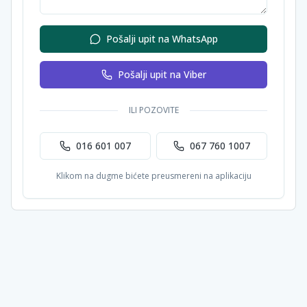
Pošalji upit na WhatsApp
Pošalji upit na Viber
ILI POZOVITE
016 601 007
067 760 1007
Klikom na dugme bićete preusmereni na aplikaciju