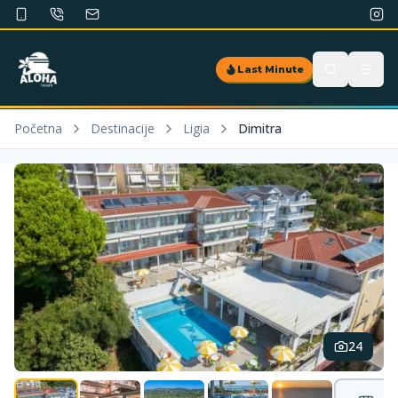
Last Minute
Početna
Destinacije
Ligia
Dimitra
24