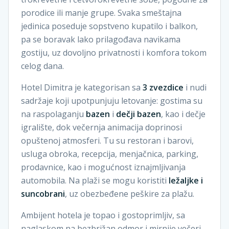
porodice ili manje grupe. Svaka smeštajna
jedinica poseduje sopstveno kupatilo i balkon,
pa se boravak lako prilagođava navikama
gostiju, uz dovoljno privatnosti i komfora tokom
celog dana.
Hotel Dimitra je kategorisan sa
3 zvezdice
i nudi
sadržaje koji upotpunjuju letovanje: gostima su
na raspolaganju
bazen
i
dečji bazen
, kao i dečje
igralište, dok večernja animacija doprinosi
opuštenoj atmosferi. Tu su restoran i barovi,
usluga obroka, recepcija, menjačnica, parking,
prodavnice, kao i mogućnost iznajmljivanja
automobila. Na plaži se mogu koristiti
ležaljke i
suncobrani
, uz obezbeđene peškire za plažu.
Ambijent hotela je topao i gostoprimljiv, sa
naglaskom na bezbrižan odmor i mirnije večeri.