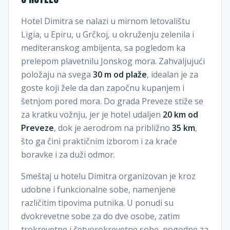
Hotel Dimitra se nalazi u mirnom letovalištu
Ligia, u Epiru, u Grčkoj, u okruženju zelenila i
mediteranskog ambijenta, sa pogledom ka
prelepom plavetnilu Jonskog mora. Zahvaljujući
položaju na svega
30 m od plaže
, idealan je za
goste koji žele da dan započnu kupanjem i
šetnjom pored mora. Do grada Preveze stiže se
za kratku vožnju, jer je hotel udaljen
20 km od
Preveze
, dok je aerodrom na približno
35 km
,
što ga čini praktičnim izborom i za kraće
boravke i za duži odmor.
Smeštaj u hotelu Dimitra organizovan je kroz
udobne i funkcionalne sobe, namenjene
različitim tipovima putnika. U ponudi su
dvokrevetne sobe za do dve osobe, zatim
trokrevetne i četvorokrevetne sobe, pogodne za