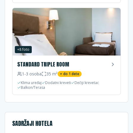
+
8
foto
STANDARD TRIPLE ROOM
1-3
osoba
35
m²
+ do
1
dete
Klima uređaj
Dodatni kreveti
Dečiji krevetac
Balkon/Terasa
SADRŽAJI HOTELA