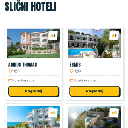
SLIČNI HOTELI
3
3
AGHIOS THOMAS
ERMIS
Ligia
Ligia
Hotelska soba
Hotelska soba
Pogledaj
Pogledaj
3
3