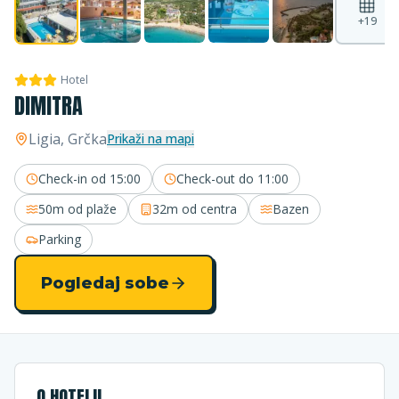
+
19
Hotel
DIMITRA
Ligia
, Grčka
Prikaži na mapi
Check-in od
15:00
Check-out do
11:00
50m
od plaže
32m
od centra
Bazen
Parking
Pogledaj sobe
O HOTELU