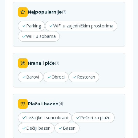
Najpopularnije
(
3
)
Parking
WiFi u zajedničkim prostorima
WiFi u sobama
Hrana i piće
(
3
)
Barovi
Obroci
Restoran
Plaža i bazen
(
4
)
Ležaljke i suncobrani
Peškiri za plažu
Dečiji bazen
Bazen