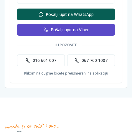
Pošalji upit na WhatsApp
Pošalji upit na Viber
ILI POZOVITE
016 601 007
067 760 1007
Klikom na dugme bićete preusmereni na aplikaciju
možda ti se svidi i ovo…