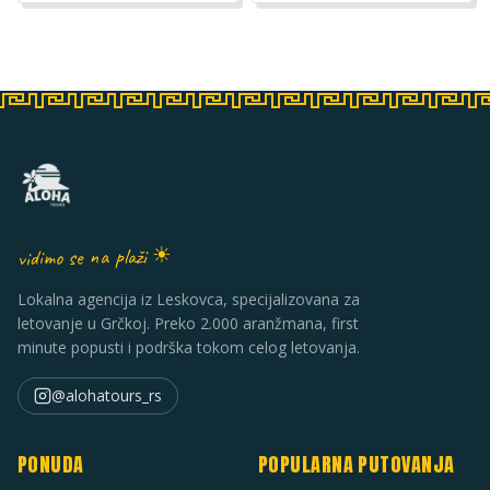
vidimo se na plaži ☀
Lokalna agencija iz Leskovca, specijalizovana za
letovanje u Grčkoj. Preko 2.000 aranžmana, first
minute popusti i podrška tokom celog letovanja.
@alohatours_rs
PONUDA
POPULARNA PUTOVANJA