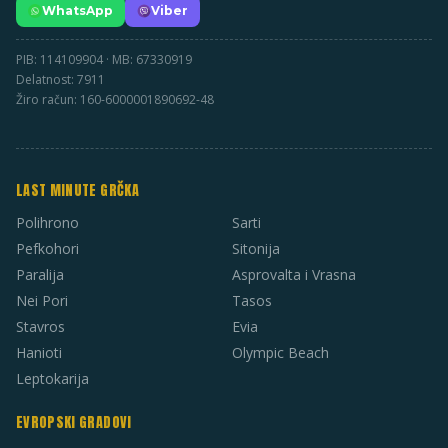
WhatsApp
Viber
PIB: 114109904 · MB: 67330919
Delatnost: 7911
Žiro račun: 160-6000001890692-48
LAST MINUTE GRČKA
Polihrono
Sarti
Pefkohori
Sitonija
Paralija
Asprovalta i Vrasna
Nei Pori
Tasos
Stavros
Evia
Hanioti
Olympic Beach
Leptokarija
EVROPSKI GRADOVI