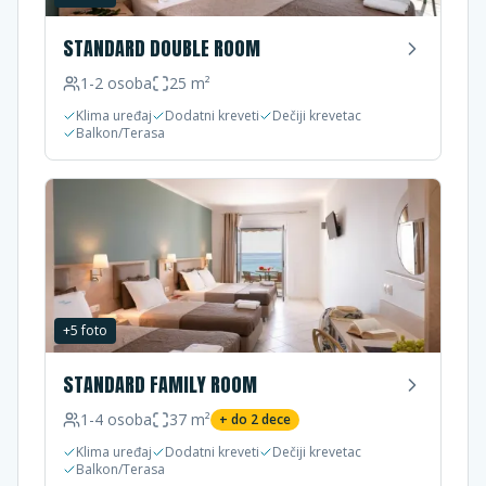
STANDARD DOUBLE ROOM
1-2
osoba
25
m²
Klima uređaj
Dodatni kreveti
Dečiji krevetac
Balkon/Terasa
+
5
foto
STANDARD FAMILY ROOM
1-4
osoba
37
m²
+ do
2
dece
Klima uređaj
Dodatni kreveti
Dečiji krevetac
Balkon/Terasa