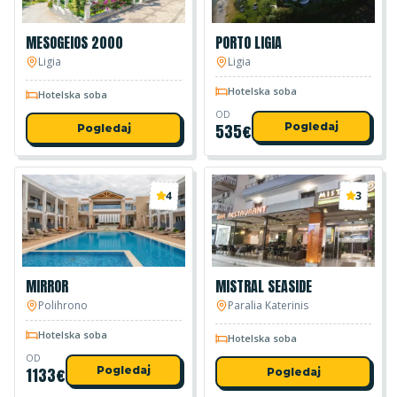
MESOGEIOS 2000
PORTO LIGIA
Ligia
Ligia
Hotelska soba
Hotelska soba
OD
535
€
Pogledaj
Pogledaj
4
3
MIRROR
MISTRAL SEASIDE
Polihrono
Paralia Katerinis
Hotelska soba
Hotelska soba
OD
1133
€
Pogledaj
Pogledaj