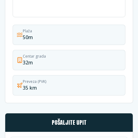
Plaža
50m
Centar grada
32m
Preveza (PVK)
35 km
POŠALJITE UPIT