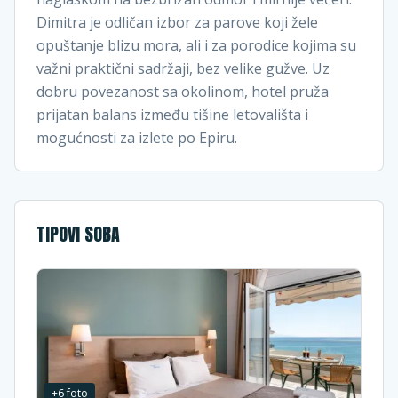
Dimitra je odličan izbor za parove koji žele
opuštanje blizu mora, ali i za porodice kojima su
važni praktični sadržaji, bez velike gužve. Uz
dobru povezanost sa okolinom, hotel pruža
prijatan balans između tišine letovališta i
mogućnosti za izlete po Epiru.
TIPOVI SOBA
+
6
foto