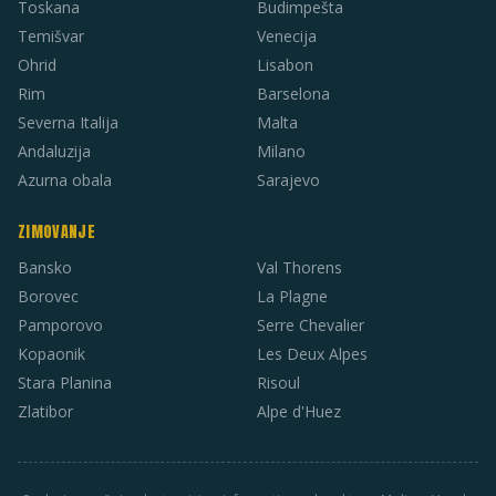
Toskana
Budimpešta
Temišvar
Venecija
Ohrid
Lisabon
Rim
Barselona
Severna Italija
Malta
Andaluzija
Milano
Azurna obala
Sarajevo
ZIMOVANJE
Bansko
Val Thorens
Borovec
La Plagne
Pamporovo
Serre Chevalier
Kopaonik
Les Deux Alpes
Stara Planina
Risoul
Zlatibor
Alpe d'Huez