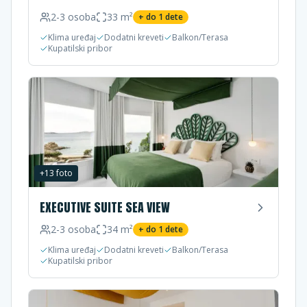
2-3
osoba
33
m²
+ do
1
dete
Klima uređaj
Dodatni kreveti
Balkon/Terasa
Kupatilski pribor
+
13
foto
EXECUTIVE SUITE SEA VIEW
2-3
osoba
34
m²
+ do
1
dete
Klima uređaj
Dodatni kreveti
Balkon/Terasa
Kupatilski pribor