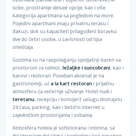
sobe, prostranije deluxe opcije, kao i više
kategorija apartmana sa pogledom na more.
Pojedini apartmani imaju privatnu terasu i
đakuzi, dok su kapaciteti prilagođeni boravku
dve do četiri osobe, u zavisnosti od tipa
smeštaja.
Gostima su na raspolaganju spoljašnji bazen sa
prostorom za odmor,
ležaljke i suncobrani
, kao i
barovi i restoran. Poseban akcenat je na
gastronomiji, uz
a la kart restoran
i prijatnu
atmosferu za večernje uživanje. Hotel nudi i
teretanu
, recepciju i konsijerž uslugu dostupnu
24 časa, parking, kao i bežični internet u
zajedničkim prostorijama i sobama.
Atmosfera hotela je sofisticirana i intimna, sa
dizajnerskim detaljima i pogledima koji posebno