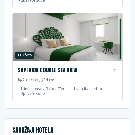
Spavaće sobe
+
19
foto
SUPERIOR DOUBLE SEA VIEW
2
osoba
24
m²
Klima uređaj
Balkon/Terasa
Kupatilski pribor
Spavaće sobe
SADRŽAJI HOTELA