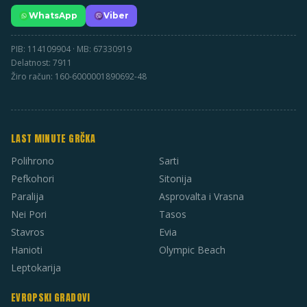
WhatsApp
Viber
PIB: 114109904 · MB: 67330919
Delatnost: 7911
Žiro račun: 160-6000001890692-48
LAST MINUTE GRČKA
Polihrono
Sarti
Pefkohori
Sitonija
Paralija
Asprovalta i Vrasna
Nei Pori
Tasos
Stavros
Evia
Hanioti
Olympic Beach
Leptokarija
EVROPSKI GRADOVI