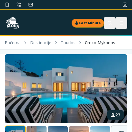
Last Minute
Početna
Destinacije
Tourlos
Croco Mykonos
23