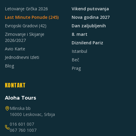
Letovanje Grčka 2026
Vikend putovanja
Last Minute Ponude (
245
)
Nova godina 2027
Evropski Gradovi
(42)
Dan zaljubljenih
Zimovanje i Skijanje
8. mart
2026/2027
Diznilend Pariz
Avio Karte
Istanbul
Jednodnevni Izleti
Beč
Blog
Prag
KONTAKT
Aloha Tours
Mlinska bb
16000 Leskovac, Srbija
016 601 007
067 760 1007