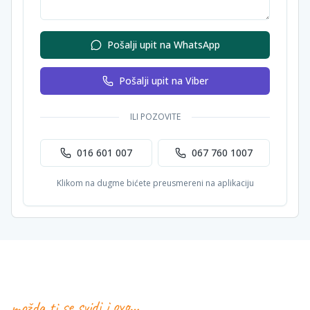
Pošalji upit na WhatsApp
Pošalji upit na Viber
ILI POZOVITE
016 601 007
067 760 1007
Klikom na dugme bićete preusmereni na aplikaciju
možda ti se svidi i ovo…