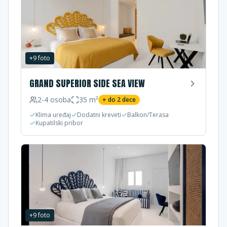
+
9
foto
GRAND SUPERIOR SIDE SEA VIEW
2-4
osoba
35
m²
+ do
2
dece
Klima uređaj
Dodatni kreveti
Balkon/Terasa
Kupatilski pribor
+
9
foto