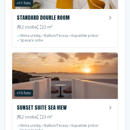
+
11
foto
STANDARD DOUBLE ROOM
2
osoba
22
m²
Klima uređaj
Balkon/Terasa
Kupatilski pribor
Spavaće sobe
+
15
foto
SUNSET SUITE SEA VIEW
2
osoba
23
m²
Klima uređaj
Balkon/Terasa
Kupatilski pribor