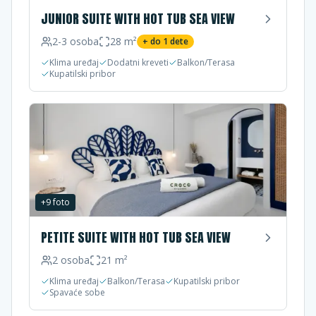
JUNIOR SUITE WITH HOT TUB SEA VIEW
2-3
osoba
28
m²
+ do
1
dete
Klima uređaj
Dodatni kreveti
Balkon/Terasa
Kupatilski pribor
+
9
foto
PETITE SUITE WITH HOT TUB SEA VIEW
2
osoba
21
m²
Klima uređaj
Balkon/Terasa
Kupatilski pribor
Spavaće sobe