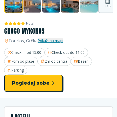
+
18
Hotel
CROCO MYKONOS
Tourlos
, Grčka
Prikaži na mapi
Check-in od
15:00
Check-out do
11:00
70m
od plaže
2m
od centra
Bazen
Parking
Pogledaj sobe
O HOTELU