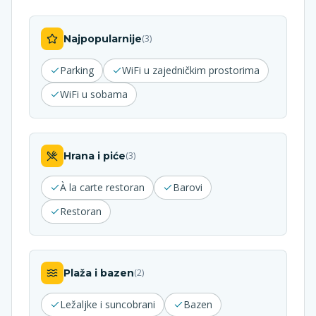
Najpopularnije
(
3
)
Parking
WiFi u zajedničkim prostorima
WiFi u sobama
Hrana i piće
(
3
)
À la carte restoran
Barovi
Restoran
Plaža i bazen
(
2
)
Ležaljke i suncobrani
Bazen