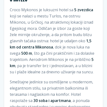
Croco Mykonos je luksuzni hotel sa
5 zvezdica
koji se nalazi u mestu Turlos, na ostrvu
Mikonos, u Grčkoj, na atraktivnoj lokaciji iznad
Egejskog mora. Odličan je izbor za goste koji
žele mirnije okruženje, a da pritom budu blizu
glavnih tačaka ostrva: hotel je udaljen oko
1,5
km od centra Mikonosa
, dok je nova luka na
svega
500 m
, što ga čini praktičnim i za dolaske
trajektom. Aerodrom Mikonos je na približno
5
km
, pa je transfer brz i jednostavan, a u blizini
su i plaže idealne za dnevno uživanje na suncu.
Smeštajne jedinice su osmišljene u modernom,
elegantnom stilu, sa privatnim balkonima ili
terasama i naglaskom na komfor. Hotel
raspolaže sa
30 soba i apartmana
, a ponuda
obuhvata standardne i superior dvokrevetne