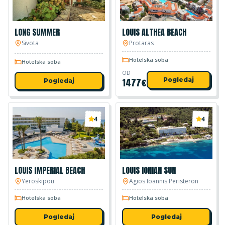
LONG SUMMER
LOUIS ALTHEA BEACH
Sivota
Protaras
Hotelska soba
Hotelska soba
OD
1477
€
Pogledaj
Pogledaj
4
4
LOUIS IMPERIAL BEACH
LOUIS IONIAN SUN
Yeroskipou
Agios Ioannis Peristeron
Hotelska soba
Hotelska soba
Pogledaj
Pogledaj