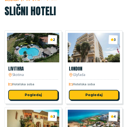
SLIČNI HOTELI
2
3
LIVITHRA
LONDON
Skotina
Glyfada
Hotelska soba
Hotelska soba
Pogledaj
Pogledaj
3
4