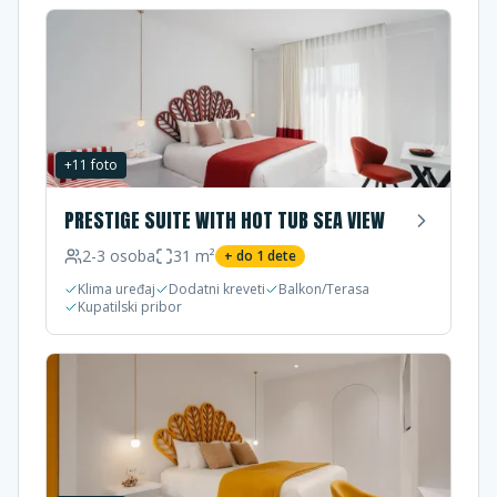
+
11
foto
PRESTIGE SUITE WITH HOT TUB SEA VIEW
2-3
osoba
31
m²
+ do
1
dete
Klima uređaj
Dodatni kreveti
Balkon/Terasa
Kupatilski pribor