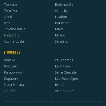
Toskana
Budimpešta
Temišvar
Venecija
Ohrid
Lisabon
Rim
Barselona
Severna Italija
Malta
Andaluzija
Milano
Azurna obala
Sarajevo
ZIMOVANJE
Bansko
Val Thorens
Borovec
La Plagne
Pamporovo
Serre Chevalier
Kopaonik
Les Deux Alpes
Stara Planina
Risoul
Zlatibor
Alpe d'Huez