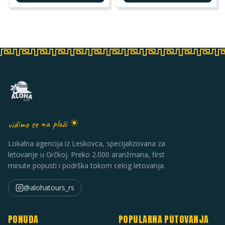
vidimo se na plaži ☀
Lokalna agencija iz Leskovca, specijalizovana za
letovanje u Grčkoj. Preko 2.000 aranžmana, first
minute popusti i podrška tokom celog letovanja.
@alohatours_rs
PONUDA
POPULARNA PUTOVANJA