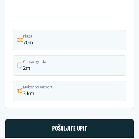
Plaža
70m
Centar grada
2m
Mykonos Airport
3 km
POŠALJITE UPIT