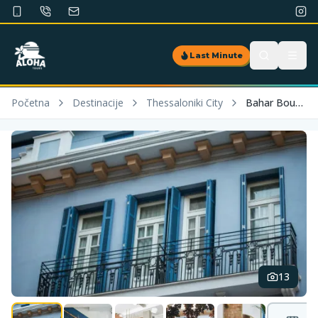
Last Minute
Početna
Destinacije
Thessaloniki City
Bahar Boutique
13