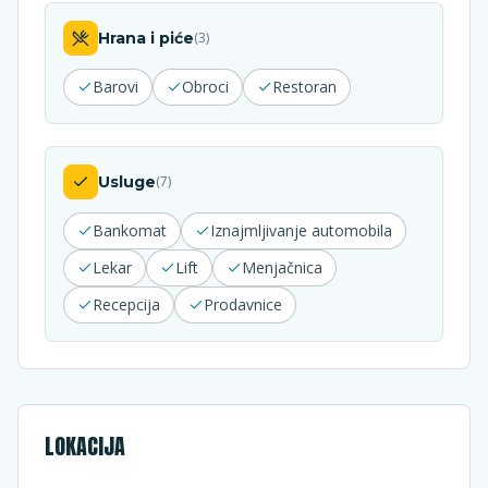
Hrana i piće
(
3
)
Barovi
Obroci
Restoran
Usluge
(
7
)
Bankomat
Iznajmljivanje automobila
Lekar
Lift
Menjačnica
Recepcija
Prodavnice
LOKACIJA