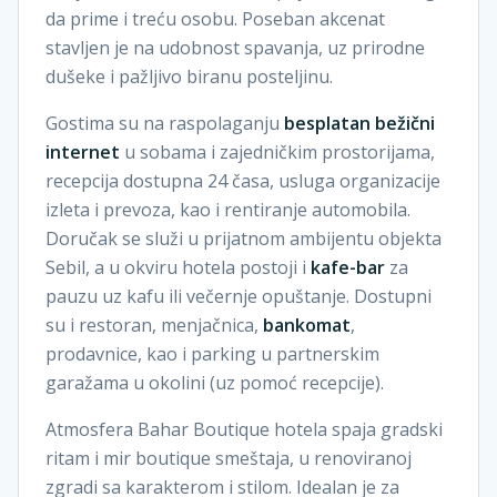
da prime i treću osobu. Poseban akcenat
stavljen je na udobnost spavanja, uz prirodne
dušeke i pažljivo biranu posteljinu.
Gostima su na raspolaganju
besplatan bežični
internet
u sobama i zajedničkim prostorijama,
recepcija dostupna 24 časa, usluga organizacije
izleta i prevoza, kao i rentiranje automobila.
Doručak se služi u prijatnom ambijentu objekta
Sebil, a u okviru hotela postoji i
kafe-bar
za
pauzu uz kafu ili večernje opuštanje. Dostupni
su i restoran, menjačnica,
bankomat
,
prodavnice, kao i parking u partnerskim
garažama u okolini (uz pomoć recepcije).
Atmosfera Bahar Boutique hotela spaja gradski
ritam i mir boutique smeštaja, u renoviranoj
zgradi sa karakterom i stilom. Idealan je za