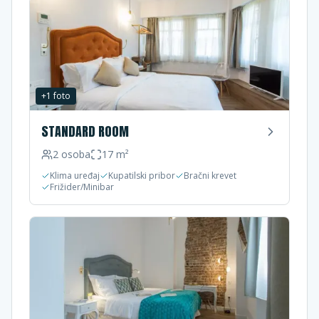
+
1
foto
STANDARD ROOM
2
osoba
17
m²
Klima uređaj
Kupatilski pribor
Bračni krevet
Frižider/Minibar