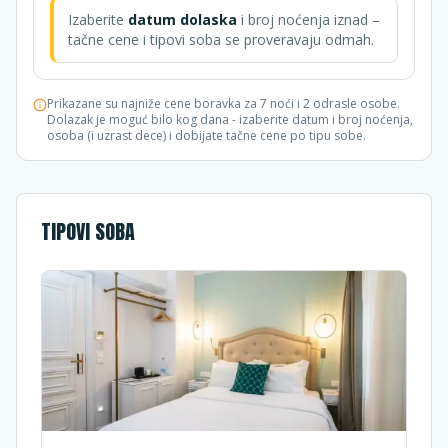
Izaberite
datum dolaska
i broj noćenja iznad –
tačne cene i tipovi soba se proveravaju odmah.
Prikazane su najniže cene boravka za 7 noći i 2 odrasle osobe.
Dolazak je moguć bilo kog dana - izaberite datum i broj noćenja,
osoba (i uzrast dece) i dobijate tačne cene po tipu sobe.
TIPOVI SOBA