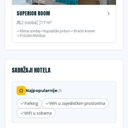
SUPERIOR ROOM
2
osoba
17
m²
Klima uređaj
Kupatilski pribor
Bračni krevet
Frižider/Minibar
SADRŽAJI HOTELA
Najpopularnije
(
3
)
Parking
WiFi u zajedničkim prostorima
WiFi u sobama