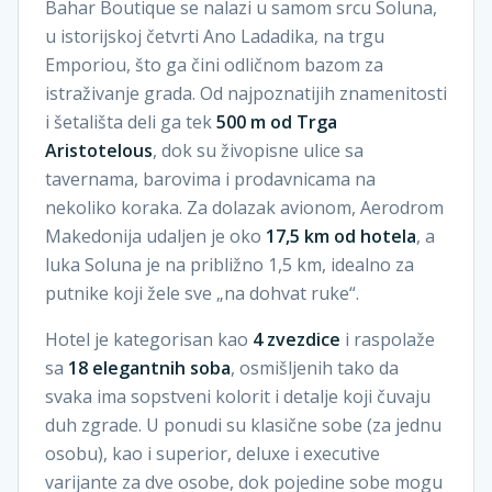
Bahar Boutique se nalazi u samom srcu Soluna,
u istorijskoj četvrti Ano Ladadika, na trgu
Emporiou, što ga čini odličnom bazom za
istraživanje grada. Od najpoznatijih znamenitosti
i šetališta deli ga tek
500 m od Trga
Aristotelous
, dok su živopisne ulice sa
tavernama, barovima i prodavnicama na
nekoliko koraka. Za dolazak avionom, Aerodrom
Makedonija udaljen je oko
17,5 km od hotela
, a
luka Soluna je na približno 1,5 km, idealno za
putnike koji žele sve „na dohvat ruke“.
Hotel je kategorisan kao
4 zvezdice
i raspolaže
sa
18 elegantnih soba
, osmišljenih tako da
svaka ima sopstveni kolorit i detalje koji čuvaju
duh zgrade. U ponudi su klasične sobe (za jednu
osobu), kao i superior, deluxe i executive
varijante za dve osobe, dok pojedine sobe mogu