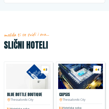
možda ti se svidi i ovo…
SLIČNI HOTELI
3
4
BLUE BOTTLE BOUTIQUE
CAPSIS
Thessaloniki City
Thessaloniki City
Hotelska soba
Hotelska soba