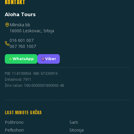
KONTAKT
Aloha Tours
Mlinska bb
16000 Leskovac, Srbija
016 601 007
067 760 1007
WhatsApp
Viber
PIB: 114109904 · MB: 67330919
Delatnost: 7911
Žiro račun: 160-6000001890692-48
LAST MINUTE GRČKA
Polihrono
Sarti
Pefkohori
Sitonija