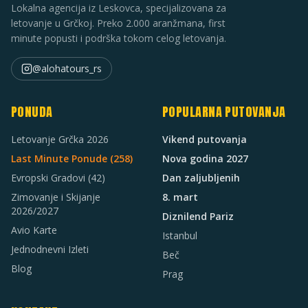
Lokalna agencija iz Leskovca, specijalizovana za
letovanje u Grčkoj. Preko 2.000 aranžmana, first
minute popusti i podrška tokom celog letovanja.
@alohatours_rs
PONUDA
POPULARNA PUTOVANJA
Letovanje Grčka 2026
Vikend putovanja
Last Minute Ponude (
258
)
Nova godina 2027
Evropski Gradovi
(42)
Dan zaljubljenih
Zimovanje i Skijanje
8. mart
2026/2027
Diznilend Pariz
Avio Karte
Istanbul
Jednodnevni Izleti
Beč
Blog
Prag