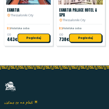
EGNATIA
EGNATIA PALACE HOTEL &
SPA
Thessaloniki City
Thessaloniki City
Hotelska soba
Hotelska soba
OD
OD
443
€
Pogledaj
738
€
Pogledaj
vidimo se na plaži ☀