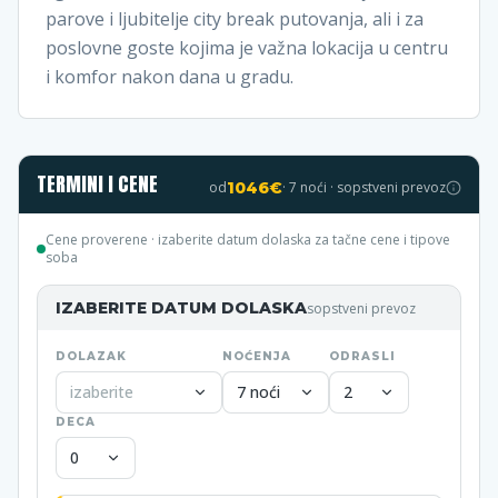
parove i ljubitelje city break putovanja, ali i za
poslovne goste kojima je važna lokacija u centru
i komfor nakon dana u gradu.
TERMINI I CENE
od
1046
€
·
7
noći · sopstveni prevoz
Cene proverene
· izaberite datum dolaska za tačne cene i tipove
soba
IZABERITE DATUM DOLASKA
sopstveni prevoz
DOLAZAK
NOĆENJA
ODRASLI
izaberite
7 noći
2
DECA
0