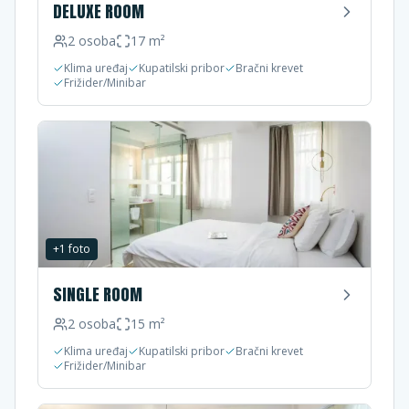
DELUXE ROOM
2
osoba
17
m²
Klima uređaj
Kupatilski pribor
Bračni krevet
Frižider/Minibar
+
1
foto
SINGLE ROOM
2
osoba
15
m²
Klima uređaj
Kupatilski pribor
Bračni krevet
Frižider/Minibar