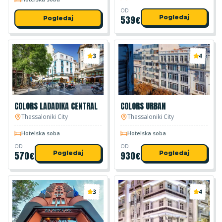
OD
539
€
Pogledaj
Pogledaj
3
4
COLORS LADADIKA CENTRAL
COLORS URBAN
Thessaloniki City
Thessaloniki City
Hotelska soba
Hotelska soba
OD
OD
570
€
Pogledaj
930
€
Pogledaj
3
4