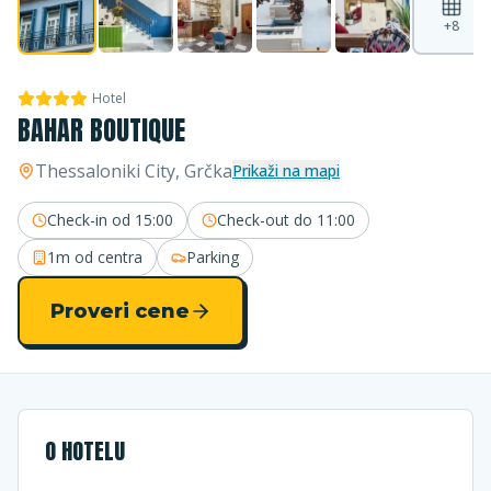
+
8
Hotel
BAHAR BOUTIQUE
Thessaloniki City
, Grčka
Prikaži na mapi
Check-in od
15:00
Check-out do
11:00
1m
od centra
Parking
Proveri cene
O HOTELU