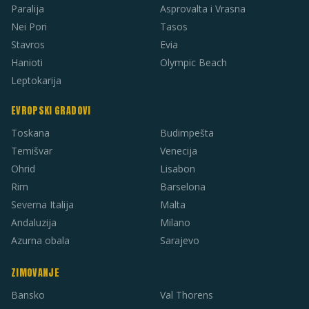
Paralija
Asprovalta i Vrasna
Nei Pori
Tasos
Stavros
Evia
Hanioti
Olympic Beach
Leptokarija
EVROPSKI GRADOVI
Toskana
Budimpešta
Temišvar
Venecija
Ohrid
Lisabon
Rim
Barselona
Severna Italija
Malta
Andaluzija
Milano
Azurna obala
Sarajevo
ZIMOVANJE
Bansko
Val Thorens