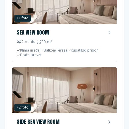
+
1
foto
SEA VIEW ROOM
2
osoba
20
m²
Klima uređaj
Balkon/Terasa
Kupatilski pribor
Bračni krevet
+
2
foto
SIDE SEA VIEW ROOM