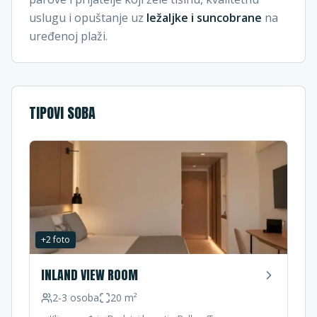
uslugu i opuštanje uz
ležaljke i suncobrane
na
uređenoj plaži.
TIPOVI SOBA
+
2
foto
INLAND VIEW ROOM
2-3
osoba
20
m²