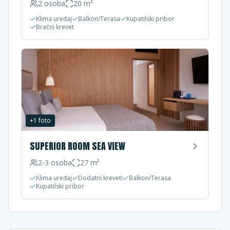
2
osoba
20
m²
Klima uređaj
Balkon/Terasa
Kupatilski pribor
Bračni krevet
+
1
foto
SUPERIOR ROOM SEA VIEW
2-3
osoba
27
m²
Klima uređaj
Dodatni kreveti
Balkon/Terasa
Kupatilski pribor