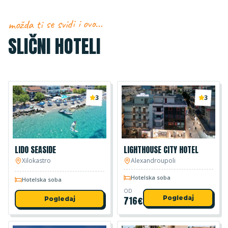
možda ti se svidi i ovo…
SLIČNI HOTELI
3
3
LIDO SEASIDE
LIGHTHOUSE CITY HOTEL
Xilokastro
Alexandroupoli
Hotelska soba
Hotelska soba
OD
716
€
Pogledaj
Pogledaj