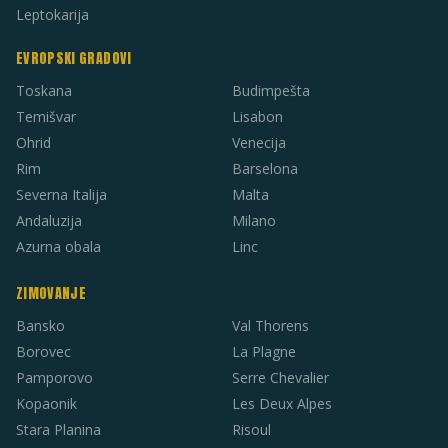
Leptokarija
EVROPSKI GRADOVI
Toskana
Budimpešta
Temišvar
Lisabon
Ohrid
Venecija
Rim
Barselona
Severna Italija
Malta
Andaluzija
Milano
Azurna obala
Linc
ZIMOVANJE
Bansko
Val Thorens
Borovec
La Plagne
Pamporovo
Serre Chevalier
Kopaonik
Les Deux Alpes
Stara Planina
Risoul