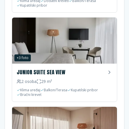
Klima uređaj
Dodatni kreveti
Balkon/Terasa
Kupatilski pribor
+
3
foto
JUNIOR SUITE SEA VIEW
2
osoba
29
m²
Klima uređaj
Balkon/Terasa
Kupatilski pribor
Bračni krevet