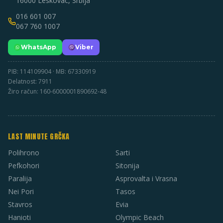
16000 Leskovac, Srbija
016 601 007
067 760 1007
WhatsApp
Viber
PIB: 114109904 · MB: 67330919
Delatnost: 7911
Žiro račun: 160-6000001890692-48
LAST MINUTE GRČKA
Polihrono
Sarti
Pefkohori
Sitonija
Paralija
Asprovalta i Vrasna
Nei Pori
Tasos
Stavros
Evia
Hanioti
Olympic Beach