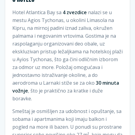
Hotel Atlantica Bay sa
4 zvezdice
nalazi se u
mestu Agios Tychonas, u okolini Limasola na
Kipru, na mirnoj padini iznad zaliva, okružen
palmama i negovanim vrtovima. Gostima je na
raspolaganju organizovani deo obale, uz
ekskluzivan pristup ležaljkama na hotelskoj plaži
u Ayios Tychonas, što ga čini odličnim izborom
za odmor uz more. Položaj omogućava i
jednostavno istraživanje okoline, a do
aerodroma u Larnaki stiže se za oko
30 minuta
vožnje
, što je praktično za kratke i duže
boravke.
Smeštaj je osmišljen za udobnost i opuštanje, sa
sobama i apartmanima koji imaju balkon i
pogled na more ili bazen. U ponudi su prostrane
superior sobe površine oko 27 m², koje mogu da