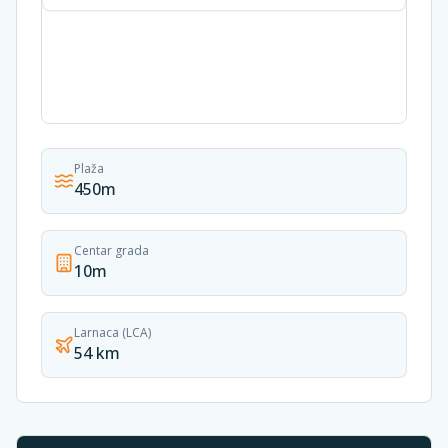
Plaža
450m
Centar grada
10m
Larnaca (LCA)
54 km