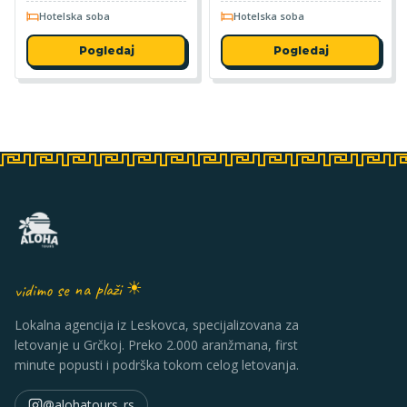
Hotelska soba
Hotelska soba
Pogledaj
Pogledaj
vidimo se na plaži ☀
Lokalna agencija iz Leskovca, specijalizovana za
letovanje u Grčkoj. Preko 2.000 aranžmana, first
minute popusti i podrška tokom celog letovanja.
@alohatours_rs