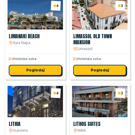
4
3
LIMANAKI BEACH
LIMASSOL OLD TOWN
MANSION
Ayia Napa
Limassol
Hotelska soba
Hotelska soba
Pogledaj
Pogledaj
4
3
LITHIA
LITHOS SUITES
Ioannina
Nikiti