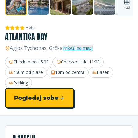
+
23
Hotel
ATLANTICA BAY
Agios Tychonas
, Grčka
Prikaži na mapi
Check-in od
15:00
Check-out do
11:00
450m
od plaže
10m
od centra
Bazen
Parking
Pogledaj sobe
O HOTELU