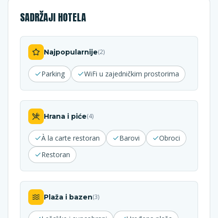
SADRŽAJI HOTELA
Najpopularnije
(
2
)
Parking
WiFi u zajedničkim prostorima
Hrana i piće
(
4
)
À la carte restoran
Barovi
Obroci
Restoran
Plaža i bazen
(
3
)