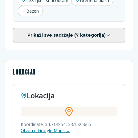
Ležaljke i suncobrani
Uređena plaža
Bazen
Prikaži sve sadržaje (
7
kategorija)
LOKACIJA
Lokacija
Koordinate:
34.714854
,
33.1525605
Otvori u Google Maps →