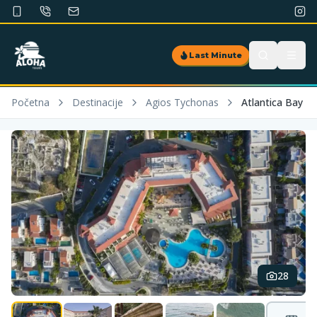
Last Minute
Početna
Destinacije
Agios Tychonas
Atlantica Bay
28