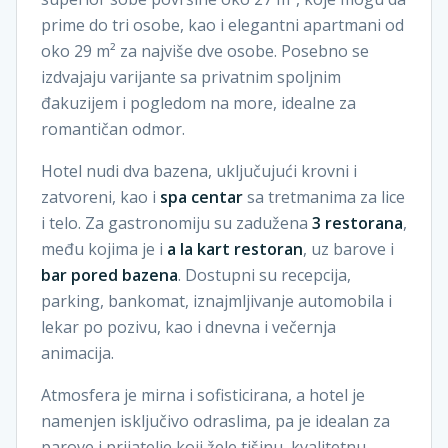
prime do tri osobe, kao i elegantni apartmani od
oko 29 m² za najviše dve osobe. Posebno se
izdvajaju varijante sa privatnim spoljnim
đakuzijem i pogledom na more, idealne za
romantičan odmor.
Hotel nudi dva bazena, uključujući krovni i
zatvoreni, kao i
spa centar
sa tretmanima za lice
i telo. Za gastronomiju su zadužena
3 restorana
,
među kojima je i
a la kart restoran
, uz barove i
bar pored bazena
. Dostupni su recepcija,
parking, bankomat, iznajmljivanje automobila i
lekar po pozivu, kao i dnevna i večernja
animacija.
Atmosfera je mirna i sofisticirana, a hotel je
namenjen isključivo odraslima, pa je idealan za
parove i prijatelje koji žele tišinu, kvalitetnu