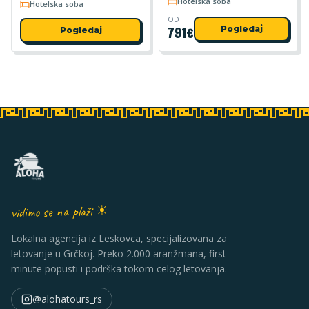
Hotelska soba
Hotelska soba
OD
791
€
Pogledaj
Pogledaj
vidimo se na plaži ☀
Lokalna agencija iz Leskovca, specijalizovana za
letovanje u Grčkoj. Preko 2.000 aranžmana, first
minute popusti i podrška tokom celog letovanja.
@alohatours_rs