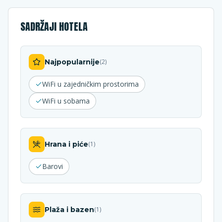
SADRŽAJI HOTELA
Najpopularnije
(
2
)
WiFi u zajedničkim prostorima
WiFi u sobama
Hrana i piće
(
1
)
Barovi
Plaža i bazen
(
1
)