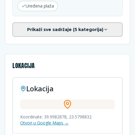
Uređena plaža
Prikaži sve sadržaje (
5
kategorija)
LOKACIJA
Lokacija
Koordinate:
39.9982878
,
23.5798832
Otvori u Google Maps →