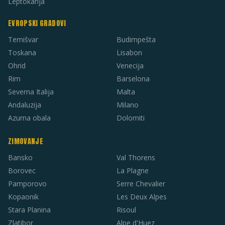
Leptokarija
EVROPSKI GRADOVI
Temišvar
Budimpešta
Toskana
Lisabon
Ohrid
Venecija
Rim
Barselona
Severna Italija
Malta
Andaluzija
Milano
Azurna obala
Dolomiti
ZIMOVANJE
Bansko
Val Thorens
Borovec
La Plagne
Pamporovo
Serre Chevalier
Kopaonik
Les Deux Alpes
Stara Planina
Risoul
Zlatibor
Alpe d'Huez