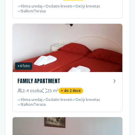
Klima uređaj
Dodatni kreveti
Dečiji krevetac
Balkon/Terasa
+
4
foto
FAMILY APARTMENT
2-4
osoba
25
m²
+ do
2
dece
Klima uređaj
Dodatni kreveti
Dečiji krevetac
Balkon/Terasa