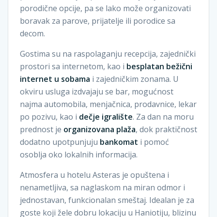
porodične opcije, pa se lako može organizovati
boravak za parove, prijatelje ili porodice sa
decom.
Gostima su na raspolaganju recepcija, zajednički
prostori sa internetom, kao i
besplatan bežični
internet u sobama
i zajedničkim zonama. U
okviru usluga izdvajaju se bar, mogućnost
najma automobila, menjačnica, prodavnice, lekar
po pozivu, kao i
dečje igralište
. Za dan na moru
prednost je
organizovana plaža
, dok praktičnost
dodatno upotpunjuju
bankomat
i pomoć
osoblja oko lokalnih informacija.
Atmosfera u hotelu Asteras je opuštena i
nenametljiva, sa naglaskom na miran odmor i
jednostavan, funkcionalan smeštaj. Idealan je za
goste koji žele dobru lokaciju u Haniotiju, blizinu