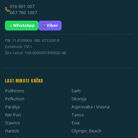
016 601 007
067 760 1007
WhatsApp
Viber
PIB: 114109904 · MB: 67330919
Delatnost: 7911
Žiro račun: 160-6000001890692-48
LAST MINUTE GRČKA
Polihrono
Sarti
Pefkohori
Sitonija
Paralija
Asprovalta i Vrasna
Nei Pori
Tasos
Stavros
Evia
Hanioti
Olympic Beach