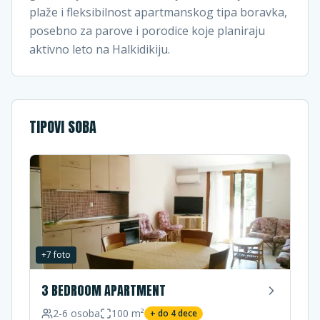
plaže i fleksibilnost apartmanskog tipa boravka,
posebno za parove i porodice koje planiraju
aktivno leto na Halkidikiju.
TIPOVI SOBA
+
7
foto
3 BEDROOM APARTMENT
2-6
osoba
100
m²
+ do
4
dece