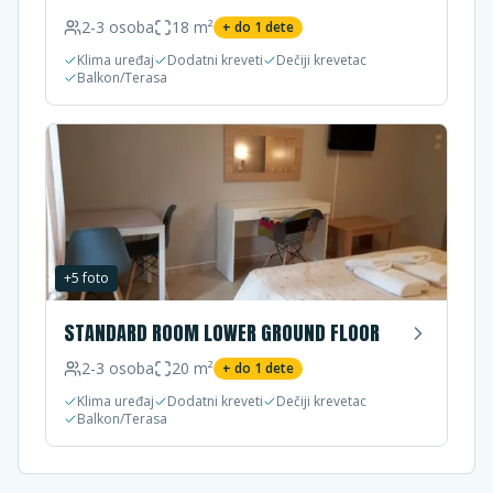
2-3
osoba
18
m²
+ do
1
dete
Klima uređaj
Dodatni kreveti
Dečiji krevetac
Balkon/Terasa
+
5
foto
STANDARD ROOM LOWER GROUND FLOOR
2-3
osoba
20
m²
+ do
1
dete
Klima uređaj
Dodatni kreveti
Dečiji krevetac
Balkon/Terasa