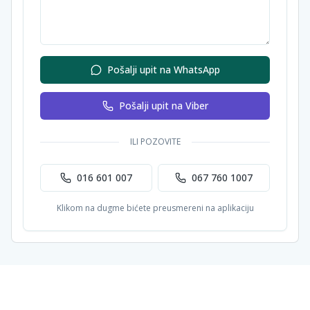
Pošalji upit na WhatsApp
Pošalji upit na Viber
ILI POZOVITE
016 601 007
067 760 1007
Klikom na dugme bićete preusmereni na aplikaciju