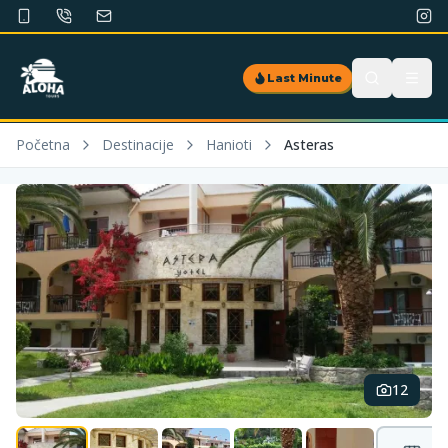
Last Minute
Početna
Destinacije
Hanioti
Asteras
12