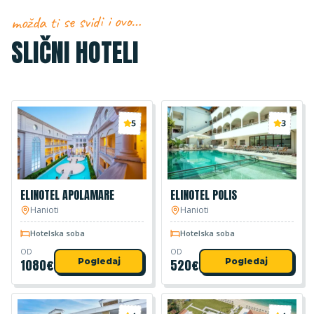
možda ti se svidi i ovo…
SLIČNI HOTELI
5
3
ELINOTEL APOLAMARE
ELINOTEL POLIS
Hanioti
Hanioti
Hotelska soba
Hotelska soba
OD
OD
1080
€
Pogledaj
520
€
Pogledaj