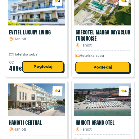
4
4
EVITEL LUXURY LIVING
GRECOTEL MARGO BAY&CLUB
TURQUOISE
Hanioti
Hanioti
Hotelska soba
Hotelska soba
OD
489
€
Pogledaj
Pogledaj
4
4
HANIOTI CENTRAL
HANIOTI GRAND OTEL
Hanioti
Hanioti