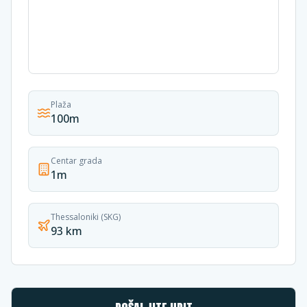
Plaža
100m
Centar grada
1m
Thessaloniki (SKG)
93 km