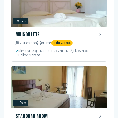
+
9
foto
MAISONETTE
2-4
osoba
80
m²
+ do
2
dece
Klima uređaj
Dodatni kreveti
Dečiji krevetac
Balkon/Terasa
+
7
foto
STANDARD ROOM