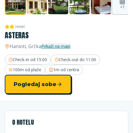
+
7
Hotel
ASTERAS
Hanioti
, Grčka
Prikaži na mapi
Check-in od
15:00
Check-out do
11:00
100m
od plaže
1m
od centra
Pogledaj sobe
O HOTELU