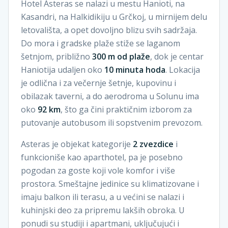
Hotel Asteras se nalazi u mestu Hanioti, na
Kasandri, na Halkidikiju u Grčkoj, u mirnijem delu
letovališta, a opet dovoljno blizu svih sadržaja.
Do mora i gradske plaže stiže se laganom
šetnjom, približno
300 m od plaže
, dok je centar
Haniotija udaljen oko
10 minuta hoda
. Lokacija
je odlična i za večernje šetnje, kupovinu i
obilazak taverni, a do aerodroma u Solunu ima
oko
92 km
, što ga čini praktičnim izborom za
putovanje autobusom ili sopstvenim prevozom.
Asteras je objekat kategorije
2 zvezdice
i
funkcioniše kao aparthotel, pa je posebno
pogodan za goste koji vole komfor i više
prostora. Smeštajne jedinice su klimatizovane i
imaju balkon ili terasu, a u većini se nalazi i
kuhinjski deo za pripremu lakših obroka. U
ponudi su studiji i apartmani, uključujući i