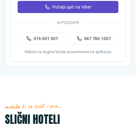
Pošalji upit na Viber
ILI POZOVITE
016 601 007
067 760 1007
Klikom na dugme bićete preusmereni na aplikaciju
možda ti se svidi i ovo…
SLIČNI HOTELI