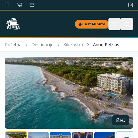
Last Minute
Početna
Destinacije
Xilokastro
Arion Pefkias
43