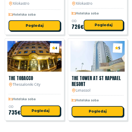
Xilokastro
Xilokastro
Hotelska soba
Hotelska soba
OD
726
€
Pogledaj
Pogledaj
4
5
THE TOBACCO
THE TOWER AT ST RAPHAEL
RESORT
Thessaloniki City
Limassol
Hotelska soba
Hotelska soba
OD
735
€
Pogledaj
Pogledaj