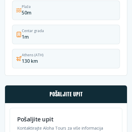
Plaža
50m
Centar grada
1m
Athens (ATH)
130 km
POŠALJITE UPIT
Pošaljite upit
Kontaktirajte Aloha Tours za više informacija