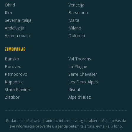
Ohrid
Venecija
Rim
Barselona
Severna Italija
Malta
Andaluzija
Milano
Azurna obala
Dolomiti
ZIMOVANJE
Bansko
Val Thorens
Borovec
La Plagne
Pamporovo
Serre Chevalier
Kopaonik
Les Deux Alpes
Stara Planina
Risoul
Zlatibor
Alpe d'Huez
Podaci na našoj web stranici su informativnog karaktera. Molimo Vas da
sve informacije proverite u agenciji putem telefona, e-mail-a ili lično.