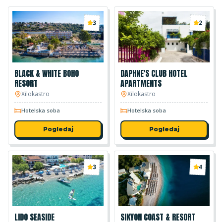
3
2
BLACK & WHITE BOHO
DAPHNE'S CLUB HOTEL
RESORT
APARTMENTS
Xilokastro
Xilokastro
Hotelska soba
Hotelska soba
Pogledaj
Pogledaj
3
4
LIDO SEASIDE
SIKYON COAST & RESORT