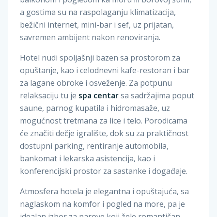
a gostima su na raspolaganju klimatizacija,
bežični internet, mini-bar i sef, uz prijatan,
savremen ambijent nakon renoviranja.
Hotel nudi spoljašnji bazen sa prostorom za
opuštanje, kao i celodnevni kafe-restoran i bar
za lagane obroke i osveženje. Za potpunu
relaksaciju tu je
spa centar
sa sadržajima poput
saune, parnog kupatila i hidromasaže, uz
mogućnost tretmana za lice i telo. Porodicama
će značiti dečje igralište, dok su za praktičnost
dostupni parking, rentiranje automobila,
bankomat i lekarska asistencija, kao i
konferencijski prostor za sastanke i događaje.
Atmosfera hotela je elegantna i opuštajuća, sa
naglaskom na komfor i pogled na more, pa je
idealan izbor za parove koji žele romantičan