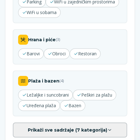
Parking
WiFi u zajedničkim prostorima
WiFi u sobama
Hrana i piće
(
3
)
Barovi
Obroci
Restoran
Plaža i bazen
(
4
)
Ležaljke i suncobrani
Peškiri za plažu
Uređena plaža
Bazen
Prikaži sve sadržaje (
7
kategorija)