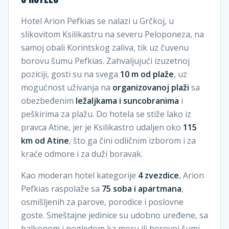
Hotel Arion Pefkias se nalazi u Grčkoj, u
slikovitom Ksilikastru na severu Peloponeza, na
samoj obali Korintskog zaliva, tik uz čuvenu
borovu šumu Pefkias. Zahvaljujući izuzetnoj
poziciji, gosti su na svega
10 m od plaže
, uz
mogućnost uživanja na
organizovanoj plaži
sa
obezbeđenim
ležaljkama i suncobranima
i
peškirima za plažu. Do hotela se stiže lako iz
pravca Atine, jer je Ksilikastro udaljen oko
115
km od Atine
, što ga čini odličnim izborom i za
kraće odmore i za duži boravak.
Kao moderan hotel kategorije
4 zvezdice
, Arion
Pefkias raspolaže sa
75 soba i apartmana
,
osmišljenih za parove, porodice i poslovne
goste. Smeštajne jedinice su udobno uređene, sa
balkonom i pogledom ka moru ili borovoj šumi,