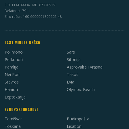
PIB: 114109904 · MB: 67330919
Delatnost: 7911
Žiro račun: 160-6000001890692-48
LAST MINUTE GRČKA
Polihrono
Sarti
Pefkohori
Sitonija
Paralija
Asprovalta i Vrasna
Nei Pori
Tasos
Stavros
Evia
Hanioti
Olympic Beach
Leptokarija
EVROPSKI GRADOVI
Temišvar
Budimpešta
Toskana
Lisabon