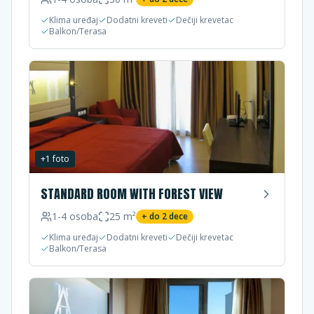
Klima uređaj
Dodatni kreveti
Dečiji krevetac
Balkon/Terasa
+
1
foto
STANDARD ROOM WITH FOREST VIEW
1-4
osoba
25
m²
+ do
2
dece
Klima uređaj
Dodatni kreveti
Dečiji krevetac
Balkon/Terasa