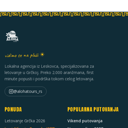
vidimo se na plaži ☀
Lokalna agencija iz Leskovca, specijalizovana za
letovanje u Grčkoj. Preko 2.000 aranžmana, first
minute popusti i podrška tokom celog letovanja.
@alohatours_rs
PONUDA
POPULARNA PUTOVANJA
Letovanje Grčka 2026
Vikend putovanja