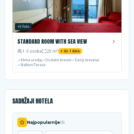
+
5
foto
STANDARD ROOM WITH SEA VIEW
1-3
osoba
25
m²
+ do
1
dete
Klima uređaj
Dodatni kreveti
Dečiji krevetac
Balkon/Terasa
SADRŽAJI HOTELA
Najpopularnije
(
3
)