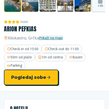
+
38
Hotel
ARION PEFKIAS
Xilokastro
, Grčka
Prikaži na mapi
Check-in od
15:00
Check-out do
11:00
50m
od plaže
1m
od centra
Bazen
Parking
Pogledaj sobe
O HOTELU