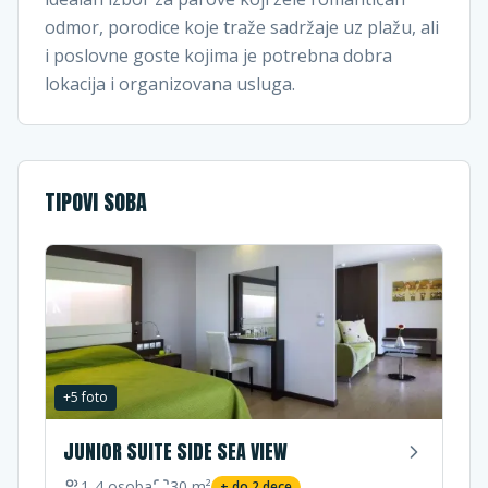
odmor, porodice koje traže sadržaje uz plažu, ali
i poslovne goste kojima je potrebna dobra
lokacija i organizovana usluga.
TIPOVI SOBA
+
5
foto
JUNIOR SUITE SIDE SEA VIEW
1-4
osoba
30
m²
+ do
2
dece