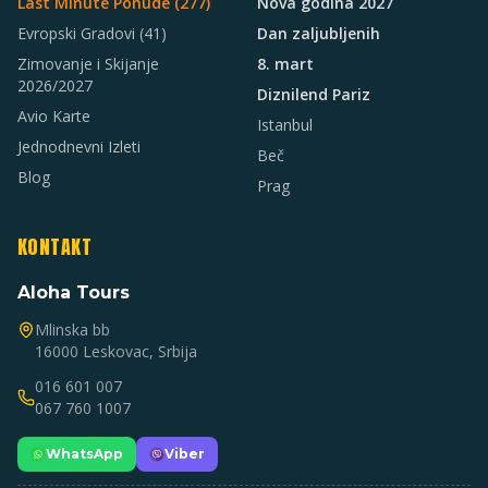
Last Minute Ponude (
277
)
Nova godina 2027
Evropski Gradovi
(41)
Dan zaljubljenih
Zimovanje i Skijanje
8. mart
2026/2027
Diznilend Pariz
Avio Karte
Istanbul
Jednodnevni Izleti
Beč
Blog
Prag
KONTAKT
Aloha Tours
Mlinska bb
16000 Leskovac, Srbija
016 601 007
067 760 1007
WhatsApp
Viber