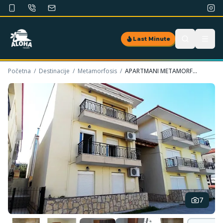
Last Minute
Početna
/
Destinacije
/
Metamorfosis
/
APARTMANI METAMORFOSIS 2
7