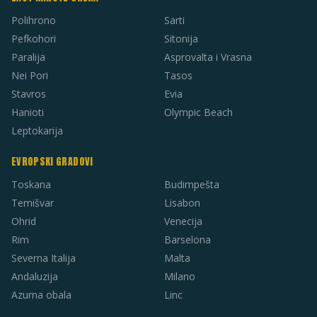
Polihrono
Sarti
Pefkohori
Sitonija
Paralija
Asprovalta i Vrasna
Nei Pori
Tasos
Stavros
Evia
Hanioti
Olympic Beach
Leptokarija
EVROPSKI GRADOVI
Toskana
Budimpešta
Temišvar
Lisabon
Ohrid
Venecija
Rim
Barselona
Severna Italija
Malta
Andaluzija
Milano
Azurna obala
Linc