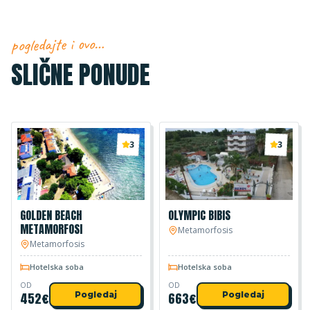
pogledajte i ovo…
SLIČNE PONUDE
3
3
GOLDEN BEACH
OLYMPIC BIBIS
METAMORFOSI
Metamorfosis
Metamorfosis
Hotelska soba
Hotelska soba
OD
OD
452
€
Pogledaj
663
€
Pogledaj