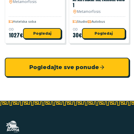
Metamorfosis
1
Metamorfosis
Hotelska soba
Studio
Autobus
OD
OD
1027
€
Pogledaj
30
€
Pogledaj
Pogledajte sve ponude