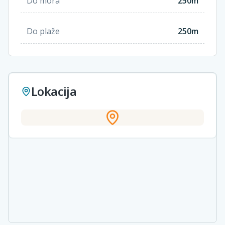
Do mora
250m
Do plaže
250m
Lokacija