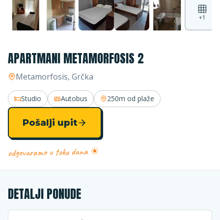
+
1
APARTMANI METAMORFOSIS 2
Metamorfosis
, Grčka
Studio
Autobus
250m
od plaže
Pošalji upit
odgovaramo u toku dana ☀
DETALJI PONUDE