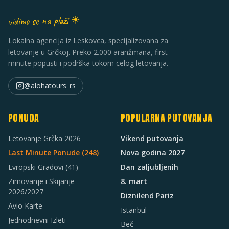
vidimo se na plaži ☀
Lokalna agencija iz Leskovca, specijalizovana za
letovanje u Grčkoj. Preko 2.000 aranžmana, first
minute popusti i podrška tokom celog letovanja.
@alohatours_rs
PONUDA
POPULARNA PUTOVANJA
Letovanje Grčka 2026
Vikend putovanja
Last Minute Ponude (
248
)
Nova godina 2027
Evropski Gradovi
(41)
Dan zaljubljenih
Zimovanje i Skijanje
8. mart
2026/2027
Diznilend Pariz
Avio Karte
Istanbul
Jednodnevni Izleti
Beč