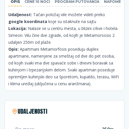
OPIS
CENE 10 NOĆI
PROGRAM PUTOVANJA
NAPOMENE
Udaljenost:
Tačan položaj vile možete videti preko
google koordinata
koje su istaknute na sajtu
Lokacija:
Nalaze se u centru mesta, u blizini crkve i hotela
Simeon. Vilu čine dve zgrade, od kojih je Metamorsosis 2
udaljen 250m od plaže.
Opis:
Apartmani Metamorfosis poseduju duplex
apartmane, namenjene za smeštaj od dve do pet osoba,
od kojih svaki ima dve spavaće sobe i dnevni boravak sa
kuhinjom i trpezarijskim delom. Svaki apartman poseduje
opremljen kuhinjski deo sa šporetom, kupatilo, terasu, WiFi
i klima uređaj (uključena u cenu aranžmana).
UDALJENOSTI