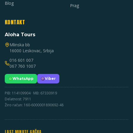
Blog
Prag
KONTAKT
Aloha Tours
Mlinska bb
16000 Leskovac, Srbija
016 601 007
067 760 1007
WhatsApp
Viber
PIB: 114109904 · MB: 67330919
Delatnost: 7911
Žiro račun: 160-6000001890692-48
LAST MINUTE GRČKA