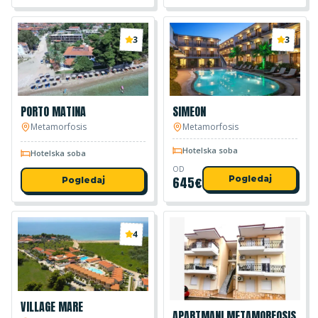
3
3
PORTO MATINA
SIMEON
Metamorfosis
Metamorfosis
Hotelska soba
Hotelska soba
OD
645
€
Pogledaj
Pogledaj
4
VILLAGE MARE
APARTMANI METAMORFOSIS