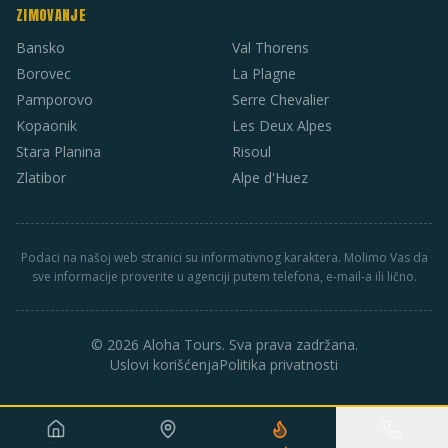
ZIMOVANJE
Bansko
Val Thorens
Borovec
La Plagne
Pamporovo
Serre Chevalier
Kopaonik
Les Deux Alpes
Stara Planina
Risoul
Zlatibor
Alpe d'Huez
Podaci na našoj web stranici su informativnog karaktera. Molimo Vas da
sve informacije proverite u agenciji putem telefona, e-mail-a ili lično.
© 2026 Aloha Tours. Sva prava zadržana.
Uslovi korišćenja
Politika privatnosti