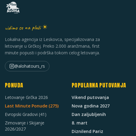
vidimo se na plaži ☀
Lokalna agencija iz Leskovca, specijalizovana za
letovanje u Grčkoj. Preko 2.000 aranžmana, first
minute popusti i podrška tokom celog letovanja.
@alohatours_rs
PONUDA
POPULARNA PUTOVANJA
Letovanje Grčka 2026
Vikend putovanja
Last Minute Ponude (
275
)
Nova godina 2027
Evropski Gradovi
(41)
Dan zaljubljenih
Zimovanje i Skijanje
8. mart
2026/2027
Diznilend Pariz