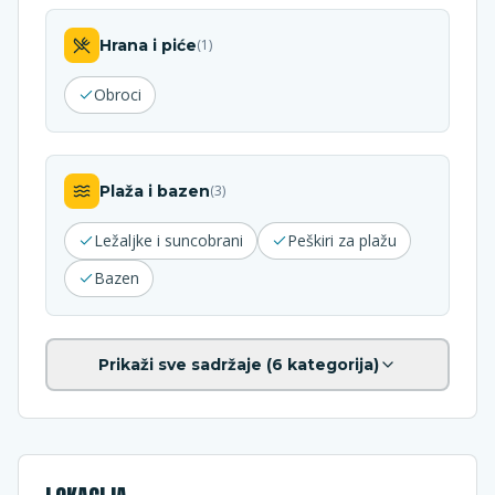
Hrana i piće
(
1
)
Obroci
Plaža i bazen
(
3
)
Ležaljke i suncobrani
Peškiri za plažu
Bazen
Prikaži sve sadržaje (
6
kategorija)