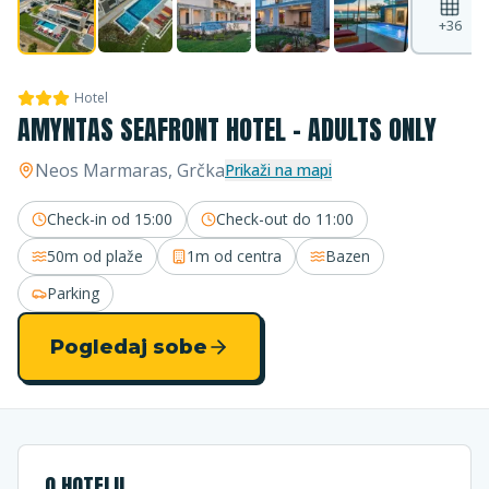
+
36
Hotel
AMYNTAS SEAFRONT HOTEL - ADULTS ONLY
Neos Marmaras
, Grčka
Prikaži na mapi
Check-in od
15:00
Check-out do
11:00
50m
od plaže
1m
od centra
Bazen
Parking
Pogledaj sobe
O HOTELU