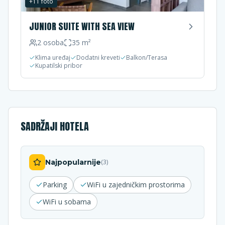
+
11
foto
JUNIOR SUITE WITH SEA VIEW
2
osoba
35
m²
Klima uređaj
Dodatni kreveti
Balkon/Terasa
Kupatilski pribor
SADRŽAJI HOTELA
Najpopularnije
(
3
)
Parking
WiFi u zajedničkim prostorima
WiFi u sobama