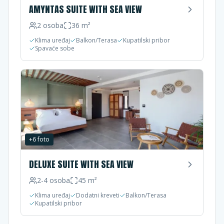
AMYNTAS SUITE WITH SEA VIEW
2
osoba
36
m²
Klima uređaj
Balkon/Terasa
Kupatilski pribor
Spavaće sobe
+
6
foto
DELUXE SUITE WITH SEA VIEW
2-4
osoba
45
m²
Klima uređaj
Dodatni kreveti
Balkon/Terasa
Kupatilski pribor