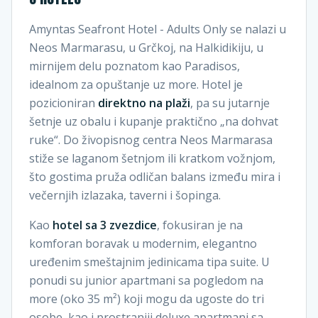
Amyntas Seafront Hotel - Adults Only se nalazi u
Neos Marmarasu, u Grčkoj, na Halkidikiju, u
mirnijem delu poznatom kao Paradisos,
idealnom za opuštanje uz more. Hotel je
pozicioniran
direktno na plaži
, pa su jutarnje
šetnje uz obalu i kupanje praktično „na dohvat
ruke“. Do živopisnog centra Neos Marmarasa
stiže se laganom šetnjom ili kratkom vožnjom,
što gostima pruža odličan balans između mira i
večernjih izlazaka, taverni i šopinga.
Kao
hotel sa 3 zvezdice
, fokusiran je na
komforan boravak u modernim, elegantno
uređenim smeštajnim jedinicama tipa suite. U
ponudi su junior apartmani sa pogledom na
more (oko 35 m²) koji mogu da ugoste do tri
osobe, kao i prostraniji deluxe apartmani sa