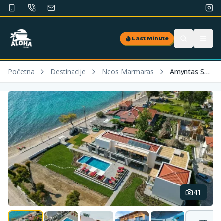
Last Minute
Početna
Destinacije
Neos Marmaras
Amyntas Seafront Hotel - Adults Only
41