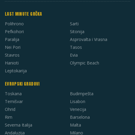
LAST MINUTE GRČKA
Polihrono
Sarti
Pefkohori
Sitonija
Paralija
Asprovalta i Vrasna
Nei Pori
Tasos
Stavros
Evia
Hanioti
Olympic Beach
Leptokarija
EVROPSKI GRADOVI
Toskana
Budimpešta
Temišvar
Lisabon
Ohrid
Venecija
Rim
Barselona
Severna Italija
Malta
Andaluzija
Milano