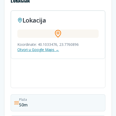
LOKACIJA
Lokacija
Koordinate:
40.1033476
,
23.7760896
Otvori u Google Maps →
Plaža
50m