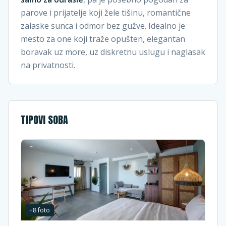
parove i prijatelje koji žele tišinu, romantične
zalaske sunca i odmor bez gužve. Idealno je
mesto za one koji traže opušten, elegantan
boravak uz more, uz diskretnu uslugu i naglasak
na privatnosti.
TIPOVI SOBA
+
8
foto