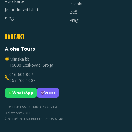
Avio Karte
Istanbul
Jednodnevni Izleti
Beč
Blog
Prag
KONTAKT
Aloha Tours
Mlinska bb
16000 Leskovac, Srbija
016 601 007
067 760 1007
WhatsApp
Viber
PIB: 114109904 · MB: 67330919
Delatnost: 7911
Žiro račun: 160-6000001890692-48