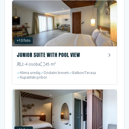
+
10
foto
JUNIOR SUITE WITH POOL VIEW
2-4
osoba
45
m²
Klima uređaj
Dodatni kreveti
Balkon/Terasa
Kupatilski pribor