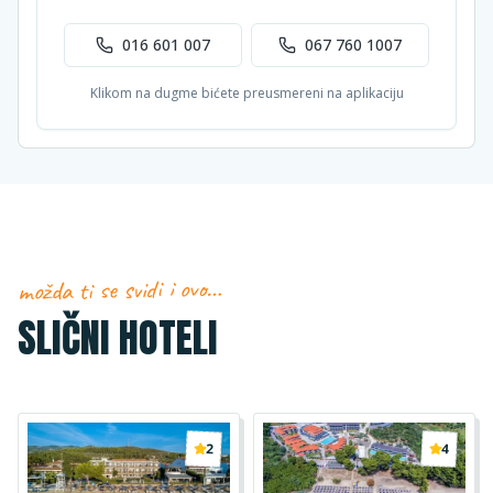
016 601 007
067 760 1007
Klikom na dugme bićete preusmereni na aplikaciju
možda ti se svidi i ovo…
SLIČNI HOTELI
2
4