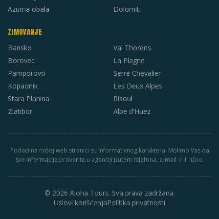
Azurna obala
Dolomiti
ZIMOVANJE
Bansko
Val Thorens
Borovec
La Plagne
Pamporovo
Serre Chevalier
Kopaonik
Les Deux Alpes
Stara Planina
Risoul
Zlatibor
Alpe d'Huez
Podaci na našoj web stranici su informativnog karaktera. Molimo Vas da
sve informacije proverite u agenciji putem telefona, e-mail-a ili lično.
© 2026 Aloha Tours. Sva prava zadržana.
Uslovi korišćenja
Politika privatnosti