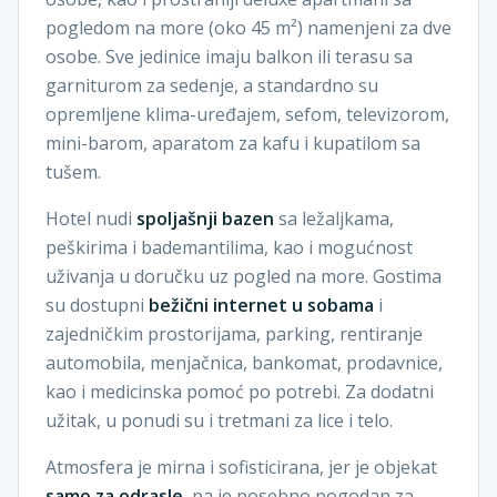
pogledom na more (oko 45 m²) namenjeni za dve
osobe. Sve jedinice imaju balkon ili terasu sa
garniturom za sedenje, a standardno su
opremljene klima-uređajem, sefom, televizorom,
mini-barom, aparatom za kafu i kupatilom sa
tušem.
Hotel nudi
spoljašnji bazen
sa ležaljkama,
peškirima i bademantilima, kao i mogućnost
uživanja u doručku uz pogled na more. Gostima
su dostupni
bežični internet u sobama
i
zajedničkim prostorijama, parking, rentiranje
automobila, menjačnica, bankomat, prodavnice,
kao i medicinska pomoć po potrebi. Za dodatni
užitak, u ponudi su i tretmani za lice i telo.
Atmosfera je mirna i sofisticirana, jer je objekat
samo za odrasle
, pa je posebno pogodan za