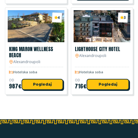
4
3
KING MARON WELLNESS
LIGHTHOUSE CITY HOTEL
BEACH
Alexandroupoli
Alexandroupoli
Hotelska soba
Hotelska soba
OD
OD
987
€
Pogledaj
716
€
Pogledaj