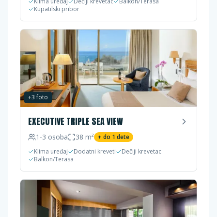
Klima uređaj
Dečiji krevetac
Balkon/Terasa
Kupatilski pribor
+
3
foto
EXECUTIVE TRIPLE SEA VIEW
1-3
osoba
38
m²
+ do
1
dete
Klima uređaj
Dodatni kreveti
Dečiji krevetac
Balkon/Terasa