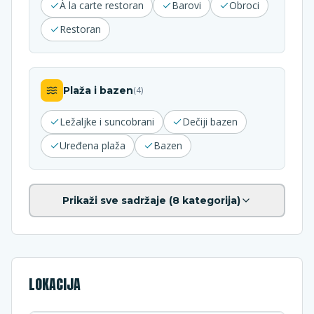
À la carte restoran
Barovi
Obroci
Restoran
Plaža i bazen
(
4
)
Ležaljke i suncobrani
Dečiji bazen
Uređena plaža
Bazen
Prikaži sve sadržaje (
8
kategorija)
LOKACIJA