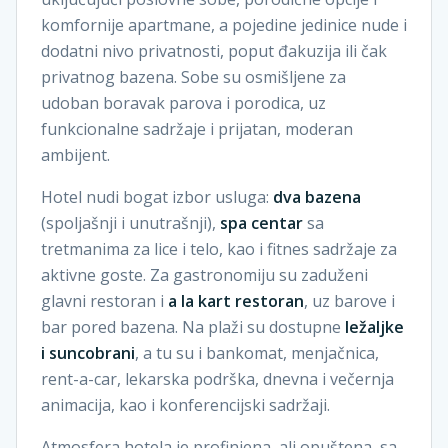
komfornije apartmane, a pojedine jedinice nude i
dodatni nivo privatnosti, poput đakuzija ili čak
privatnog bazena. Sobe su osmišljene za
udoban boravak parova i porodica, uz
funkcionalne sadržaje i prijatan, moderan
ambijent.
Hotel nudi bogat izbor usluga:
dva bazena
(spoljašnji i unutrašnji),
spa centar
sa
tretmanima za lice i telo, kao i fitnes sadržaje za
aktivne goste. Za gastronomiju su zaduženi
glavni restoran i
a la kart restoran
, uz barove i
bar pored bazena. Na plaži su dostupne
ležaljke
i suncobrani
, a tu su i bankomat, menjačnica,
rent-a-car, lekarska podrška, dnevna i večernja
animacija, kao i konferencijski sadržaji.
Atmosfera hotela je profinjena, ali opuštena, sa