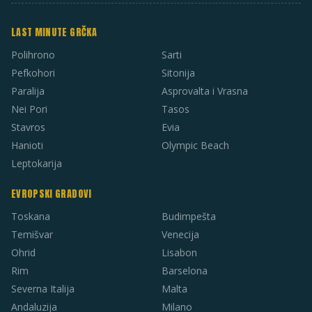
LAST MINUTE GRČKA
Polihrono
Sarti
Pefkohori
Sitonija
Paralija
Asprovalta i Vrasna
Nei Pori
Tasos
Stavros
Evia
Hanioti
Olympic Beach
Leptokarija
EVROPSKI GRADOVI
Toskana
Budimpešta
Temišvar
Venecija
Ohrid
Lisabon
Rim
Barselona
Severna Italija
Malta
Andaluzija
Milano