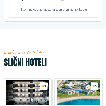
Klikom na dugme bićete preusmereni na aplikaciju
možda ti se svidi i ovo…
SLIČNI HOTELI
3
5