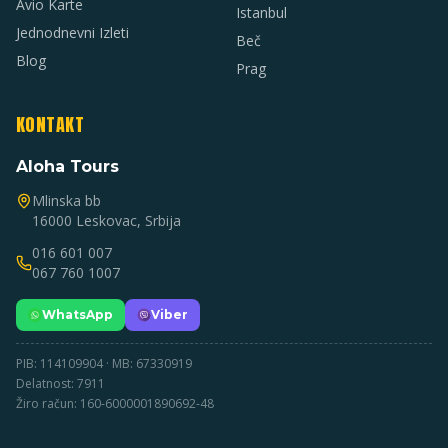
Avio Karte
Istanbul
Jednodnevni Izleti
Beč
Blog
Prag
KONTAKT
Aloha Tours
Mlinska bb
16000 Leskovac, Srbija
016 601 007
067 760 1007
WhatsApp
Viber
PIB: 114109904 · MB: 67330919
Delatnost: 7911
Žiro račun: 160-6000001890692-48