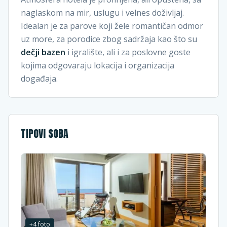
naglaskom na mir, uslugu i velnes doživljaj.
Idealan je za parove koji žele romantičan odmor
uz more, za porodice zbog sadržaja kao što su
dečji bazen
i igralište, ali i za poslovne goste
kojima odgovaraju lokacija i organizacija
događaja.
TIPOVI SOBA
+
4
foto