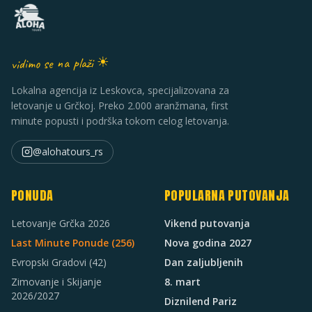
vidimo se na plaži ☀
Lokalna agencija iz Leskovca, specijalizovana za
letovanje u Grčkoj. Preko 2.000 aranžmana, first
minute popusti i podrška tokom celog letovanja.
@alohatours_rs
PONUDA
POPULARNA PUTOVANJA
Letovanje Grčka 2026
Vikend putovanja
Last Minute Ponude (
256
)
Nova godina 2027
Evropski Gradovi
(42)
Dan zaljubljenih
Zimovanje i Skijanje
8. mart
2026/2027
Diznilend Pariz