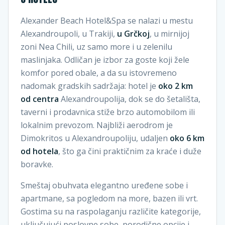
Alexander Beach Hotel&Spa se nalazi u mestu
Alexandroupoli, u Trakiji,
u Grčkoj
, u mirnijoj
zoni Nea Chili, uz samo more i u zelenilu
maslinjaka. Odličan je izbor za goste koji žele
komfor pored obale, a da su istovremeno
nadomak gradskih sadržaja: hotel je
oko 2 km
od centra
Alexandroupolija, dok se do šetališta,
taverni i prodavnica stiže brzo automobilom ili
lokalnim prevozom. Najbliži aerodrom je
Dimokritos u Alexandroupoliju, udaljen
oko 6 km
od hotela
, što ga čini praktičnim za kraće i duže
boravke.
Smeštaj obuhvata elegantno uređene sobe i
apartmane, sa pogledom na more, bazen ili vrt.
Gostima su na raspolaganju različite kategorije,
uključujući poslovne sobe, porodične opcije i