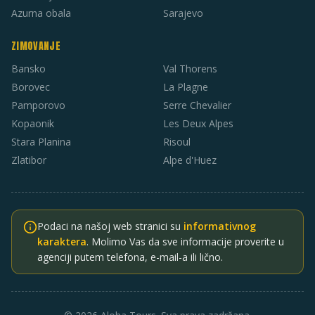
Azurna obala
Sarajevo
ZIMOVANJE
Bansko
Val Thorens
Borovec
La Plagne
Pamporovo
Serre Chevalier
Kopaonik
Les Deux Alpes
Stara Planina
Risoul
Zlatibor
Alpe d'Huez
Podaci na našoj web stranici su
informativnog
karaktera
. Molimo Vas da sve informacije proverite u
agenciji putem telefona, e-mail-a ili lično.