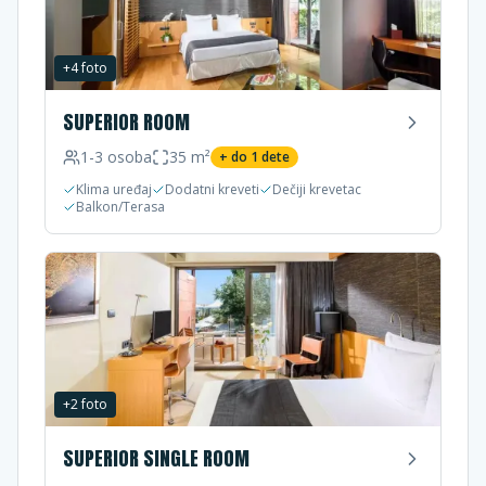
+
4
foto
SUPERIOR ROOM
1-3
osoba
35
m²
+ do
1
dete
Klima uređaj
Dodatni kreveti
Dečiji krevetac
Balkon/Terasa
+
2
foto
SUPERIOR SINGLE ROOM