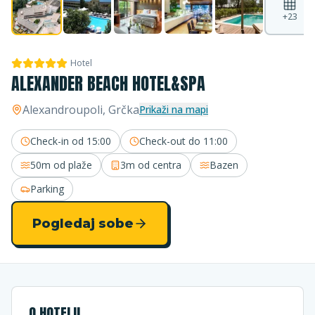
+
23
Hotel
ALEXANDER BEACH HOTEL&SPA
Alexandroupoli
, Grčka
Prikaži na mapi
Check-in od
15:00
Check-out do
11:00
50m
od plaže
3m
od centra
Bazen
Parking
Pogledaj sobe
O HOTELU