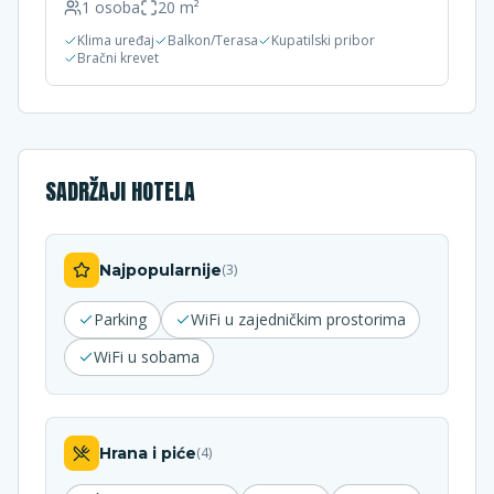
1
osoba
20
m²
Klima uređaj
Balkon/Terasa
Kupatilski pribor
Bračni krevet
SADRŽAJI HOTELA
Najpopularnije
(
3
)
Parking
WiFi u zajedničkim prostorima
WiFi u sobama
Hrana i piće
(
4
)