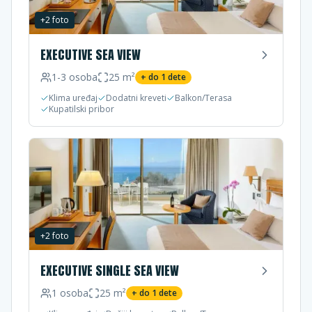
+
2
foto
EXECUTIVE SEA VIEW
1-3
osoba
25
m²
+ do
1
dete
Klima uređaj
Dodatni kreveti
Balkon/Terasa
Kupatilski pribor
+
2
foto
EXECUTIVE SINGLE SEA VIEW
1
osoba
25
m²
+ do
1
dete