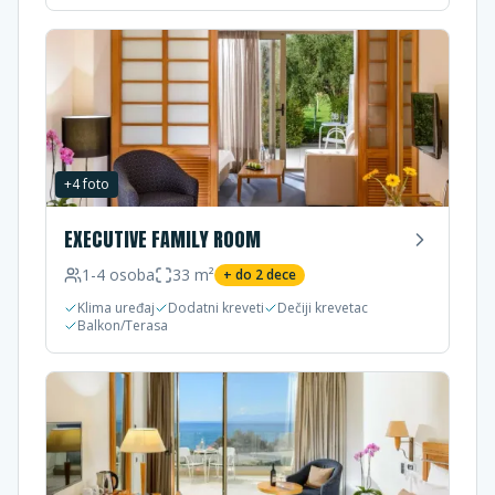
+
4
foto
EXECUTIVE FAMILY ROOM
1-4
osoba
33
m²
+ do
2
dece
Klima uređaj
Dodatni kreveti
Dečiji krevetac
Balkon/Terasa