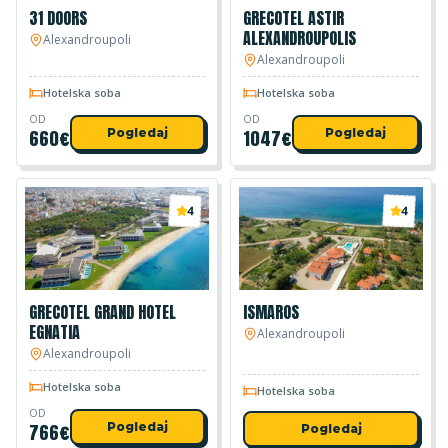
31 DOORS
GRECOTEL ASTIR
ALEXANDROUPOLIS
Alexandroupoli
Alexandroupoli
Hotelska soba
Hotelska soba
OD
OD
660
€
Pogledaj
1047
€
Pogledaj
4
4
GRECOTEL GRAND HOTEL
ISMAROS
EGNATIA
Alexandroupoli
Alexandroupoli
Hotelska soba
Hotelska soba
OD
766
€
Pogledaj
Pogledaj