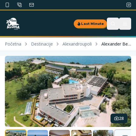
Last Minute
Početna
Destinacije
Alexandroupoli
Alexander Beach Hotel&Spa
28