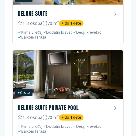
DELUXE SUITE
1-3
osoba
70
m²
+ do
1
dete
Klima uređaj
Dodatni kreveti
Dečiji krevetac
Balkon/Terasa
+
3
foto
DELUXE SUITE PRIVATE POOL
1-3
osoba
70
m²
+ do
1
dete
Klima uređaj
Dodatni kreveti
Dečiji krevetac
Balkon/Terasa