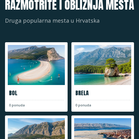
RAZMOTRITE I OBLIŽNJA MESTA
Druga popularna mesta u
Hrvatska
BOL
BRELA
0
ponuda
0
ponuda