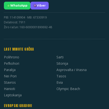
WhatsApp
Viber
PIB: 114109904 · MB: 67330919
Delatnost: 7911
Žiro račun: 160-6000001890692-48
LAST MINUTE GRČKA
Polihrono
Sarti
Pefkohori
Sitonija
Paralija
Asprovalta i Vrasna
Nei Pori
Tasos
Stavros
Evia
Hanioti
Olympic Beach
Leptokarija
EVROPSKI GRADOVI