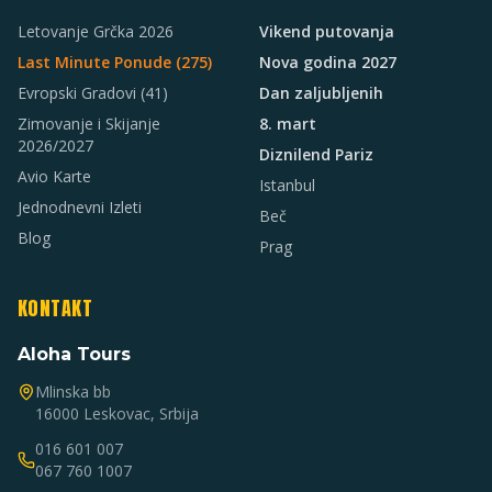
Letovanje Grčka 2026
Vikend putovanja
Last Minute Ponude (
275
)
Nova godina 2027
Evropski Gradovi
(41)
Dan zaljubljenih
Zimovanje i Skijanje
8. mart
2026/2027
Diznilend Pariz
Avio Karte
Istanbul
Jednodnevni Izleti
Beč
Blog
Prag
KONTAKT
Aloha Tours
Mlinska bb
16000 Leskovac, Srbija
016 601 007
067 760 1007