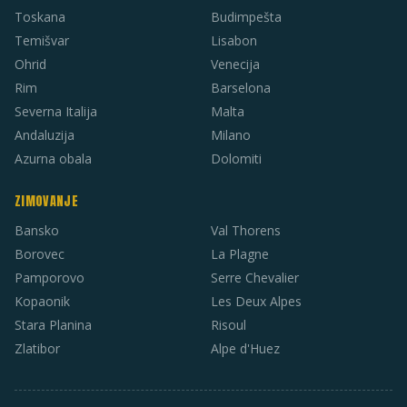
Toskana
Budimpešta
Temišvar
Lisabon
Ohrid
Venecija
Rim
Barselona
Severna Italija
Malta
Andaluzija
Milano
Azurna obala
Dolomiti
ZIMOVANJE
Bansko
Val Thorens
Borovec
La Plagne
Pamporovo
Serre Chevalier
Kopaonik
Les Deux Alpes
Stara Planina
Risoul
Zlatibor
Alpe d'Huez