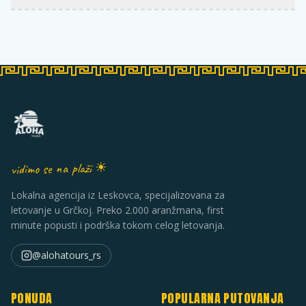
vidimo se na plaži ☀
Lokalna agencija iz Leskovca, specijalizovana za
letovanje u Grčkoj. Preko 2.000 aranžmana, first
minute popusti i podrška tokom celog letovanja.
@alohatours_rs
PONUDA
POPULARNA PUTOVANJA