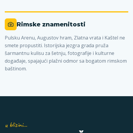
Rimske znamenitosti
Pulsku Arenu, Augustov hram, Zlatna vrata i Kaštel ne
smete propustiti. Istorijska jezgra grada pruža
šarmantnu kulisu za šetnju, fotografije i kulturne
događaje, spajajući plažni odmor sa bogatom rimskom
baštinom.
u blizini…