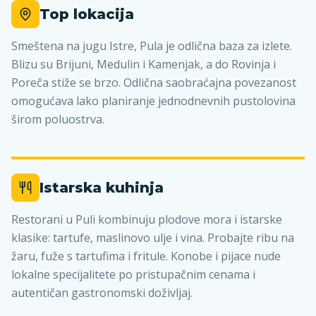
Top lokacija
Smeštena na jugu Istre, Pula je odlična baza za izlete.
Blizu su Brijuni, Medulin i Kamenjak, a do Rovinja i
Poreča stiže se brzo. Odlična saobraćajna povezanost
omogućava lako planiranje jednodnevnih pustolovina
širom poluostrva.
Istarska kuhinja
Restorani u Puli kombinuju plodove mora i istarske
klasike: tartufe, maslinovo ulje i vina. Probajte ribu na
žaru, fuže s tartufima i fritule. Konobe i pijace nude
lokalne specijalitete po pristupačnim cenama i
autentičan gastronomski doživljaj.