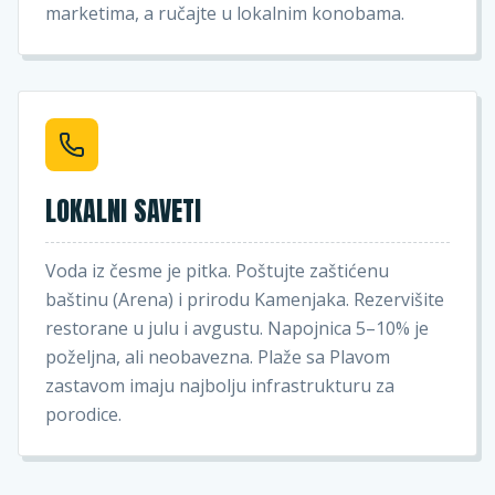
marketima, a ručajte u lokalnim konobama.
LOKALNI SAVETI
Voda iz česme je pitka. Poštujte zaštićenu
baštinu (Arena) i prirodu Kamenjaka. Rezervišite
restorane u julu i avgustu. Napojnica 5–10% je
poželjna, ali neobavezna. Plaže sa Plavom
zastavom imaju najbolju infrastrukturu za
porodice.