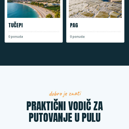
TUČEPI
PAG
0
ponuda
0
ponuda
dobro je znati
PRAKTIČNI VODIČ ZA
PUTOVANJE U PULU