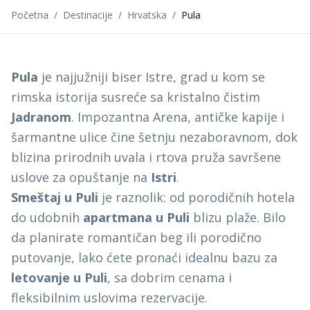
Početna
/
Destinacije
/
Hrvatska
/
Pula
Pula
je najjužniji biser Istre, grad u kom se
rimska istorija susreće sa kristalno čistim
Jadranom
. Impozantna Arena, antičke kapije i
šarmantne ulice čine šetnju nezaboravnom, dok
blizina prirodnih uvala i rtova pruža savršene
uslove za opuštanje na
Istri
.
Smeštaj u Puli
je raznolik: od porodičnih hotela
do udobnih
apartmana u Puli
blizu plaže. Bilo
da planirate romantičan beg ili porodično
putovanje, lako ćete pronaći idealnu bazu za
letovanje u Puli
, sa dobrim cenama i
fleksibilnim uslovima rezervacije.