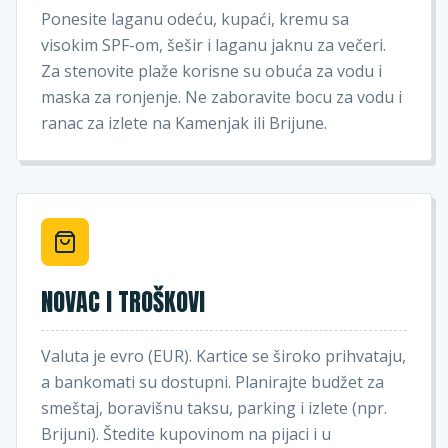
Ponesite laganu odeću, kupaći, kremu sa
visokim SPF-om, šešir i laganu jaknu za večeri.
Za stenovite plaže korisne su obuća za vodu i
maska za ronjenje. Ne zaboravite bocu za vodu i
ranac za izlete na Kamenjak ili Brijune.
NOVAC I TROŠKOVI
Valuta je evro (EUR). Kartice se široko prihvataju,
a bankomati su dostupni. Planirajte budžet za
smeštaj, boravišnu taksu, parking i izlete (npr.
Brijuni). Štedite kupovinom na pijaci i u