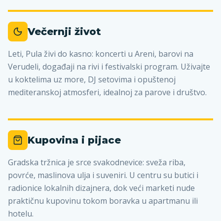
Večernji život
Leti, Pula živi do kasno: koncerti u Areni, barovi na
Verudeli, događaji na rivi i festivalski program. Uživajte
u koktelima uz more, DJ setovima i opuštenoj
mediteranskoj atmosferi, idealnoj za parove i društvo.
Kupovina i pijace
Gradska tržnica je srce svakodnevice: sveža riba,
povrće, maslinova ulja i suveniri. U centru su butici i
radionice lokalnih dizajnera, dok veći marketi nude
praktičnu kupovinu tokom boravka u apartmanu ili
hotelu.