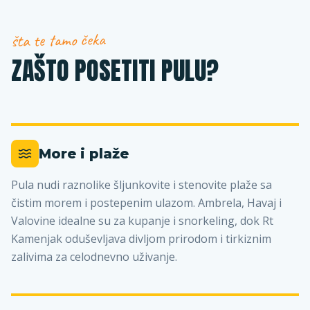
šta te tamo čeka
ZAŠTO POSETITI PULU?
More i plaže
Pula nudi raznolike šljunkovite i stenovite plaže sa
čistim morem i postepenim ulazom. Ambrela, Havaj i
Valovine idealne su za kupanje i snorkeling, dok Rt
Kamenjak oduševljava divljom prirodom i tirkiznim
zalivima za celodnevno uživanje.