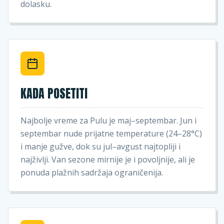
dolasku.
KADA POSETITI
Najbolje vreme za Pulu je maj–septembar. Jun i
septembar nude prijatne temperature (24–28°C)
i manje gužve, dok su jul–avgust najtopliji i
najživlji. Van sezone mirnije je i povoljnije, ali je
ponuda plažnih sadržaja ograničenija.