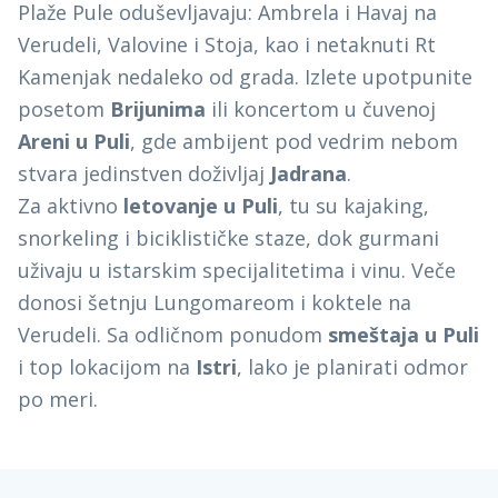
Plaže Pule oduševljavaju: Ambrela i Havaj na
Verudeli, Valovine i Stoja, kao i netaknuti Rt
Kamenjak nedaleko od grada. Izlete upotpunite
posetom
Brijunima
ili koncertom u čuvenoj
Areni u Puli
, gde ambijent pod vedrim nebom
stvara jedinstven doživljaj
Jadrana
.
Za aktivno
letovanje u Puli
, tu su kajaking,
snorkeling i biciklističke staze, dok gurmani
uživaju u istarskim specijalitetima i vinu. Veče
donosi šetnju Lungomareom i koktele na
Verudeli. Sa odličnom ponudom
smeštaja u Puli
i top lokacijom na
Istri
, lako je planirati odmor
po meri.