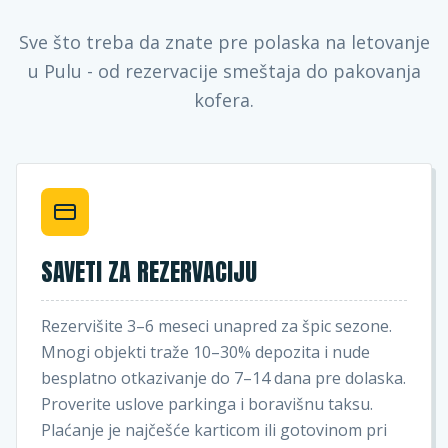
Sve što treba da znate pre polaska na letovanje
u Pulu - od rezervacije smeštaja do pakovanja
kofera.
SAVETI ZA REZERVACIJU
Rezervišite 3–6 meseci unapred za špic sezone.
Mnogi objekti traže 10–30% depozita i nude
besplatno otkazivanje do 7–14 dana pre dolaska.
Proverite uslove parkinga i boravišnu taksu.
Plaćanje je najčešće karticom ili gotovinom pri