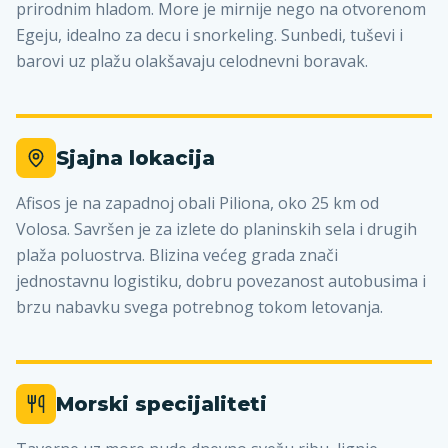
prirodnim hladom. More je mirnije nego na otvorenom
Egeju, idealno za decu i snorkeling. Sunbedi, tuševi i
barovi uz plažu olakšavaju celodnevni boravak.
Sjajna lokacija
Afisos je na zapadnoj obali Piliona, oko 25 km od
Volosa. Savršen je za izlete do planinskih sela i drugih
plaža poluostrva. Blizina većeg grada znači
jednostavnu logistiku, dobru povezanost autobusima i
brzu nabavku svega potrebnog tokom letovanja.
Morski specijaliteti