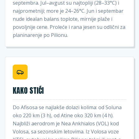
septembra. Jul–avgust su najtopliji (28–33°C) i
najprometniji; more je 24–26°C. Jun i septembar
nude idealan balans toplote, mirnije plaže i
povoljnije cene. Proleće i rana jesen su odlični za
planinarenje po Pilionu.
KAKO STIĆI
Do Afisosa se najlakše dolazi kolima: od Soluna
oko 220 km (3 h), od Atine oko 320 km (4 h).
Najbliži aerodrom je Nea Ankhialos (VOL) kod
Volosa, sa sezonskim letovima. Iz Volosa voze