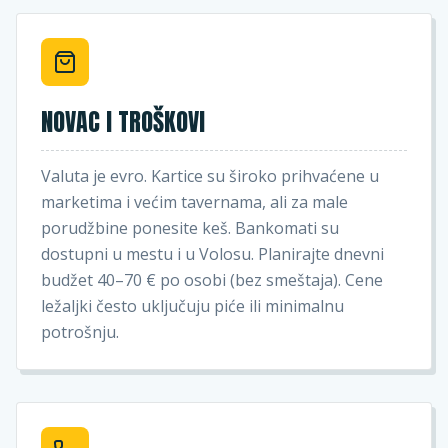
NOVAC I TROŠKOVI
Valuta je evro. Kartice su široko prihvaćene u
marketima i većim tavernama, ali za male
porudžbine ponesite keš. Bankomati su
dostupni u mestu i u Volosu. Planirajte dnevni
budžet 40–70 € po osobi (bez smeštaja). Cene
ležaljki često uključuju piće ili minimalnu
potrošnju.