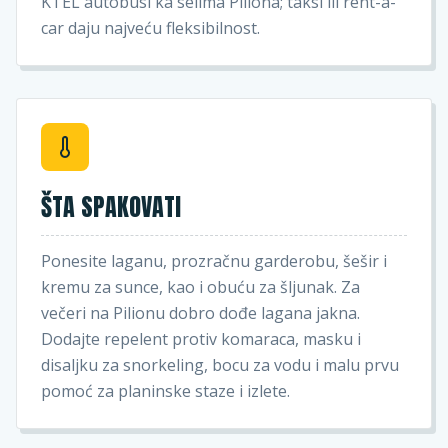
KTEL autobusi ka selima Piliona; taksi ili rent-a-
car daju najveću fleksibilnost.
ŠTA SPAKOVATI
Ponesite laganu, prozračnu garderobu, šešir i
kremu za sunce, kao i obuću za šljunak. Za
večeri na Pilionu dobro dođe lagana jakna.
Dodajte repelent protiv komaraca, masku i
disaljku za snorkeling, bocu za vodu i malu prvu
pomoć za planinske staze i izlete.