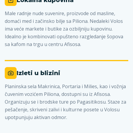
Lokalna kupovina
Male radnje nude suvenire, proizvode od masline,
domaći med i začinsko bilje sa Piliona. Nedaleki Volos
ima veće markete i butike za ozbiljniju kupovinu.
Idealno je kombinovati opušteno razgledanje šopova
sa kafom na trgu u centru Afisosa.
Izleti u blizini
Planinska sela Makrinica, Portaria i Milies, kao i vožnja
čuvenim vozićem Piliona, dostupni su iz Afisosa.
Organizuju se i brodske ture po Pagasitikosu. Staze za
pešačenje, skriveni zalivi i kulturne posete u Volosu
upotpunjuju aktivan odmor.