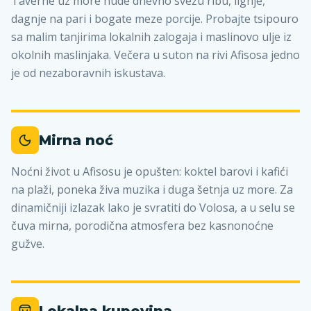
Taverne uz more nude dnevno svežu ribu, lignje,
dagnje na pari i bogate meze porcije. Probajte tsipouro
sa malim tanjirima lokalnih zalogaja i maslinovo ulje iz
okolnih maslinjaka. Večera u suton na rivi Afisosa jedno
je od nezaboravnih iskustava.
Mirna noć
Noćni život u Afisosu je opušten: koktel barovi i kafići
na plaži, poneka živa muzika i duga šetnja uz more. Za
dinamičniji izlazak lako je svratiti do Volosa, a u selu se
čuva mirna, porodična atmosfera bez kasnonoćne
gužve.