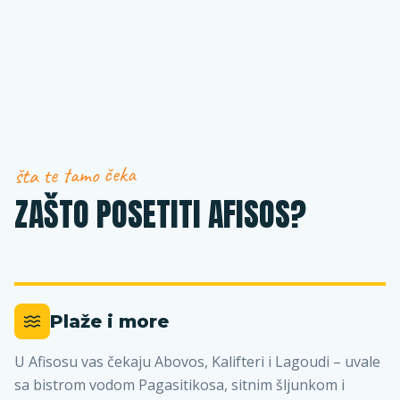
šta te tamo čeka
ZAŠTO POSETITI AFISOS?
Plaže i more
U Afisosu vas čekaju Abovos, Kalifteri i Lagoudi – uvale
sa bistrom vodom Pagasitikosa, sitnim šljunkom i