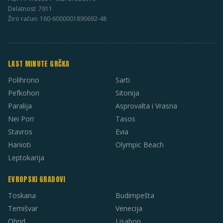
Delatnost: 7911
Žiro račun: 160-6000001890692-48
LAST MINUTE GRČKA
Polihrono
Sarti
Pefkohori
Sitonija
Paralija
Asprovalta i Vrasna
Nei Pori
Tasos
Stavros
Evia
Hanioti
Olympic Beach
Leptokarija
EVROPSKI GRADOVI
Toskana
Budimpešta
Temišvar
Venecija
Ohrid
Lisabon