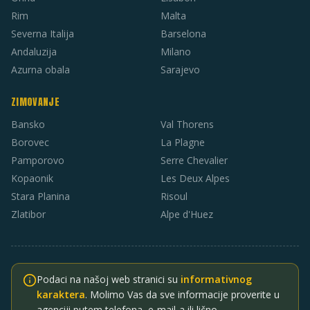
Rim
Malta
Severna Italija
Barselona
Andaluzija
Milano
Azurna obala
Sarajevo
ZIMOVANJE
Bansko
Val Thorens
Borovec
La Plagne
Pamporovo
Serre Chevalier
Kopaonik
Les Deux Alpes
Stara Planina
Risoul
Zlatibor
Alpe d'Huez
Podaci na našoj web stranici su
informativnog
karaktera
. Molimo Vas da sve informacije proverite u
agenciji putem telefona, e-mail-a ili lično.