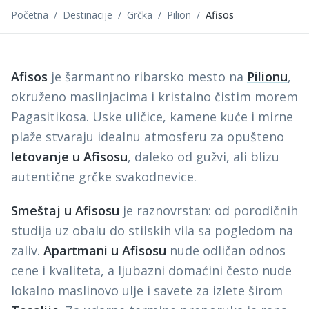
Početna
/
Destinacije
/
Grčka
/
Pilion
/
Afisos
Afisos
je šarmantno ribarsko mesto na
Pilionu
,
okruženo maslinjacima i kristalno čistim morem
Pagasitikosa. Uske uličice, kamene kuće i mirne
plaže stvaraju idealnu atmosferu za opušteno
letovanje u Afisosu
, daleko od gužvi, ali blizu
autentične grčke svakodnevice.
Smeštaj u Afisosu
je raznovrstan: od porodičnih
studija uz obalu do stilskih vila sa pogledom na
zaliv.
Apartmani u Afisosu
nude odličan odnos
cene i kvaliteta, a ljubazni domaćini često nude
lokalno maslinovo ulje i savete za izlete širom