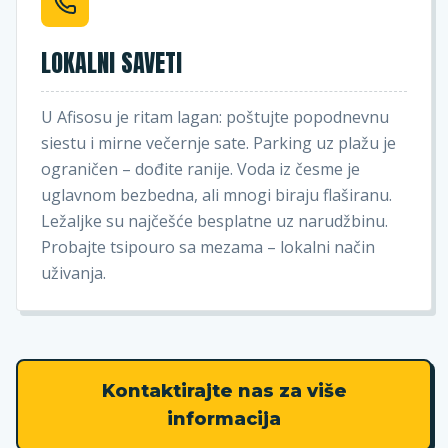
LOKALNI SAVETI
U Afisosu je ritam lagan: poštujte popodnevnu
siestu i mirne večernje sate. Parking uz plažu je
ograničen – dođite ranije. Voda iz česme je
uglavnom bezbedna, ali mnogi biraju flaširanu.
Ležaljke su najčešće besplatne uz narudžbinu.
Probajte tsipouro sa mezama – lokalni način
uživanja.
Kontaktirajte nas za više
informacija