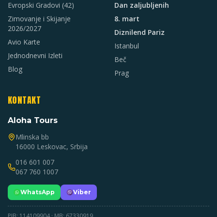
Evropski Gradovi
(42)
Dan zaljubljenih
Zimovanje i Skijanje
8. mart
2026/2027
Diznilend Pariz
Avio Karte
Istanbul
Jednodnevni Izleti
Beč
Blog
Prag
KONTAKT
Aloha Tours
Mlinska bb
16000 Leskovac, Srbija
016 601 007
067 760 1007
WhatsApp
Viber
PIB: 114109904 · MB: 67330919