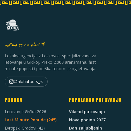
vidimo se na plaži ☀
Lokalna agencija iz Leskovca, specijalizovana za
letovanje u Grčkoj. Preko 2.000 aranžmana, first
minute popusti i podrška tokom celog letovanja.
@alohatours_rs
PONUDA
POPULARNA PUTOVANJA
Letovanje Grčka 2026
Vikend putovanja
Last Minute Ponude (
245
)
Nova godina 2027
Evropski Gradovi
(42)
Dan zaljubljenih