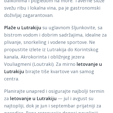
balkonima i pogledom na more. Taverne služe
svežu ribu i lokalna vina, pa je gastronomski
doživljaj zagarantovan.
Plaže u Lutrakiju
su uglavnom šljunkovite, sa
bistrom vodom i dobrim sadržajima, idealne za
plivanje, snorkeling i vodene sportove. Ne
propustite izlete iz Lutrakija do Korintskog
kanala, Akrokorinta i obližnjeg jezera
Vouliagmeni (Loutraki). Za mirno
letovanje u
Lutrakiju
birajte tiše kvartove van samog
centra.
Planirajte unapred i osigurajte najbolji termin
za
letovanje u Lutrakiju
— jul i avgust su
najtopliji, dok je jun i septembar prijatniji za