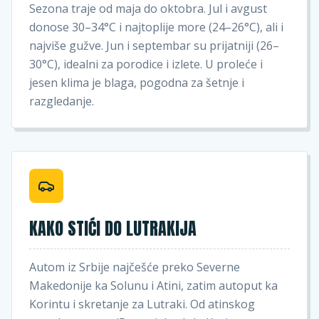
Sezona traje od maja do oktobra. Jul i avgust
donose 30–34°C i najtoplije more (24–26°C), ali i
najviše gužve. Jun i septembar su prijatniji (26–
30°C), idealni za porodice i izlete. U proleće i
jesen klima je blaga, pogodna za šetnje i
razgledanje.
KAKO STIĆI DO LUTRAKIJA
Autom iz Srbije najčešće preko Severne
Makedonije ka Solunu i Atini, zatim autoput ka
Korintu i skretanje za Lutraki. Od atinskog