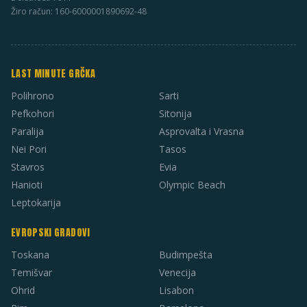
Žiro račun: 160-6000001890692-48
LAST MINUTE GRČKA
Polihrono
Sarti
Pefkohori
Sitonija
Paralija
Asprovalta i Vrasna
Nei Pori
Tasos
Stavros
Evia
Hanioti
Olympic Beach
Leptokarija
EVROPSKI GRADOVI
Toskana
Budimpešta
Temišvar
Venecija
Ohrid
Lisabon