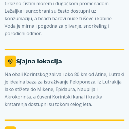
tirkizno čistim morem i dugačkom promenadom.
Ležaljke i suncobrani su često dostupni uz
konzumaciju, a beach barovi nude tuševe i kabine.
Voda je mirna i pogodna za plivanje, snorkeling i
porodični odmor.
Sjajna lokacija
Na obali Korintskog zaliva i oko 80 km od Atine, Lutraki
je idealna baza za istraživanje Peloponeza. Iz Lutrakija
lako stižete do Mikene, Epidaura, Nauplija i
Akrokorinta, a čuveni Korintski kanal i kratka
krstarenja dostupni su tokom celog leta.