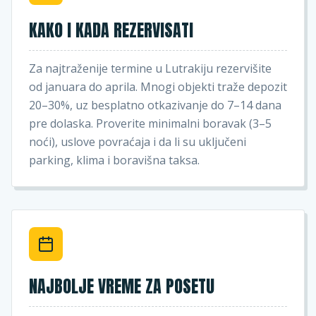
KAKO I KADA REZERVISATI
Za najtraženije termine u Lutrakiju rezervišite
od januara do aprila. Mnogi objekti traže depozit
20–30%, uz besplatno otkazivanje do 7–14 dana
pre dolaska. Proverite minimalni boravak (3–5
noći), uslove povraćaja i da li su uključeni
parking, klima i boravišna taksa.
NAJBOLJE VREME ZA POSETU