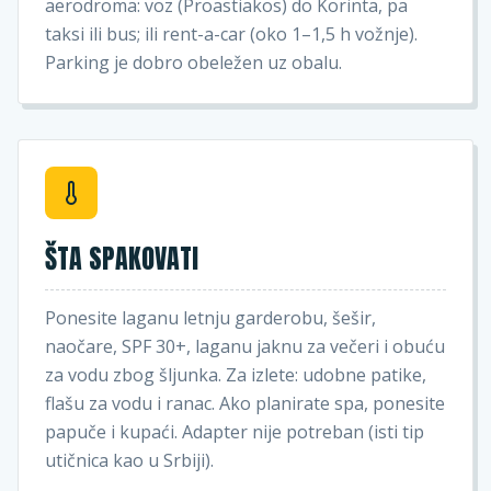
aerodroma: voz (Proastiakos) do Korinta, pa
taksi ili bus; ili rent-a-car (oko 1–1,5 h vožnje).
Parking je dobro obeležen uz obalu.
ŠTA SPAKOVATI
Ponesite laganu letnju garderobu, šešir,
naočare, SPF 30+, laganu jaknu za večeri i obuću
za vodu zbog šljunka. Za izlete: udobne patike,
flašu za vodu i ranac. Ako planirate spa, ponesite
papuče i kupaći. Adapter nije potreban (isti tip
utičnica kao u Srbiji).