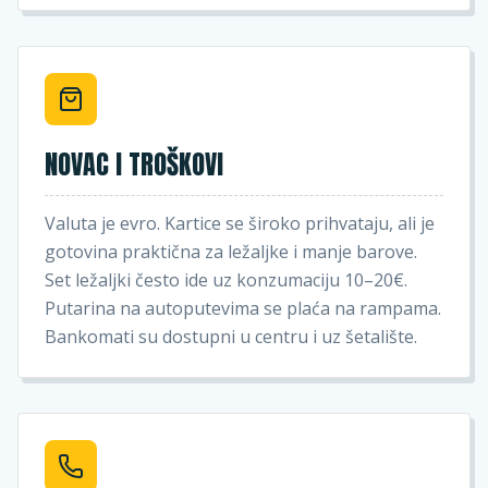
NOVAC I TROŠKOVI
Valuta je evro. Kartice se široko prihvataju, ali je
gotovina praktična za ležaljke i manje barove.
Set ležaljki često ide uz konzumaciju 10–20€.
Putarina na autoputevima se plaća na rampama.
Bankomati su dostupni u centru i uz šetalište.