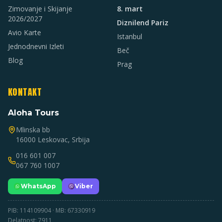
Zimovanje i Skijanje
8. mart
2026/2027
Diznilend Pariz
Avio Karte
Istanbul
Jednodnevni Izleti
Beč
Blog
Prag
KONTAKT
Aloha Tours
Mlinska bb
16000 Leskovac, Srbija
016 601 007
067 760 1007
WhatsApp
Viber
PIB: 114109904 · MB: 67330919
Delatnost: 7911