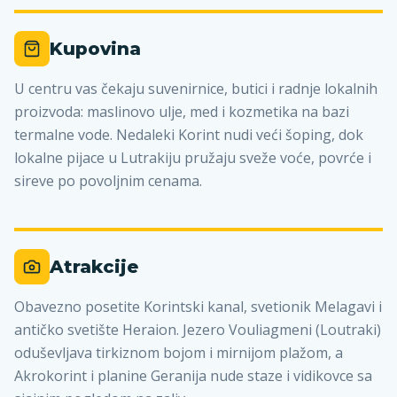
Kupovina
U centru vas čekaju suvenirnice, butici i radnje lokalnih
proizvoda: maslinovo ulje, med i kozmetika na bazi
termalne vode. Nedaleki Korint nudi veći šoping, dok
lokalne pijace u Lutrakiju pružaju sveže voće, povrće i
sireve po povoljnim cenama.
Atrakcije
Obavezno posetite Korintski kanal, svetionik Melagavi i
antičko svetište Heraion. Jezero Vouliagmeni (Loutraki)
oduševljava tirkiznom bojom i mirnijom plažom, a
Akrokorint i planine Geranija nude staze i vidikovce sa