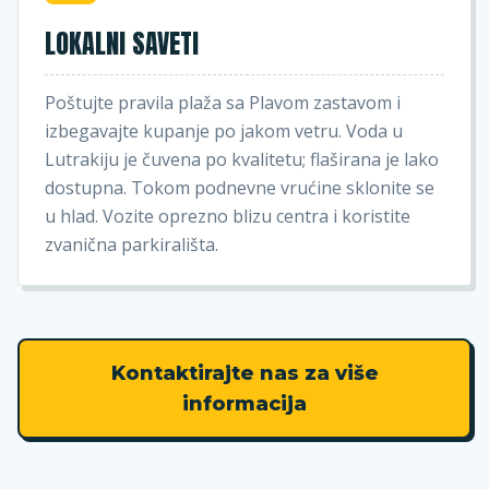
LOKALNI SAVETI
Poštujte pravila plaža sa Plavom zastavom i
izbegavajte kupanje po jakom vetru. Voda u
Lutrakiju je čuvena po kvalitetu; flaširana je lako
dostupna. Tokom podnevne vrućine sklonite se
u hlad. Vozite oprezno blizu centra i koristite
zvanična parkirališta.
Kontaktirajte nas za više
informacija