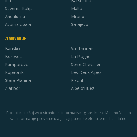
Rim
Barselona
Severna Italija
Malta
Andaluzija
Milano
Azurna obala
Sarajevo
ZIMOVANJE
Bansko
Val Thorens
Borovec
La Plagne
Pamporovo
Serre Chevalier
Kopaonik
Les Deux Alpes
Stara Planina
Risoul
Zlatibor
Alpe d'Huez
Podaci na našoj web stranici su informativnog karaktera. Molimo Vas da
sve informacije proverite u agenciji putem telefona, e-mail-a ili lično.