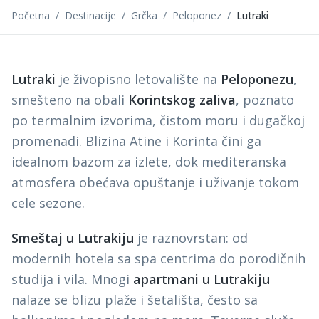
Početna
/
Destinacije
/
Grčka
/
Peloponez
/
Lutraki
Lutraki
je živopisno letovalište na
Peloponezu
,
smešteno na obali
Korintskog zaliva
, poznato
po termalnim izvorima, čistom moru i dugačkoj
promenadi. Blizina Atine i Korinta čini ga
idealnom bazom za izlete, dok mediteranska
atmosfera obećava opuštanje i uživanje tokom
cele sezone.
Smeštaj u Lutrakiju
je raznovrstan: od
modernih hotela sa spa centrima do porodičnih
studija i vila. Mnogi
apartmani u Lutrakiju
nalaze se blizu plaže i šetališta, često sa