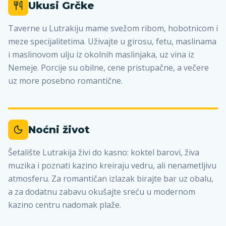
Ukusi Grčke
Taverne u Lutrakiju mame svežom ribom, hobotnicom i
meze specijalitetima. Uživajte u girosu, fetu, maslinama
i maslinovom ulju iz okolnih maslinjaka, uz vina iz
Nemeje. Porcije su obilne, cene pristupačne, a večere
uz more posebno romantične.
Noćni život
Šetalište Lutrakija živi do kasno: koktel barovi, živa
muzika i poznati kazino kreiraju vedru, ali nenametljivu
atmosferu. Za romantičan izlazak birajte bar uz obalu,
a za dodatnu zabavu okušajte sreću u modernom
kazino centru nadomak plaže.