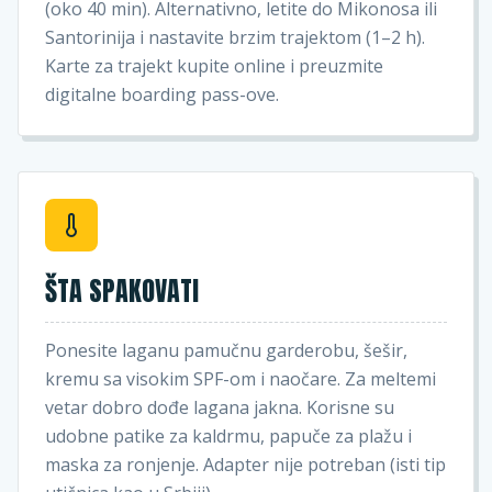
(oko 40 min). Alternativno, letite do Mikonosa ili
Santorinija i nastavite brzim trajektom (1–2 h).
Karte za trajekt kupite online i preuzmite
digitalne boarding pass-ove.
ŠTA SPAKOVATI
Ponesite laganu pamučnu garderobu, šešir,
kremu sa visokim SPF-om i naočare. Za meltemi
vetar dobro dođe lagana jakna. Korisne su
udobne patike za kaldrmu, papuče za plažu i
maska za ronjenje. Adapter nije potreban (isti tip