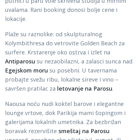
putnici u paru vole skrivena studija u mirnim
uvalama. Rani booking donosi bolje cene i
lokacije.
Plaže su raznolike: od skulpturalnog
Kolymbithresa do vetrovite Golden Beach za
surfere. Krstarenje oko
ostrva
i izlet na
Antiparosu
su nezaobilazni, a zalasci sunca nad
Egejskom moru
su posebni. U tavernama
probajte svežu ribu, lokalne sireve i vino –
savršen pratilac za
letovanje na Parosu
.
Naousa noću nudi koktel barove i elegantne
lounge vrtove, dok Parikija mami šopingom i
galerijama lokalnih umetnika. Za bezbrižan
boravak rezervišite
smeštaj na Parosu