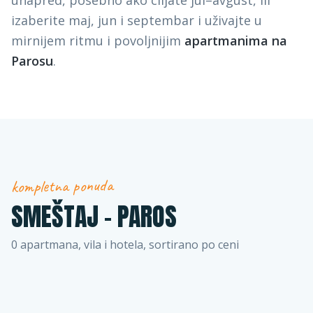
unapred, posebno ako ciljate jul–avgust, ili
izaberite maj, jun i septembar i uživajte u
mirnijem ritmu i povoljnijim
apartmanima na
Parosu
.
kompletna ponuda
SMEŠTAJ –
PAROS
0
apartmana, vila i hotela, sortirano po ceni