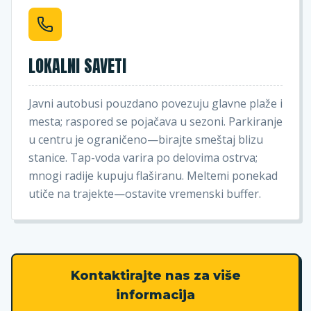
LOKALNI SAVETI
Javni autobusi pouzdano povezuju glavne plaže i
mesta; raspored se pojačava u sezoni. Parkiranje
u centru je ograničeno—birajte smeštaj blizu
stanice. Tap-voda varira po delovima ostrva;
mnogi radije kupuju flaširanu. Meltemi ponekad
utiče na trajekte—ostavite vremenski buffer.
Kontaktirajte nas za više
informacija