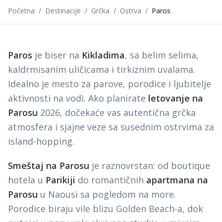
Početna
/
Destinacije
/
Grčka
/
Ostrva
/
Paros
Paros
je biser na
Kikladima
, sa belim selima,
kaldrmisanim uličicama i tirkiznim uvalama.
Idealno je mesto za parove, porodice i ljubitelje
aktivnosti na vodi. Ako planirate
letovanje na
Parosu
2026, dočekaće vas autentična grčka
atmosfera i sjajne veze sa susednim ostrvima za
island-hopping.
Smeštaj na Parosu
je raznovrstan: od boutique
hotela u
Parikiji
do romantičnih
apartmana na
Parosu
u Naousi sa pogledom na more.
Porodice biraju vile blizu Golden Beach-a, dok