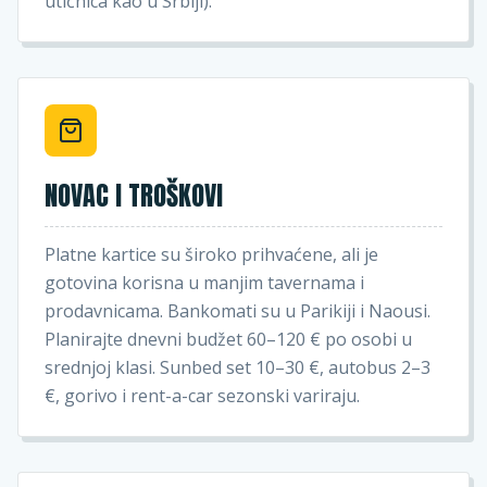
utičnica kao u Srbiji).
NOVAC I TROŠKOVI
Platne kartice su široko prihvaćene, ali je
gotovina korisna u manjim tavernama i
prodavnicama. Bankomati su u Parikiji i Naousi.
Planirajte dnevni budžet 60–120 € po osobi u
srednjoj klasi. Sunbed set 10–30 €, autobus 2–3
€, gorivo i rent-a-car sezonski variraju.