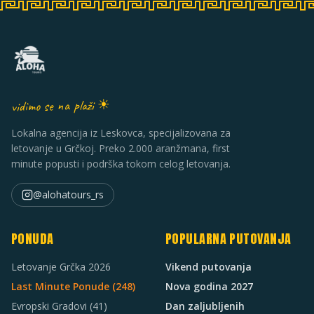
vidimo se na plaži ☀
Lokalna agencija iz Leskovca, specijalizovana za
letovanje u Grčkoj. Preko 2.000 aranžmana, first
minute popusti i podrška tokom celog letovanja.
@alohatours_rs
PONUDA
POPULARNA PUTOVANJA
Letovanje Grčka 2026
Vikend putovanja
Last Minute Ponude (
248
)
Nova godina 2027
Evropski Gradovi
(41)
Dan zaljubljenih