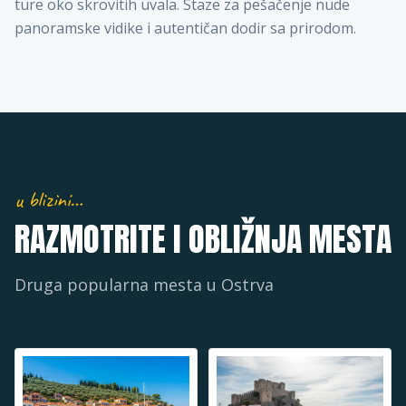
ture oko skrovitih uvala. Staze za pešačenje nude
panoramske vidike i autentičan dodir sa prirodom.
u blizini…
RAZMOTRITE I OBLIŽNJA MESTA
Druga popularna mesta u
Ostrva