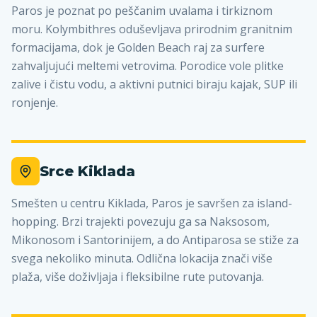
Paros je poznat po peščanim uvalama i tirkiznom
moru. Kolymbithres oduševljava prirodnim granitnim
formacijama, dok je Golden Beach raj za surfere
zahvaljujući meltemi vetrovima. Porodice vole plitke
zalive i čistu vodu, a aktivni putnici biraju kajak, SUP ili
ronjenje.
Srce Kiklada
Smešten u centru Kiklada, Paros je savršen za island-
hopping. Brzi trajekti povezuju ga sa Naksosom,
Mikonosom i Santorinijem, a do Antiparosa se stiže za
svega nekoliko minuta. Odlična lokacija znači više
plaža, više doživljaja i fleksibilne rute putovanja.