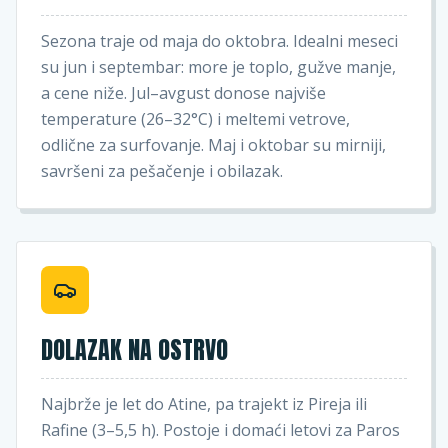
Sezona traje od maja do oktobra. Idealni meseci
su jun i septembar: more je toplo, gužve manje,
a cene niže. Jul–avgust donose najviše
temperature (26–32°C) i meltemi vetrove,
odlične za surfovanje. Maj i oktobar su mirniji,
savršeni za pešačenje i obilazak.
DOLAZAK NA OSTRVO
Najbrže je let do Atine, pa trajekt iz Pireja ili
Rafine (3–5,5 h). Postoje i domaći letovi za Paros