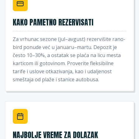
KAKO PAMETNO REZERVISATI
Za vrhunac sezone (jul–avgust) rezervišite rano-
bird ponude već u januaru–martu. Depozit je
često 10–30%, a ostatak se plaća na licu mesta
karticom ili gotovinom. Proverite fleksibilne
tarife i uslove otkazivanja, kao i udaljenost
smeštaja od plaže i stanice autobusa.
NAJBOLJE VREME ZA DOLAZAK