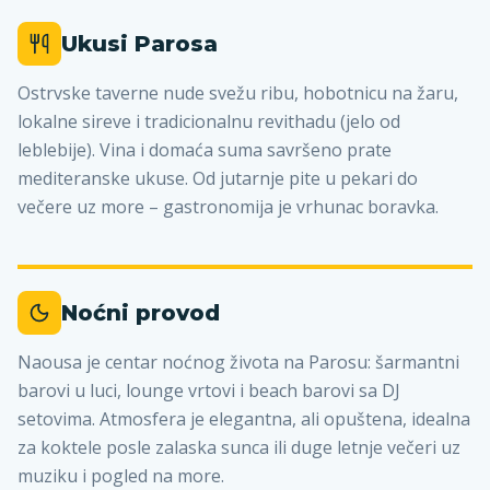
Ukusi Parosa
Ostrvske taverne nude svežu ribu, hobotnicu na žaru,
lokalne sireve i tradicionalnu revithadu (jelo od
leblebije). Vina i domaća suma savršeno prate
mediteranske ukuse. Od jutarnje pite u pekari do
večere uz more – gastronomija je vrhunac boravka.
Noćni provod
Naousa je centar noćnog života na Parosu: šarmantni
barovi u luci, lounge vrtovi i beach barovi sa DJ
setovima. Atmosfera je elegantna, ali opuštena, idealna
za koktele posle zalaska sunca ili duge letnje večeri uz
muziku i pogled na more.