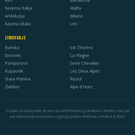
Rim
Barselona
Severna Italija
Malta
Andaluzija
Milano
Azurna obala
Linc
ZIMOVANJE
Bansko
Val Thorens
Borovec
La Plagne
Pamporovo
Serre Chevalier
Kopaonik
Les Deux Alpes
Stara Planina
Risoul
Zlatibor
Alpe d'Huez
Podaci na našoj web stranici su informativnog karaktera. Molimo Vas da
sve informacije proverite u agenciji putem telefona, e-mail-a ili lično.