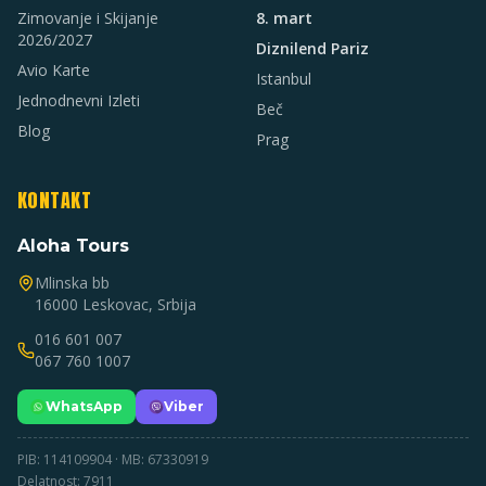
Zimovanje i Skijanje
8. mart
2026/2027
Diznilend Pariz
Avio Karte
Istanbul
Jednodnevni Izleti
Beč
Blog
Prag
KONTAKT
Aloha Tours
Mlinska bb
16000 Leskovac, Srbija
016 601 007
067 760 1007
WhatsApp
Viber
PIB: 114109904 · MB: 67330919
Delatnost: 7911