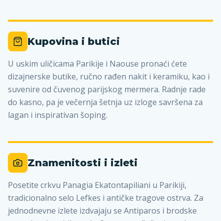
Kupovina i butici
U uskim uličicama Parikije i Naouse pronaći ćete
dizajnerske butike, ručno rađen nakit i keramiku, kao i
suvenire od čuvenog parijskog mermera. Radnje rade
do kasno, pa je večernja šetnja uz izloge savršena za
lagan i inspirativan šoping.
Znamenitosti i izleti
Posetite crkvu Panagia Ekatontapiliani u Parikiji,
tradicionalno selo Lefkes i antičke tragove ostrva. Za
jednodnevne izlete izdvajaju se Antiparos i brodske