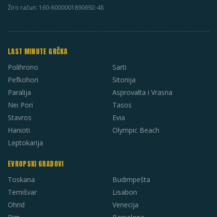
Žiro račun: 160-6000001890692-48
LAST MINUTE GRČKA
Polihrono
Sarti
Pefkohori
Sitonija
Paralija
Asprovalta i Vrasna
Nei Pori
Tasos
Stavros
Evia
Hanioti
Olympic Beach
Leptokarija
EVROPSKI GRADOVI
Toskana
Budimpešta
Temišvar
Lisabon
Ohrid
Venecija