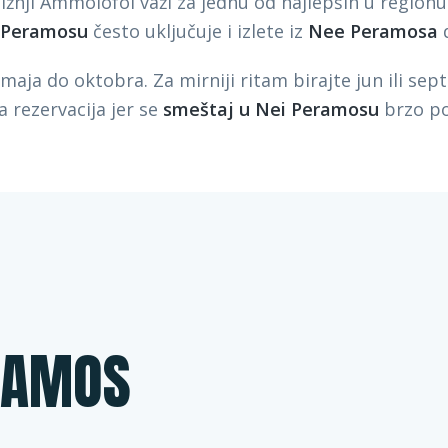
ližnji Ammolofoi važi za jednu od najlepših u region
i Peramosu
često uključuje i izlete iz
Nee Peramosa
d
aja do oktobra. Za mirniji ritam birajte jun ili sept
 rezervacija jer se
smeštaj u Nei Peramosu
brzo po
RAMOS