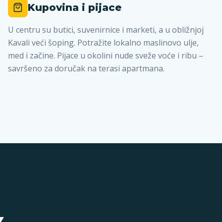
Kupovina i pijace
U centru su butici, suvenirnice i marketi, a u obližnjoj
Kavali veći šoping. Potražite lokalno maslinovo ulje,
med i začine. Pijace u okolini nude sveže voće i ribu –
savršeno za doručak na terasi apartmana.