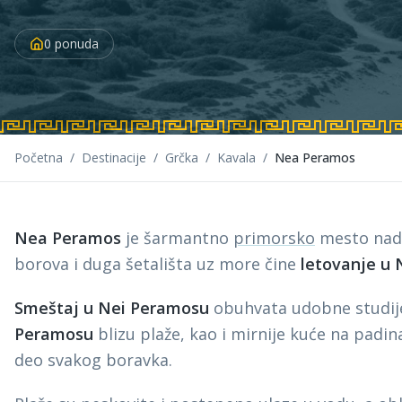
0
ponuda
Početna
/
Destinacije
/
Grčka
/
Kavala
/
Nea Peramos
Nea Peramos
je šarmantno
primorsko
mesto na
borova i duga šetališta uz more čine
letovanje u
Smeštaj u Nei Peramosu
obuhvata udobne studije
Peramosu
blizu plaže, kao i mirnije kuće na padi
deo svakog boravka.