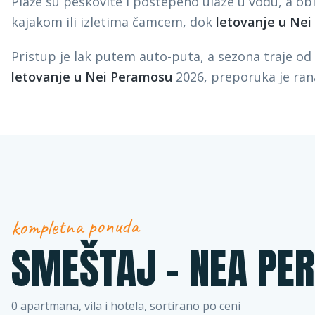
Plaže su peskovite i postepeno ulaze u vodu, a ob
kajakom ili izletima čamcem, dok
letovanje u Ne
Pristup je lak putem auto-puta, a sezona traje od m
letovanje u Nei Peramosu
2026, preporuka je rana
kompletna ponuda
SMEŠTAJ –
NEA PE
0
apartmana, vila i hotela, sortirano po ceni