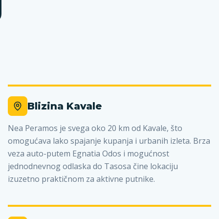
U
Blizina Kavale
Nea Peramos je svega oko 20 km od Kavale, što
omogućava lako spajanje kupanja i urbanih izleta. Brza
veza auto-putem Egnatia Odos i mogućnost
jednodnevnog odlaska do Tasosa čine lokaciju
izuzetno praktičnom za aktivne putnike.