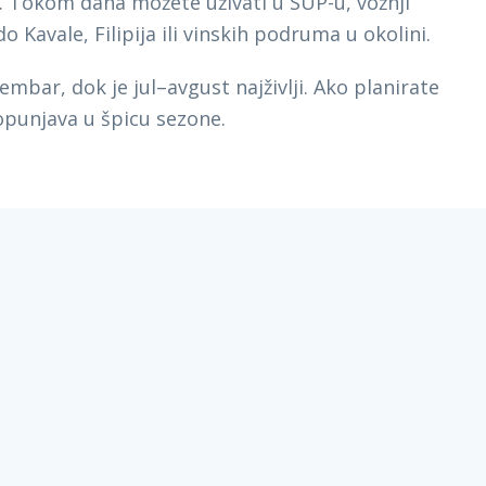
u. Tokom dana možete uživati u SUP-u, vožnji
o Kavale, Filipija ili vinskih podruma u okolini.
embar, dok je jul–avgust najživlji. Ako planirate
punjava u špicu sezone.