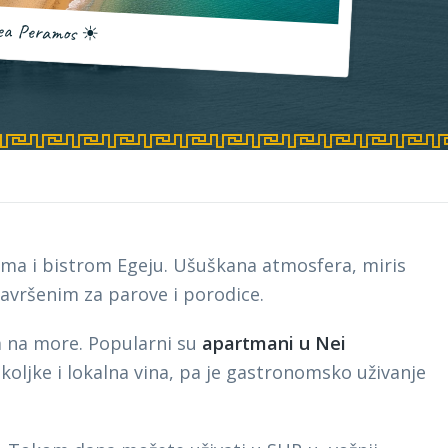
ea Peramos
☀
ma i bistrom Egeju. Ušuškana atmosfera, miris
avršenim za parove i porodice.
 na more. Popularni su
apartmani u Nei
koljke i lokalna vina, pa je gastronomsko uživanje