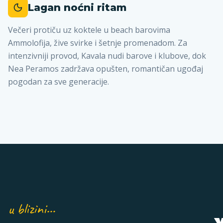
Lagan noćni ritam
Večeri protiču uz koktele u beach barovima
Ammolofija, žive svirke i šetnje promenadom. Za
intenzivniji provod, Kavala nudi barove i klubove, dok
Nea Peramos zadržava opušten, romantičan ugođaj
pogodan za sve generacije.
u blizini…