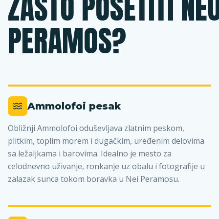
ZAŠTO POSETITI NE
PERAMOS?
Ammolofoi pesak
Obližnji Ammolofoi oduševljava zlatnim peskom,
plitkim, toplim morem i dugačkim, uređenim delovima
sa ležaljkama i barovima. Idealno je mesto za
celodnevno uživanje, ronkanje uz obalu i fotografije u
zalazak sunca tokom boravka u Nei Peramosu.