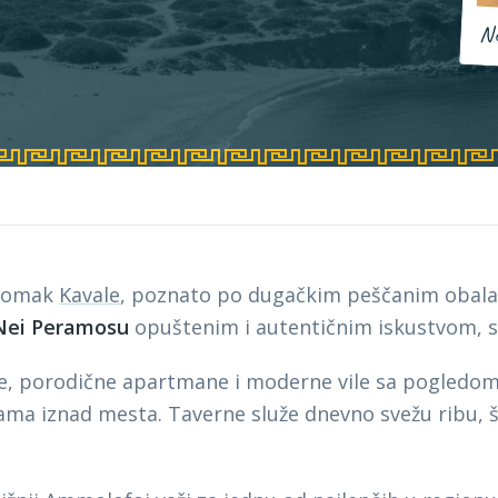
N
domak
Kavale
, poznato po dugačkim peščanim obala
 Nei Peramosu
opuštenim i autentičnim iskustvom, s
, porodične apartmane i moderne vile sa pogledom
nama iznad mesta. Taverne služe dnevno svežu ribu, š