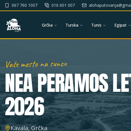
067 760 1007
016 601 007
alohaputovanja@gmai
Grčka
Turska
Tunis
Egipat
Vaše mesto na suncu
NEA PERAMOS
LE
2026
Kavala, Grčka