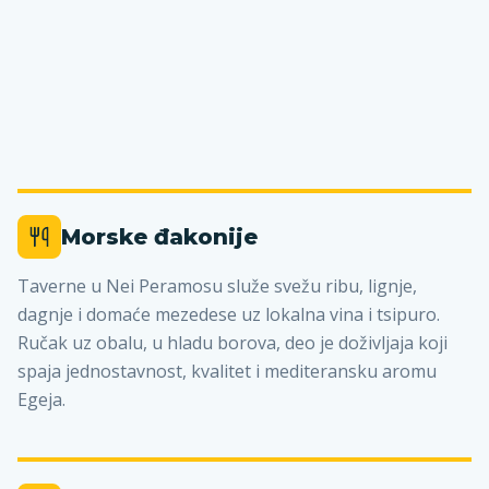
Morske đakonije
Taverne u Nei Peramosu služe svežu ribu, lignje,
dagnje i domaće mezedese uz lokalna vina i tsipuro.
Ručak uz obalu, u hladu borova, deo je doživljaja koji
spaja jednostavnost, kvalitet i mediteransku aromu
Egeja.