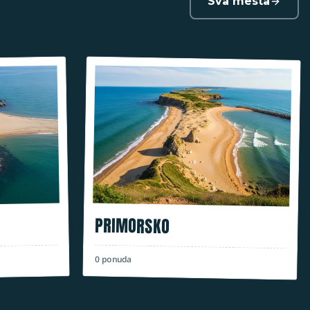
Sva mesta
PRIMORSKO
0
ponuda