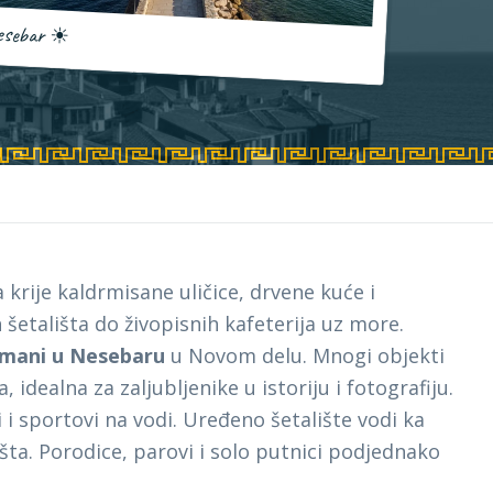
sebar
☀
 krije kaldrmisane uličice, drvene kuće i
šetališta do živopisnih kafeterija uz more.
mani u Nesebaru
u Novom delu. Mnogi objekti
 idealna za zaljubljenike u istoriju i fotografiju.
i sportovi na vodi. Uređeno šetalište vodi ka
ta. Porodice, parovi i solo putnici podjednako