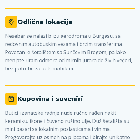
Odlična lokacija
Nesebar se nalazi blizu aerodroma u Burgasu, sa
redovnim autobuskim vezama i brzim transferima.
Povezan je šetalištem sa Sunčevim Bregom, pa lako
menjate ritam odmora od mirnih jutara do živih večeri,
bez potrebe za automobilom.
Kupovina i suveniri
Butici i zanatske radnje nude ručno rađen nakit,
keramiku, ikone i čuveno ružino ulje. Duž šetališta su
mini bazari sa lokalnim poslasticama i vinima.
Pregovarajte uz osmeh na pijacama i birajte unikatne