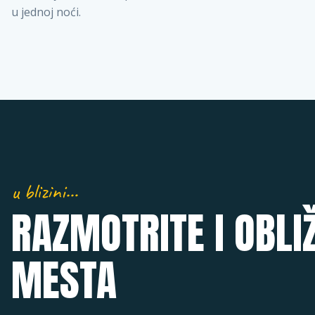
u jednoj noći.
u blizini…
RAZMOTRITE I OBLI
MESTA