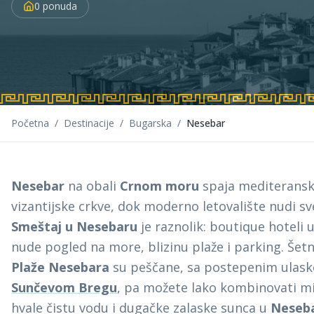
0
ponuda
Početna
/
Destinacije
/
Bugarska
/
Nesebar
Nesebar
na obali
Crnom moru
spaja mediteranski 
vizantijske crkve, dok moderno letovalište nudi 
Smeštaj u Nesebaru
je raznolik: boutique hoteli 
nude pogled na more, blizinu plaže i parking. Šet
Plaže Nesebara
su peščane, sa postepenim ulaskom
Sunčevom Bregu
, pa možete lako kombinovati mi
hvale čistu vodu i dugačke zalaske sunca u
Neseb