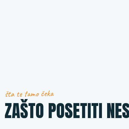
šta te tamo čeka
ZAŠTO POSETITI NE