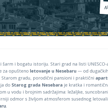
Ne
šarm i bogatu istoriju. Stari grad na listi UNESCO-a
sve za opušteno
letovanje u Nesebaru
— od dugačkih 
u Starom gradu, porodični pansioni i praktični
apart
nja do
Starog grada Nesebara
je kratka i romantična,
 u vodu i brojnim sadržajima: ležaljke, suncobrani 
rniji odmor s življom atmosferom susednog letovališ
aru
.