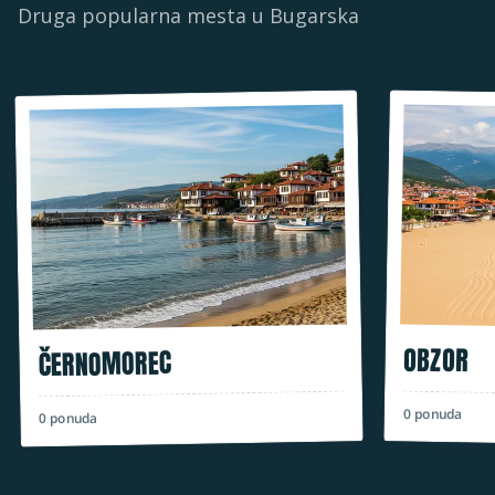
Druga popularna mesta u
Bugarska
OBZOR
ČERNOMOREC
0
ponuda
ponuda
0