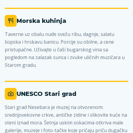
Morska kuhinja
Taverne uz obalu nude svežu ribu, dagnje, salatu
šopska i hrskavu banicu. Porcije su obilne, a cene
pristupačne. Uživajte u čaši bugarskog vina sa
pogledom na zalazak sunca i zvuke uličnih muzičara u
Starom gradu.
UNESCO Stari grad
Stari grad Nesebara je muzej na otvorenom:
srednjovekovne crkve, antičke zidine i slikovite kuće na
steni iznad mora. Šetnja uskim sokacima otkriva male
galerije, muzeje i foto-tačke koje pričaju priču dugačku