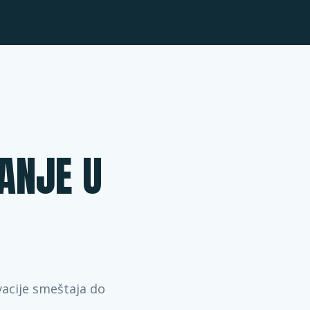
ANJE U
vacije smeštaja do