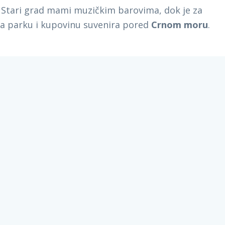
, Stari grad mami muzičkim barovima, dok je za
kva parku i kupovinu suvenira pored
Crnom moru
.