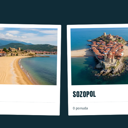
SOZOPOL
ponuda
0