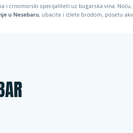
a i crnomorski specijaliteti uz bugarska vina. Noću
nje u Nesebaru
, ubacite i izlete brodom, posetu a
BAR