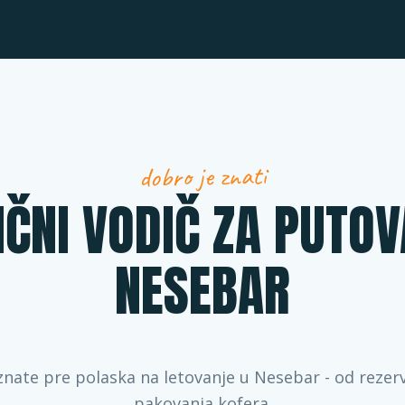
dobro je znati
IČNI VODIČ ZA PUTOV
NESEBAR
znate pre polaska na letovanje u Nesebar - od rezer
pakovanja kofera.