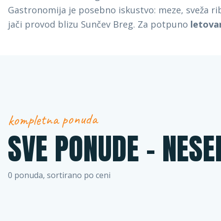
Gastronomija je posebno iskustvo: meze, sveža rib
jači provod blizu Sunčev Breg. Za potpuno
letova
kompletna ponuda
SVE PONUDE -
NESE
0
ponuda, sortirano po ceni