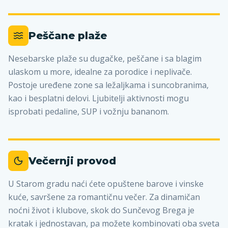
Peščane plaže
Nesebarske plaže su dugačke, peščane i sa blagim
ulaskom u more, idealne za porodice i neplivače.
Postoje uređene zone sa ležaljkama i suncobranima,
kao i besplatni delovi. Ljubitelji aktivnosti mogu
isprobati pedaline, SUP i vožnju bananom.
Večernji provod
U Starom gradu naći ćete opuštene barove i vinske
kuće, savršene za romantičnu večer. Za dinamičan
noćni život i klubove, skok do Sunčevog Brega je
kratak i jednostavan, pa možete kombinovati oba sveta