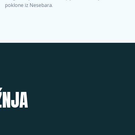
poklone iz Nesebara.
ŽNJA