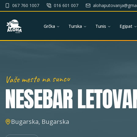
067 760 1007
016 601 007
alohaputovanja@gmai
Grčka
Turska
Tunis
Egipat
Vaše mesto na suncu
NESEBAR
LETOVA
Bugarska, Bugarska