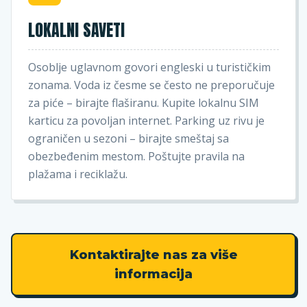
LOKALNI SAVETI
Osoblje uglavnom govori engleski u turističkim
zonama. Voda iz česme se često ne preporučuje
za piće – birajte flaširanu. Kupite lokalnu SIM
karticu za povoljan internet. Parking uz rivu je
ograničen u sezoni – birajte smeštaj sa
obezbeđenim mestom. Poštujte pravila na
plažama i reciklažu.
Kontaktirajte nas za više
informacija