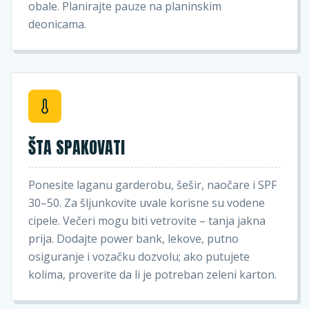
obale. Planirajte pauze na planinskim
deonicama.
ŠTA SPAKOVATI
Ponesite laganu garderobu, šešir, naočare i SPF
30–50. Za šljunkovite uvale korisne su vodene
cipele. Večeri mogu biti vetrovite – tanja jakna
prija. Dodajte power bank, lekove, putno
osiguranje i vozačku dozvolu; ako putujete
kolima, proverite da li je potreban zeleni karton.