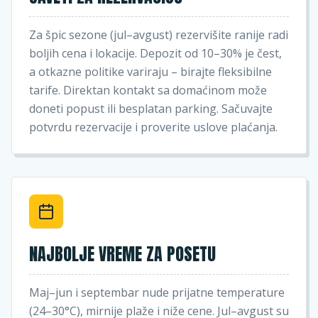
Za špic sezone (jul–avgust) rezervišite ranije radi
boljih cena i lokacije. Depozit od 10–30% je čest,
a otkazne politike variraju – birajte fleksibilne
tarife. Direktan kontakt sa domaćinom može
doneti popust ili besplatan parking. Sačuvajte
potvrdu rezervacije i proverite uslove plaćanja.
NAJBOLJE VREME ZA POSETU
Maj–jun i septembar nude prijatne temperature
(24–30°C), mirnije plaže i niže cene. Jul–avgust su