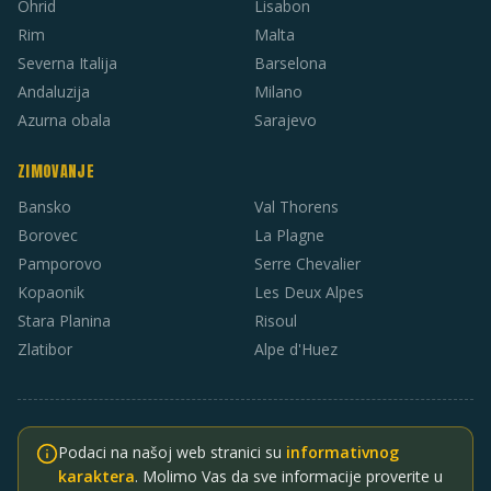
Ohrid
Lisabon
Rim
Malta
Severna Italija
Barselona
Andaluzija
Milano
Azurna obala
Sarajevo
ZIMOVANJE
Bansko
Val Thorens
Borovec
La Plagne
Pamporovo
Serre Chevalier
Kopaonik
Les Deux Alpes
Stara Planina
Risoul
Zlatibor
Alpe d'Huez
Podaci na našoj web stranici su
informativnog
karaktera
. Molimo Vas da sve informacije proverite u