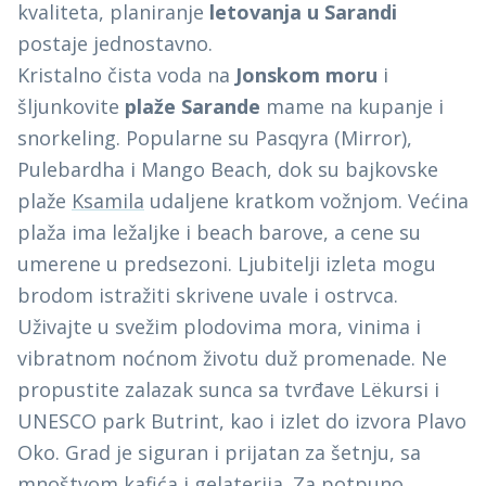
kvaliteta, planiranje
letovanja u Sarandi
postaje jednostavno.
Kristalno čista voda na
Jonskom moru
i
šljunkovite
plaže Sarande
mame na kupanje i
snorkeling. Popularne su Pasqyra (Mirror),
Pulebardha i Mango Beach, dok su bajkovske
plaže
Ksamila
udaljene kratkom vožnjom. Većina
plaža ima ležaljke i beach barove, a cene su
umerene u predsezoni. Ljubitelji izleta mogu
brodom istražiti skrivene uvale i ostrvca.
Uživajte u svežim plodovima mora, vinima i
vibratnom noćnom životu duž promenade. Ne
propustite zalazak sunca sa tvrđave Lëkursi i
UNESCO park Butrint, kao i izlet do izvora Plavo
Oko. Grad je siguran i prijatan za šetnju, sa
mnoštvom kafića i gelaterija. Za potpuno