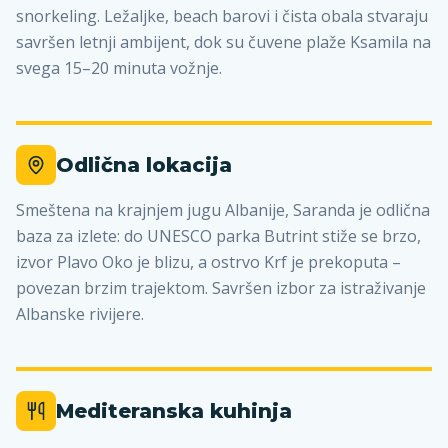
snorkeling. Ležaljke, beach barovi i čista obala stvaraju
savršen letnji ambijent, dok su čuvene plaže Ksamila na
svega 15–20 minuta vožnje.
Odlična lokacija
Smeštena na krajnjem jugu Albanije, Saranda je odlična
baza za izlete: do UNESCO parka Butrint stiže se brzo,
izvor Plavo Oko je blizu, a ostrvo Krf je prekoputa –
povezan brzim trajektom. Savršen izbor za istraživanje
Albanske rivijere.
Mediteranska kuhinja