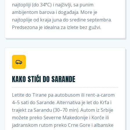
najtopliji (do 34°C) i najživlji, sa punim
ambijentom barova i događaja. More je
najtoplije od kraja juna do sredine septembra.
Predsezona je idealna za izlete bez gužvi.
KAKO STIĆI DO SARANDE
Letite do Tirane pa autobusom ili rent-a-carom
4–5 sati do Sarande. Alternativa je let do Krfa i
trajekt za Sarandu (30–70 min). Autom iz Srbije
možete preko Severne Makedonije i Korče ili
jadranskom rutom preko Crne Gore i albanske