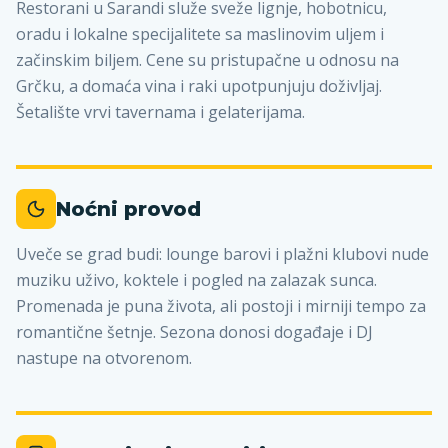
Restorani u Sarandi služe sveže lignje, hobotnicu,
oradu i lokalne specijalitete sa maslinovim uljem i
začinskim biljem. Cene su pristupačne u odnosu na
Grčku, a domaća vina i raki upotpunjuju doživljaj.
Šetalište vrvi tavernama i gelaterijama.
Noćni provod
Uveče se grad budi: lounge barovi i plažni klubovi nude
muziku uživo, koktele i pogled na zalazak sunca.
Promenada je puna života, ali postoji i mirniji tempo za
romantične šetnje. Sezona donosi događaje i DJ
nastupe na otvorenom.