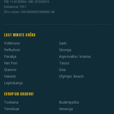
PIB: 114109904 · MB: 67330919
Delatnost: 7911
Žiro račun: 160-6000001890692-48
LAST MINUTE GRČKA
Polihrono
Sarti
Pefkohori
Sitonija
Paralija
Asprovalta i Vrasna
Nei Pori
Tasos
Stavros
Evia
Hanioti
Olympic Beach
Leptokarija
EVROPSKI GRADOVI
Toskana
Budimpešta
Temišvar
Venecija