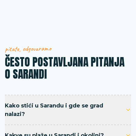
pitate, odgovaramo
ČESTO POSTAVLJANA PITANJA
O SARANDI
Kako stići u Sarandu i gde se grad
nalazi?
Kakve su plaže u Sarandi i okolini?