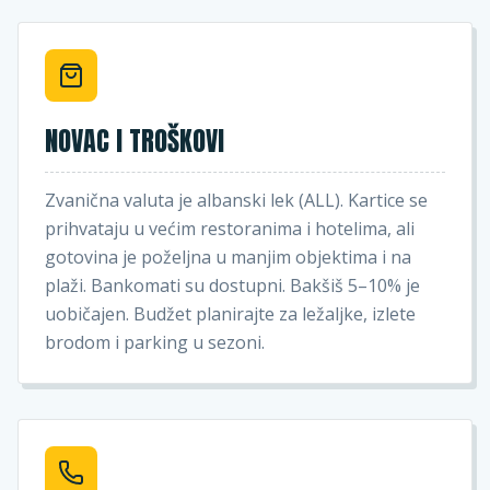
NOVAC I TROŠKOVI
Zvanična valuta je albanski lek (ALL). Kartice se
prihvataju u većim restoranima i hotelima, ali
gotovina je poželjna u manjim objektima i na
plaži. Bankomati su dostupni. Bakšiš 5–10% je
uobičajen. Budžet planirajte za ležaljke, izlete
brodom i parking u sezoni.