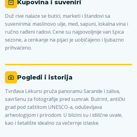
Kupovina i suveniri
Duž rive nalaze se butici, marketi i štandovi sa
suvenirima: maslinovo ulje, med, sapuni, lokalna vina i
ručno rađeni radovi. Cene su najpovoljnije van špica
sezone, a cenkanje na pijaci je uobičajeno i ljubazno
prihvaćeno.
Pogledi i istorija
Tvrđava Lëkursi pruža panoramu Sarande i zaliva,
savršenu za fotografije pred sumrak. Butrint, antički
grad pod zaštitom UNESCO-a, oduševljava
arheologijom i prirodom. U blizini su i idilične uvale,
kao i šetalište idealno za večernje izlaske.