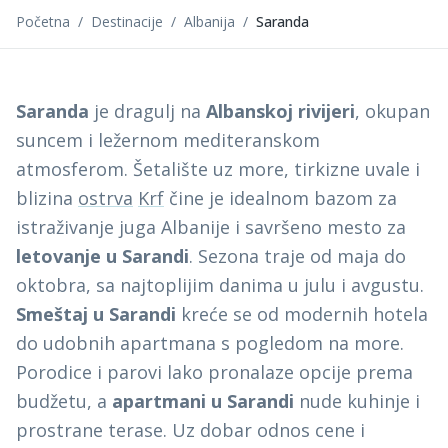
Početna
/
Destinacije
/
Albanija
/
Saranda
Saranda
je dragulj na
Albanskoj rivijeri
, okupan
suncem i ležernom mediteranskom
atmosferom. Šetalište uz more, tirkizne uvale i
blizina
ostrva
Krf
čine je idealnom bazom za
istraživanje juga Albanije i savršeno mesto za
letovanje u Sarandi
. Sezona traje od maja do
oktobra, sa najtoplijim danima u julu i avgustu.
Smeštaj u Sarandi
kreće se od modernih hotela
do udobnih apartmana s pogledom na more.
Porodice i parovi lako pronalaze opcije prema
budžetu, a
apartmani u Sarandi
nude kuhinje i
prostrane terase. Uz dobar odnos cene i