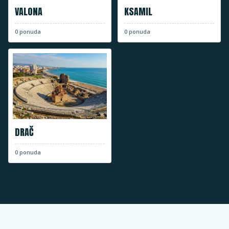
VALONA
KSAMIL
0
ponuda
0
ponuda
DRAČ
0
ponuda